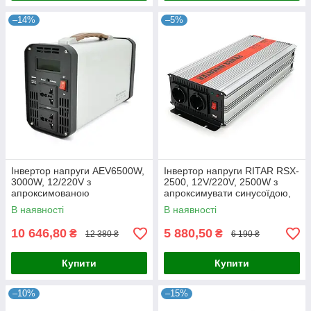
–14%
–5%
Інвертор напруги AEV6500W,
Інвертор напруги RITAR RSX-
3000W, 12/220V з
2500, 12V/220V, 2500W з
апроксимованою
апроксимувати синусоїдою,
синусоїдою, 2 універсальні
2xShuko, 1xUSB, клемні
В наявності
В наявності
розетки, 2*USB (DC:5V/2.4A),
дроти, BOX, Q4
клемні дроти,
10 646,80
5 880,50
₴
₴
12 380 ₴
6 190 ₴
Купити
Купити
–10%
–15%