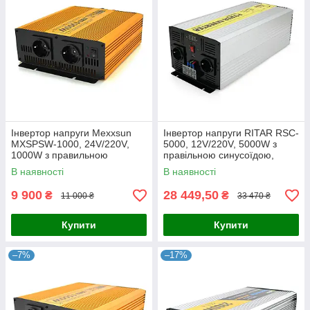
Інвертор напруги Mexxsun
Інвертор напруги RITAR RSC-
MXSPSW-1000, 24V/220V,
5000, 12V/220V, 5000W з
1000W з правильною
правільною синусоїдою,
синусоїдою, 2 Shuko, клемні
2xShuko, 1xUSB, клемні
В наявності
В наявності
дроти, Q4
дроти, клемні колодки, BOX,
Q2
9 900
28 449,50
₴
₴
11 000 ₴
33 470 ₴
Купити
Купити
–7%
–17%