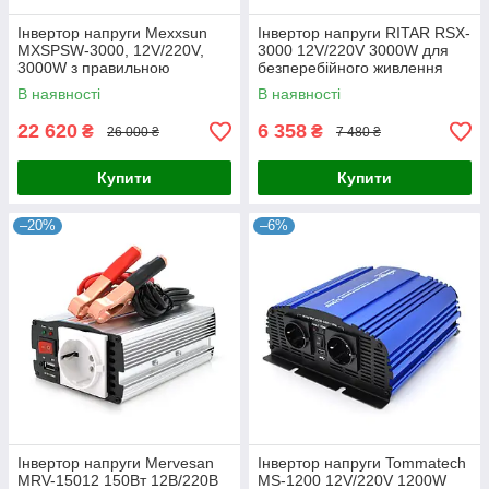
Інвертор напруги Mexxsun
Інвертор напруги RITAR RSX-
MXSPSW-3000, 12V/220V,
3000 12V/220V 3000W для
3000W з правильною
безперебійного живлення
синусоїдою, 2 Shuko, клемні
приватного будинку та дачі
В наявності
В наявності
дроти, Q2
22 620
6 358
₴
₴
26 000 ₴
7 480 ₴
Купити
Купити
–20%
–6%
Інвертор напруги Mervesan
Інвертор напруги Tommatech
MRV-15012 150Вт 12В/220В
MS-1200 12V/220V 1200W