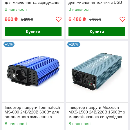
для живлення та заряджання
для живлення техніки з USB
аудіо і відеотехніки з USB,
портом, захистом від
В наявності
В наявності
клемами та крокодилами
перевантаження та 2
розетками
960
6 486
₴
₴
1 200 ₴
6 900 ₴
Купити
Купити
–5%
–10%
Інвертор напруги Tommatech
Інвертор напруги Mexxsun
MS-600 24В/220В 600Вт для
MXS-1500 24В/220В 1500Вт з
автономного живлення з
модифікованою синусоїдою
модифікованою синусоїдою,
для резервного живлення
В наявності
В наявності
USB та захистом від
техніки