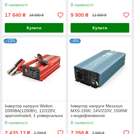
синусоїдою, 2 Shuko, клемні
синусоїдою, 2 Shuko, клемні
В наявності
В наявності
дроти, Q2
дроти, Q4
17 640
9 900
₴
₴
18 000 ₴
11 000 ₴
Купити
Купити
–13%
–8%
Інвертор напруги Welion
Інвертор напруги Mexxsun
2000ВА(1200Вт), 12/220V,
MXS-1500, 24V/220V, 1500W
approximated, 1 універсальна
з модифікованою
розетка, клемні дроти, Boх
синусоїдою, 2 Shuko, клемні
В наявності
В наявності
дроти, Q4
2 435,13
7 268
₴
₴
2 799 ₴
7 900 ₴