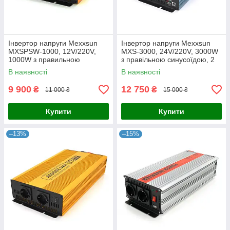
Інвертор напруги Mexxsun
Інвертор напруги Mexxsun
MXSPSW-1000, 12V/220V,
MXS-3000, 24V/220V, 3000W
1000W з правильною
з правільною синусоїдою, 2
синусоїдою, 2 Shuko, клемні
Shuko, клемні дроти, Q2
В наявності
В наявності
дроти, Q4
9 900
12 750
₴
₴
11 000 ₴
15 000 ₴
Купити
Купити
–13%
–15%