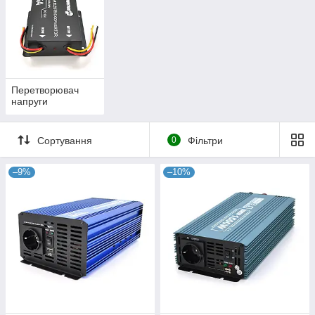
приладів і бажаним часом автономної роботи.
Перетворювач
напруги
Сортування
0
Фільтри
–9%
–10%