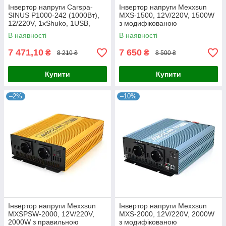
Інвертор напруги Carspa-
Інвертор напруги Mexxsun
SINUS P1000-242 (1000Вт),
MXS-1500, 12V/220V, 1500W
12/220V, 1xShuko, 1USB,
з модифікованою
клеми, Box Q4
синусоїдою, 2 Shuko, клемні
В наявності
В наявності
дроти, Q6
7 471,10
7 650
₴
₴
8 210 ₴
8 500 ₴
Купити
Купити
–2%
–10%
Інвертор напруги Mexxsun
Інвертор напруги Mexxsun
MXSPSW-2000, 12V/220V,
MXS-2000, 12V/220V, 2000W
2000W з правильною
з модифікованою