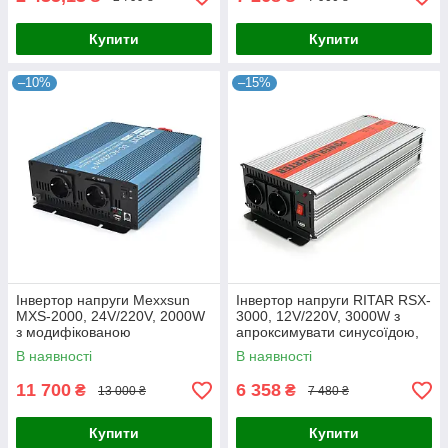
Купити
Купити
–10%
–15%
Інвертор напруги Mexxsun
Інвертор напруги RITAR RSX-
MXS-2000, 24V/220V, 2000W
3000, 12V/220V, 3000W з
з модифікованою
апроксимувати синусоїдою,
синусоїдою, 2 Shuko, клемні
2xShuko, 1xUSB, клемні
В наявності
В наявності
дроти, Q4
дроти, BOX, Q4
11 700
6 358
₴
₴
13 000 ₴
7 480 ₴
Купити
Купити