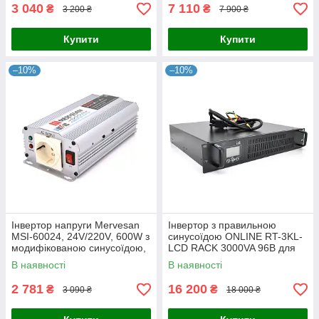
3 040
7 110
₴
₴
3 200 ₴
7 900 ₴
Купити
Купити
–10%
–10%
Інвертор напруги Mervesan
Інвертор з правильною
MSI-60024, 24V/220V, 600W з
синусоїдою ONLINE RT-3KL-
модифікованою синусоїдою,
LCD RACK 3000VA 96В для
1 Shuko, затискачі
безперебійного живлення
В наявності
В наявності
серверного та мережевого
обладнання
2 781
16 200
₴
₴
3 090 ₴
18 000 ₴