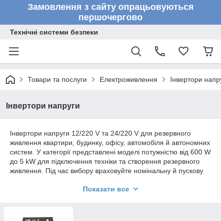
Замовлення з сайту опрацьовуються
першочергово
Технічні системи безпеки
Товари та послуги
Електроживлення
Інвертори напр
Інвертори напруги
Інвертори напруги 12/220 V та 24/220 V для резервного
живлення квартири, будинку, офісу, автомобіля й автономних
систем. У категорії представлені моделі потужністю від 600 W
до 5 kW для підключення техніки та створення резервного
живлення. Під час вибору враховуйте номінальну й пускову
потужність навантаження, напругу акумуляторної системи 12
Показати все
V або 24 V, а також форму вихідної синусоїди. Для чутливої
техніки, насосів, котлів і частини електроінструменту зазвичай
потрібна правильна синусоїда. Для підбору інвертора 1 kW, 2
kW, 3 kW або 5 kW зверніться до менеджера із переліком