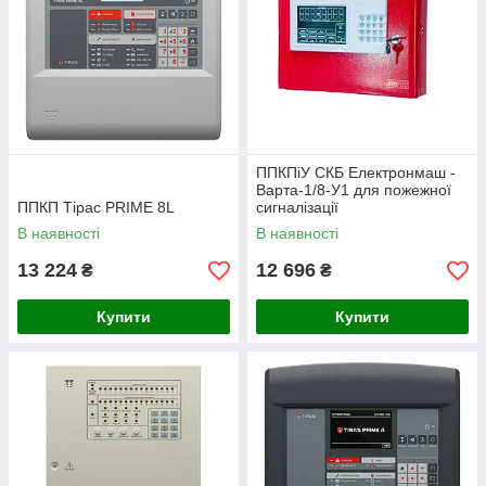
ППКПіУ СКБ Електронмаш -
Варта-1/8-У1 для пожежної
ППКП Тiрас PRIME 8L
сигналізації
В наявності
В наявності
13 224
12 696
₴
₴
Купити
Купити