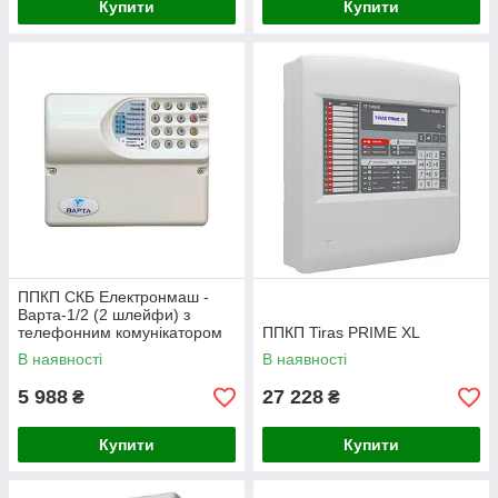
Купити
Купити
ППКП СКБ Електронмаш -
Варта-1/2 (2 шлейфи) з
телефонним комунікатором
ППКП Tiras PRIME XL
для пожежної сигналізації
В наявності
В наявності
5 988
27 228
₴
₴
Купити
Купити