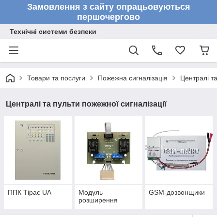
Замовлення з сайту опрацьовуються
першочергово
Технічні системи безпеки
Товари та послуги
Пожежна сигналізація
Централі та
Централі та пульти пожежної сигналізації
ППК Тірас UA
Модуль
GSM-дозвонщики
розширення