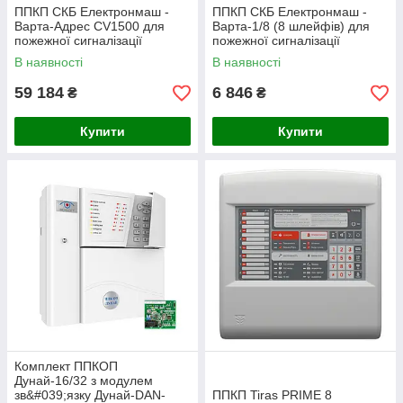
ППКП СКБ Електронмаш -
ППКП СКБ Електронмаш -
Варта-Адрес CV1500 для
Варта-1/8 (8 шлейфів) для
пожежної сигналізації
пожежної сигналізації
В наявності
В наявності
59 184
6 846
₴
₴
Купити
Купити
Комплект ППКОП
Дунай-16/32 з модулем
зв&#039;язку Дунай-DAN-
ППКП Tiras PRIME 8