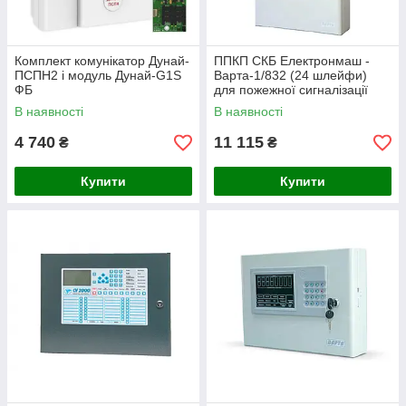
Комплект комунікатор Дунай-
ППКП СКБ Електронмаш -
ПСПН2 і модуль Дунай-G1S
Варта-1/832 (24 шлейфи)
ФБ
для пожежної сигналізації
В наявності
В наявності
4 740
11 115
₴
₴
Купити
Купити