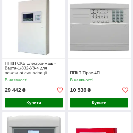
ППКП СКБ Електронмаш -
Варта-1/832-У8-4 для
пожежної сигналізації
ППКП Tірас-4П
В наявності
В наявності
29 442
10 536
₴
₴
Купити
Купити