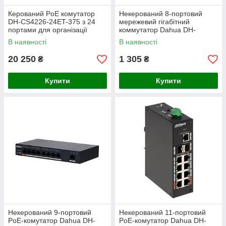
Керований PoE комутатор
Некерований 8-портовий
DH-CS4226-24ET-375 з 24
мережевий гігабітний
портами для організації
коммутатор Dahua DH-
мережі IP-камер, IP-
PFS3008-8GT-L
В наявності
В наявності
телефонів та Wi-Fi точок
доступу
20 250
1 305
₴
₴
Купити
Купити
Некерований 9-портовий
Некерований 11-портовий
PoE-комутатор Dahua DH-
PoE-комутатор Dahua DH-