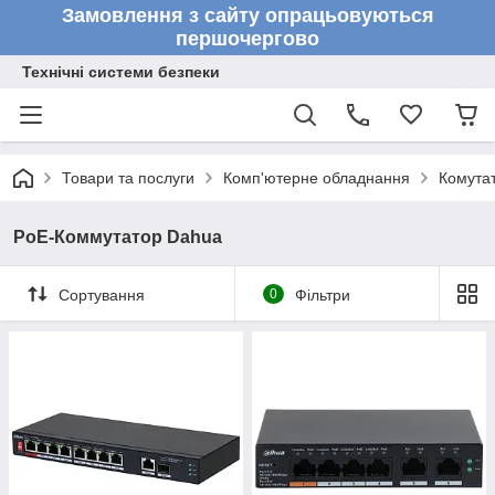
Замовлення з сайту опрацьовуються
першочергово
Технічні системи безпеки
Товари та послуги
Комп'ютерне обладнання
Комута
PoE-Коммутатор Dahua
Сортування
0
Фільтри