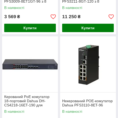
PFS3009-8ET1GT-96 з 8
PFS3211-8GT-120 з 8
портами PoE
портами PoE
В наявності
В наявності
3 569
11 250
₴
₴
Купити
Купити
Керований PoE комутатор
18-портовий Dahua DH-
Некерований POE-комутатор
CS4218-16ET-190 для
Dahua PFS3110-8ET-96
мережевого обладнання з 16
В наявності
В наявності
портами PoE для Wi-Fi точок
доступу та