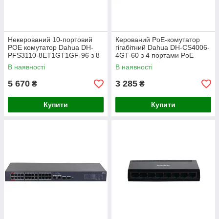
Некерований 10-портовий
Керований PoE-комутатор
POE комутатор Dahua DH-
гігабітний Dahua DH-CS4006-
PFS3110-8ET1GT1GF-96 з 8
4GT-60 з 4 портами PoE
портами PoE
В наявності
В наявності
5 670
3 285
₴
₴
Купити
Купити