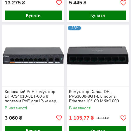
13 275
5 445
₴
₴
Купити
Купити
–13%
Керований PoE-комутатор
Комутатор Dahua DH-
DH-CS4010-8ET-60 з 8
PFS3008-8GT-L 8 портів
портами PoE для IP-камер,
Ethernet 10/100 Мбіт/1000
телефонов та точок доступу,
Мбіт/сек, BOX Q20
В наявності
В наявності
підтримка IEEE 802.3af/at,
3 060
1 105,77
₴
₴
1 271 ₴
Купити
Купити