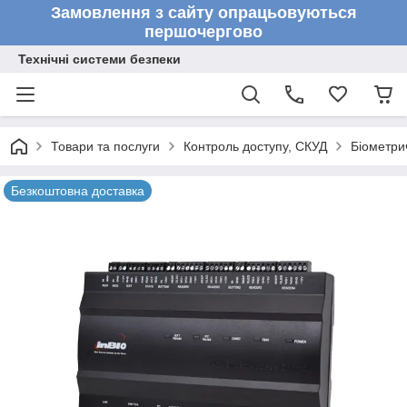
Замовлення з сайту опрацьовуються
першочергово
Технічні системи безпеки
Товари та послуги
Контроль доступу, СКУД
Біометри
Безкоштовна доставка