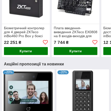
Біометричний контролер
Плата введення-
Біом
для 4 дверей ZKTeco
виведення ZKTeco EX0808
дост
inBio460 Pro Box у боксі
на 8 входів-виходів для
inBi
біометричних контролерів
B у 
22 251
7 744
12 
₴
₴
inBio Pro
конт
підт
Купити
Купити
Акційні пропозиції та новинки
–20%
–20%