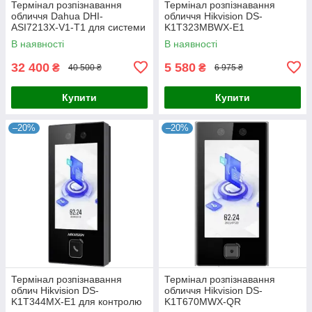
Термінал розпізнавання
Термінал розпізнавання
обличчя Dahua DHI-
обличчя Hikvision DS-
ASI7213X-V1-T1 для системи
K1T323MBWX-E1
контролю доступу з дисплеєм
В наявності
В наявності
7 дюймів та функцією
вимірювання
32 400
5 580
₴
₴
40 500 ₴
6 975 ₴
Купити
Купити
–20%
–20%
Термінал розпізнавання
Термінал розпізнавання
облич Hikvision DS-
обличчя Hikvision DS-
K1T344MX-E1 для контролю
K1T670MWX-QR