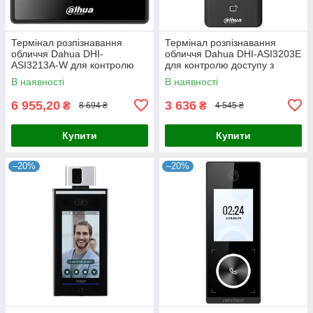
Термінал розпізнавання
Термінал розпізнавання
обличчя Dahua DHI-
обличчя Dahua DHI-ASI3203E
ASI3213A-W для контролю
для контролю доступу з
доступу з масковим
двома камерами та
В наявності
В наявності
виявленням, відеодзвінками
підтримкою карт Mifare
та функцією QR-коду
6 955,20
3 636
₴
₴
8 694 ₴
4 545 ₴
Купити
Купити
–20%
–20%