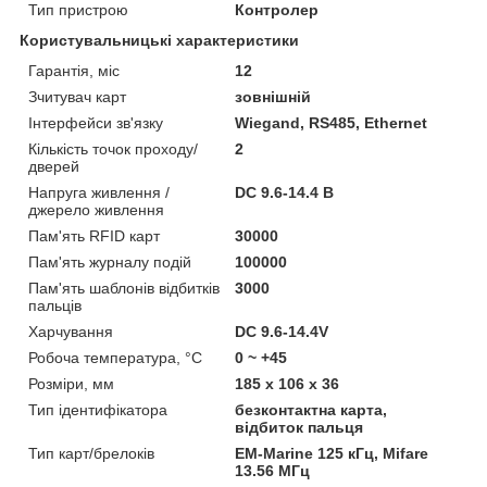
Тип пристрою
Контролер
Користувальницькі характеристики
Гарантія, міс
12
Зчитувач карт
зовнішній
Інтерфейси зв'язку
Wiegand, RS485, Ethernet
Кількість точок проходу/
2
дверей
Напруга живлення /
DC 9.6-14.4 В
джерело живлення
Пам'ять RFID карт
30000
Пам'ять журналу подій
100000
Пам'ять шаблонів відбитків
3000
пальців
Харчування
DC 9.6-14.4V
Робоча температура, °C
0 ~ +45
Розміри, мм
185 х 106 х 36
Тип ідентифікатора
безконтактна карта,
відбиток пальця
Тип карт/брелоків
EM-Marine 125 кГц, Mifare
13.56 МГц