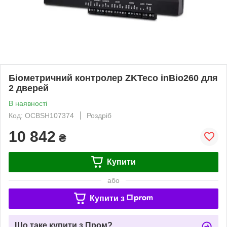
Біометричний контролер ZKTeco inBio260 для
2 дверей
В наявності
Код: OCBSH107374
Роздріб
10 842
₴
Купити
або
Купити з
Що таке купити з Пром?