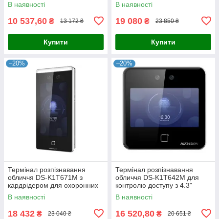
доступу з сенсорним
В наявності
В наявності
екраном 4.5 дюйма,
антиспуфінгом,
10 537,60
19 080
₴
₴
13 172 ₴
23 850 ₴
Купити
Купити
–20%
–20%
Термінал розпізнавання
Термінал розпізнавання
обличчя DS-K1T671M з
обличчя DS-K1T642M для
кардрідером для охоронних
контролю доступу з 4.3"
систем - 7-дюймовий
сенсорним дисплеєм та
В наявності
В наявності
дисплей, 6000 зображень, дві
подвійною камерою 2МП,
камери,
підтримка
18 432
16 520,80
₴
₴
23 040 ₴
20 651 ₴