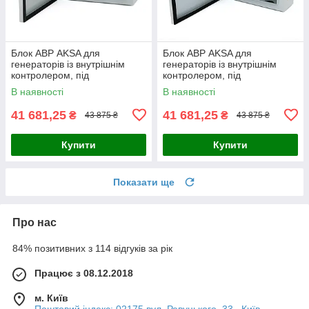
Блок АВР AKSA для
Блок АВР AKSA для
генераторів із внутрішнім
генераторів із внутрішнім
контролером, під
контролером, під
конфігурацію мережі 3/3,
конфігурацію мережі 3/3,
В наявності
В наявності
3/1,1/1, контактори 50A/50А,
3/1,1/1, контактори 40A/40A,
max 22кВт
max 18.5кВт
41 681,25
41 681,25
₴
₴
43 875 ₴
43 875 ₴
Купити
Купити
Показати ще
Про нас
84% позитивних з 114 відгуків за рік
Працює з 08.12.2018
м. Київ
Поштовий індекс: 02175 вул. Ревуцького, 33 , Київ,