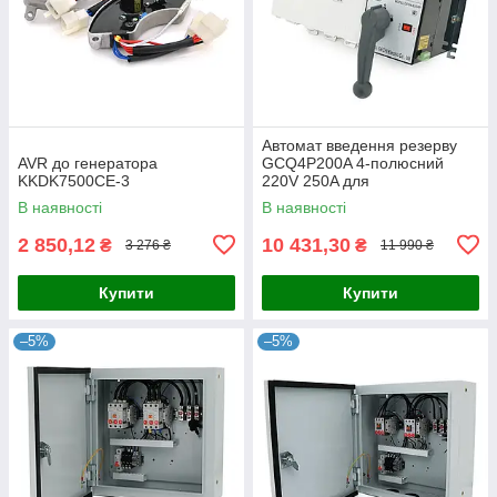
Автомат введення резерву
AVR до генератора
GCQ4P200A 4-полюсний
KKDK7500CE-3
220V 250A для
безперебійного живлення та
В наявності
В наявності
захисту електроустаткування
2 850,12
10 431,30
₴
₴
3 276 ₴
11 990 ₴
Купити
Купити
–5%
–5%