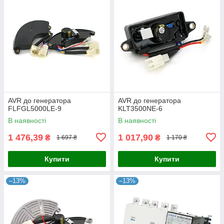
AVR до генератора
AVR до генератора
FLFGL5000LE-9
KLT3500NE-6
В наявності
В наявності
1 476,39
1 017,90
₴
₴
1 697 ₴
1 170 ₴
Купити
Купити
–13%
–13%