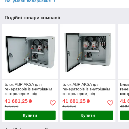
Всі умови повернення
Подібні товари компанії
Блок АВР AKSA для
Блок АВР AKSA для
Блок
генераторів із внутрішнім
генераторів із внутрішнім
гене
контролером, під
контролером, під
конт
конфігурацію мережі 3/3,
конфігурацію мережі 3/3,
конф
41 681,25
41 681,25
41 
₴
₴
3/1,1/1, контактори
3/1,1/1, контактори
3/1,
43 875 ₴
43 875 ₴
43 87
40A/40A, max 18.5кВт
50A/50А, max 22кВт
40A/
Купити
Купити