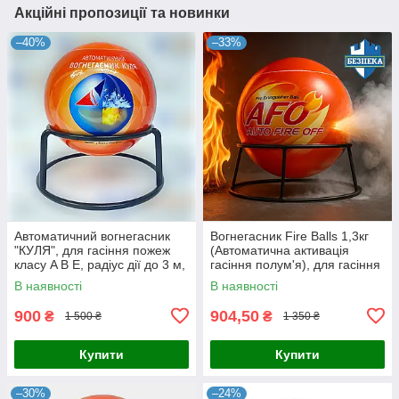
Акційні пропозиції та новинки
–40%
–33%
Автоматичний вогнегасник
Вогнегасник Fire Balls 1,3кг
"КУЛЯ", для гасіння пожеж
(Автоматична активація
класу A B E, радіус дії до 3 м,
гасіння полум'я), для гасіння
вага 1.3 кг
пожеж класу A, B, E, площа
В наявності
В наявності
пожежогасіння до 16
900
904,50
₴
₴
1 500 ₴
1 350 ₴
Купити
Купити
–30%
–24%