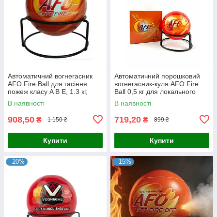
Автоматичний вогнегасник
Автоматичний порошковий
AFO Fire Ball для гасіння
вогнегасник-куля AFO Fire
пожеж класу A B E, 1.3 кг,
Ball 0,5 кг для локального
діаметр 175 мм, робоча
захисту
В наявності
В наявності
температура від -40 до +85°C
908,50
719,20
₴
₴
1 150 ₴
899 ₴
Купити
Купити
–20%
–15%