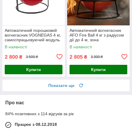
Автоматичний порошковий
Автоматичний вогнегасник
вогнегасник VOGNEGAS 4 кг,
AFO Fire Ball 4 кг з радіусом
самоспрацьовуючий модуль
дії до 4 м, зона
до 4 м²
пожежогасіння становить до
В наявності
В наявності
16 м²
2 800
2 805
₴
₴
3 500 ₴
3 300 ₴
Купити
Купити
Показати ще
Про нас
84% позитивних з 114 відгуків за рік
Працює з 08.12.2018