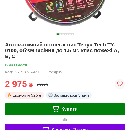
Автоматичний вогнегасник Tenyu Tech TY-
0100, об’єм гасіння до 1.5 м³, клас пожежі А,
В, С
В наявності
Код: 36198 VR-MT
Роздріб
2 975
₴
3 500 ₴
Економія
525 ₴
Залишилось
9 днів
Купити
або
Купити з