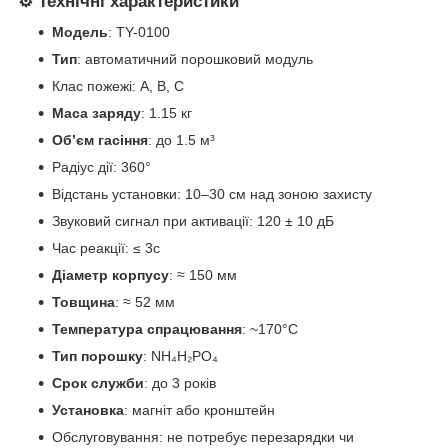
⚙️ Технічні характеристики
Модель
: TY-0100
Тип
: автоматичний порошковий модуль
Клас пожежі: A, B, C
Маса заряду
: 1.15 кг
Об’єм гасіння
: до 1.5 м³
Радіус дії: 360°
Відстань установки: 10–30 см над зоною захисту
Звуковий сигнал при активації: 120 ± 10 дБ
Час реакції: ≤ 3с
Діаметр корпусу
: ≈ 150 мм
Товщина
: ≈ 52 мм
Температура спрацювання
: ~170°C
Тип порошку
: NH₄H₂PO₄
Срок служби
: до 3 років
Установка
: магніт або кронштейн
Обслуговування: не потребує перезарядки чи