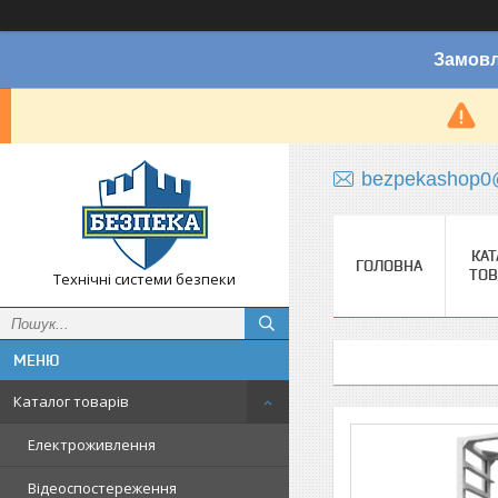
Замовл
bezpekashop0
КАТ
ГОЛОВНА
ТОВ
Технічні системи безпеки
Каталог товарів
Електроживлення
Відеоспостереження