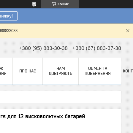
Кошик
нижку!
0988833038
+380 (95) 883-30-38
+380 (67) 883-37-38
АЖ
НАМ
ОБМІН ТА
ПРО НАС
КОНТ
ННЯ
ДОВІРЯЮТЬ
ПОВЕРНЕННЯ
ors для 12 висковольтных батарей