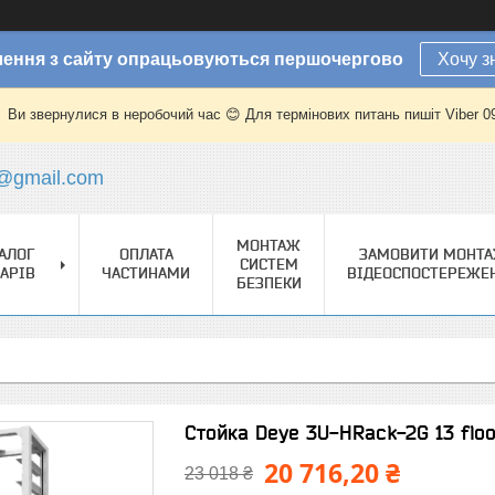
ення з сайту опрацьовуються першочергово
Хочу з
Ви звернулися в неробочий час 😊 Для термінових питань пишіт Viber 
@gmail.com
МОНТАЖ
АЛОГ
ОПЛАТА
ЗАМОВИТИ МОНТ
СИСТЕМ
АРІВ
ЧАСТИНАМИ
ВІДЕОСПОСТЕРЕЖЕ
БЕЗПЕКИ
Стойка Deye 3U-HRack-2G 13 flo
20 716,20 ₴
23 018 ₴