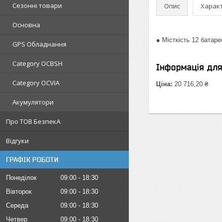
Сезонні товари
Опис
Харак
Основна
● Місткість 12 батар
GPS Обладнання
Category OCBSH
Інформація дл
Category OCVIA
Ціна:
20 716,20 ₴
Акумулятори
Про ТОВ БезпекА
Відгуки
ГРАФІК РОБОТИ
Понеділок
09:00
18:30
Вівторок
09:00
18:30
Середа
09:00
18:30
Четвер
09:00
18:30