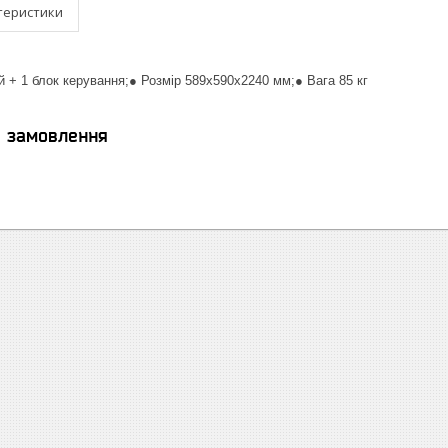
теристики
ей + 1 блок керування;● Розмір 589x590x2240 мм;● Вага 85 кг
я замовлення