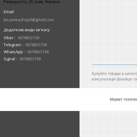
Ревуцького, 33, Київ, Україна
bezpekashop0@gmail.com
Viber
0678833738
Telegram
0678833738
WhatsApp
0678833738
Signal
0678833738
Купуйте товари в катего
консультація фахівця та