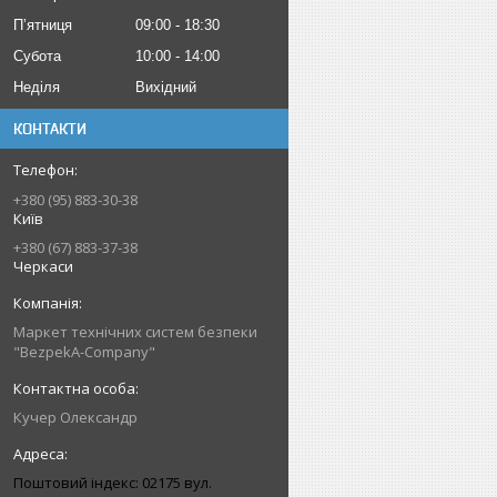
Пʼятниця
09:00
18:30
Субота
10:00
14:00
Неділя
Вихідний
КОНТАКТИ
+380 (95) 883-30-38
Київ
+380 (67) 883-37-38
Черкаси
Маркет технічних систем безпеки
"BezpekA-Company"
Кучер Олександр
Поштовий індекс: 02175 вул.