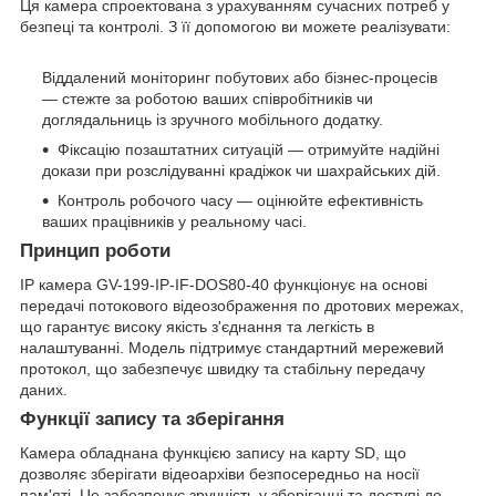
Ця камера спроектована з урахуванням сучасних потреб у
безпеці та контролі. З її допомогою ви можете реалізувати:
Віддалений моніторинг побутових або бізнес-процесів
— стежте за роботою ваших співробітників чи
доглядальниць із зручного мобільного додатку.
Фіксацію позаштатних ситуацій — отримуйте надійні
докази при розслідуванні крадіжок чи шахрайських дій.
Контроль робочого часу — оцінюйте ефективність
ваших працівників у реальному часі.
Принцип роботи
IP камера GV-199-IP-IF-DOS80-40 функціонує на основі
передачі потокового відеозображення по дротових мережах,
що гарантує високу якість з'єднання та легкість в
налаштуванні. Модель підтримує стандартний мережевий
протокол, що забезпечує швидку та стабільну передачу
даних.
Функції запису та зберігання
Камера обладнана функцією запису на карту SD, що
дозволяє зберігати відеоархіви безпосередньо на носії
пам'яті. Це забезпечує зручність у зберіганні та доступі до