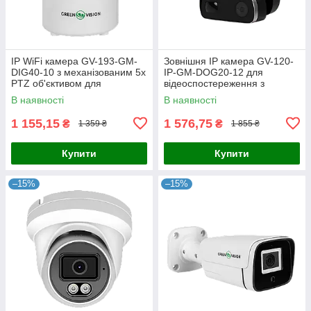
IP WiFi камера GV-193-GM-
Зовнішня IP камера GV-120-
DIG40-10 з механізованим 5х
IP-GM-DOG20-12 для
PTZ об'єктивом для
відеоспостереження з
відеоспостереження за
роздільною здатністю 1080p,
В наявності
В наявності
домом та контролю руху
датчиком руху та
через
двостороннім
1 155,15
1 576,75
₴
₴
1 359 ₴
1 855 ₴
Купити
Купити
–15%
–15%