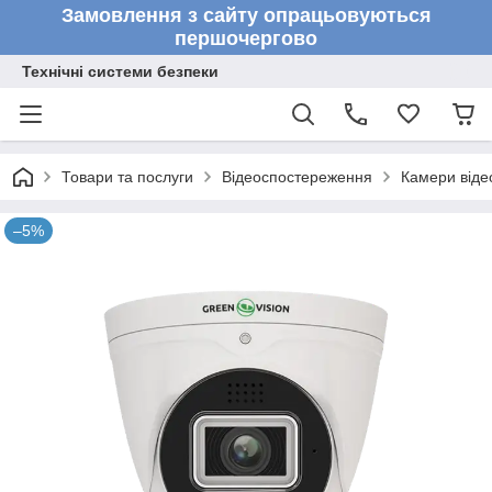
Замовлення з сайту опрацьовуються
першочергово
Технічні системи безпеки
Товари та послуги
Відеоспостереження
Камери від
–5%