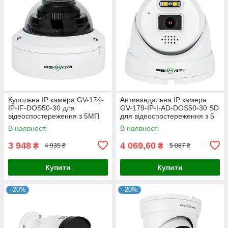
Купольна IP камера GV-174-
Антивандальна IP камера
IP-IF-DOS50-30 для
GV-179-IP-I-AD-DOS50-30 SD
відеоспостереження з 5МП
для відеоспостереження з 5
матрицею та високим рівнем
МП, двостороннім зв'язком та
В наявності
В наявності
захисту IP67
розумним виявленням
3 948
4 069,60
₴
₴
4 935 ₴
5 087 ₴
Купити
Купити
–20%
–20%