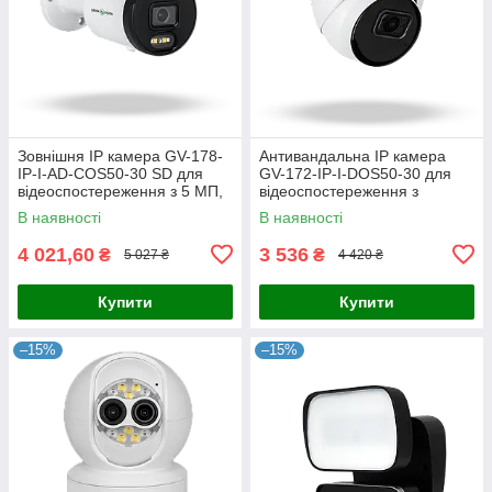
Зовнішня IP камера GV-178-
Антивандальна IP камера
IP-I-AD-COS50-30 SD для
GV-172-IP-I-DOS50-30 для
відеоспостереження з 5 МП,
відеоспостереження з
розумним виявленням руху
високою якістю зображення 5
В наявності
В наявності
та всепогодним захистом
МП та всепогодним захистом
IP67
IP67
4 021,60
3 536
₴
₴
5 027 ₴
4 420 ₴
Купити
Купити
–15%
–15%