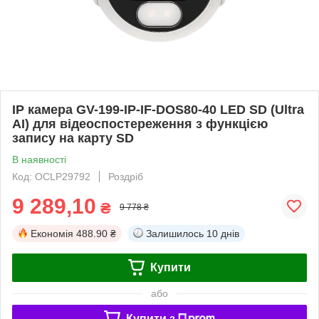
IP камера GV-199-IP-IF-DOS80-40 LED SD (Ultra
AI) для відеоспостереження з функцією
запису на карту SD
В наявності
Код: OCLP29792
Роздріб
9 289,10
₴
9 778 ₴
Економія
488.90 ₴
Залишилось
10 днів
Купити
або
Купити з