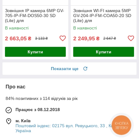
Зовнішня IP камера 6MP GV-
Зовнішня WI-FI камера 5МР
705-IP-FM-DOS50-30 SD
GV-204-IP-FM-COA50-20 SD
(Lite) для
(Lite) для
відеоспостереження з
відеоспостереження з
В наявності
В наявності
мобільним моніторингом і
вбудованим мікрофоном та
інфрачервоним
нічним режимом роботи
2 663,05
2 249,95
₴
₴
3 133 ₴
2 647 ₴
Купити
Купити
Показати ще
Про нас
84% позитивних з 114 відгуків за рік
Працює з 08.12.2018
м. Київ
КНОПКА
Поштовий індекс: 02175 вул. Ревуцького, 33 , Київ,
ЗВ'ЯЗКУ
Україна