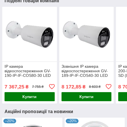
Подібні товари компанії
IP камера
Зовнішня IP камера
IP к
відеоспостереження GV-
відеоспостереження GV-
200
190-IP-IF-COS80-30 LED
189-IP-IF-COS40-30 LED
SD (
SD для надійного захисту
SD для надійного
віде
території з розумним
контролю безпеки та
5МП 
7 367,25
8 172,85
8 7
₴
₴
7 755 ₴
8 603 ₴
виявленням руху та
розумного виявлення руху
всеп
нічним
Купити
Купити
Акційні пропозиції та новинки
–20%
–20%