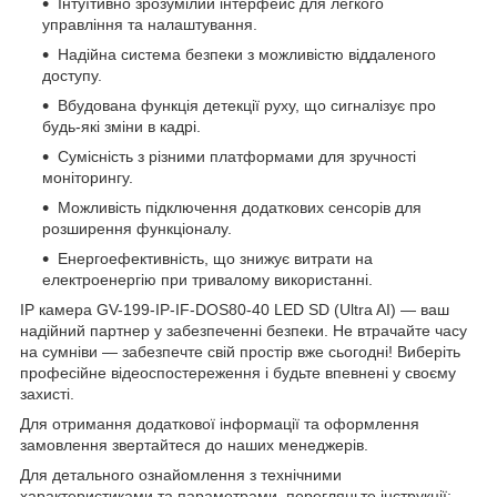
Інтуїтивно зрозумілий інтерфейс для легкого
управління та налаштування.
Надійна система безпеки з можливістю віддаленого
доступу.
Вбудована функція детекції руху, що сигналізує про
будь-які зміни в кадрі.
Сумісність з різними платформами для зручності
моніторингу.
Можливість підключення додаткових сенсорів для
розширення функціоналу.
Енергоефективність, що знижує витрати на
електроенергію при тривалому використанні.
IP камера GV-199-IP-IF-DOS80-40 LED SD (Ultra AI) — ваш
надійний партнер у забезпеченні безпеки. Не втрачайте часу
на сумніви — забезпечте свій простір вже сьогодні! Виберіть
професійне відеоспостереження і будьте впевнені у своєму
захисті.
Для отримання додаткової інформації та оформлення
замовлення звертайтеся до наших менеджерів.
Для детального ознайомлення з технічними
характеристиками та параметрами, перегляньте інструкції: