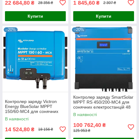
22 684,80
1 845,60
₴
₴
28 356 ₴
2 307 ₴
Купити
Купити
–20%
–20%
Контролер заряду SmartSolar
Контролер заряду Victron
MPPT RS 450/200-MC4 для
Energy BlueSolar MPPT
сонячних електростанцій 48
150/60-MC4 для сонячних
В, 200 А, 11 500 Вт, з MC4,
В наявності
панелей 150 В 60 А 12/24/48
VE.Can, VE.Direct та
В наявності
В з інтерфейсом VE.Direct та
100 762,40
₴
14 524,80
₴
18 156 ₴
125 953 ₴