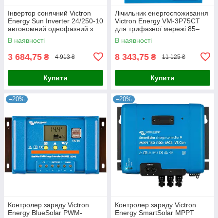
Інвертор сонячний Victron
Лічильник енергоспоживання
Energy Sun Inverter 24/250-10
Victron Energy VM-3P75CT
автономний однофазний з
для трифазної мережі 85–
чистою синусоїдою та ШІМ
265В L-N 150–460В L-L 75А з
В наявності
В наявності
контролером заряду для
моніторингом через
3 684,75
8 343,75
₴
₴
4 913 ₴
11 125 ₴
Купити
Купити
–20%
–20%
Контролер заряду Victron
Контролер заряду Victron
Energy BlueSolar PWM-
Energy SmartSolar MPPT