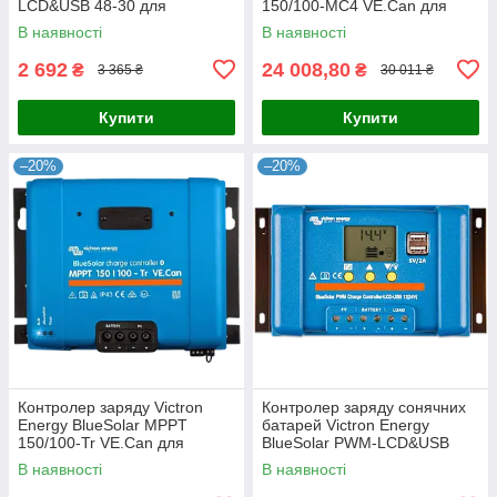
LCD&USB 48-30 для
150/100-MC4 VE.Can для
сонячних панелей 48В 30А з
сонячних батарей 12/24/48 В,
В наявності
В наявності
реле навантаження та USB
100 А з Bluetooth, VE.Can та
5В 2А
2 692
24 008,80
₴
₴
3 365 ₴
30 011 ₴
Купити
Купити
–20%
–20%
Контролер заряду Victron
Контролер заряду сонячних
Energy BlueSolar MPPT
батарей Victron Energy
150/100-Tr VE.Can для
BlueSolar PWM-LCD&USB
сонячних батарей 12/24/48 В,
12/24-30 30А 12/24В з реле
В наявності
В наявності
100 А, 5800 Вт, з Bluetooth та
навантаженням та USB для