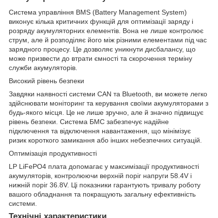
Система управління BMS (Battery Management System)
виконує кілька критичних функцій для оптимізації заряду і
розряду акумуляторних елементів. Вона не лише контролює
струм, але й розподіляє його між різними елементами під час
зарядного процесу. Це дозволяє уникнути дисбалансу, що
може призвести до втрати ємності та скорочення терміну
служби акумуляторів.
Високий рівень безпеки
Завдяки наявності системи CAN та Bluetooth, ви можете легко
здійснювати моніторинг та керування своїми акумуляторами з
будь-якого місця. Це не лише зручно, але й значно підвищує
рівень безпеки. Система БМС забезпечує надійне
підключення та відключення навантаження, що мінімізує
ризик короткого замикання або інших небезпечних ситуацій.
Оптимізація продуктивності
LP LiFePO4 плата допомагає у максимізації продуктивності
акумуляторів, контролюючи верхній поріг напруги 58.4V і
нижній поріг 36.8V. Ці показники гарантують тривалу роботу
вашого обладнання та покращують загальну ефективність
системи.
Технічні характеристики