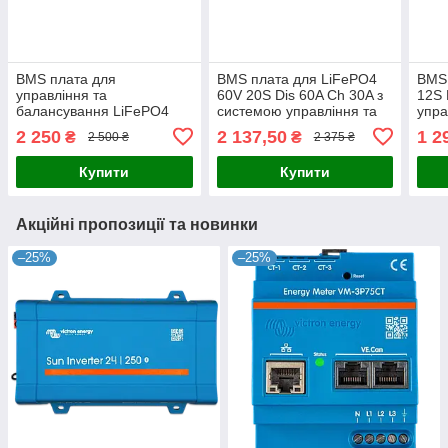
BMS плата для
BMS плата для LiFePO4
BMS 
управління та
60V 20S Dis 60A Ch 30A з
12S 
балансування LiFePO4
системою управління та
упра
48V 16S Dis 60A Ch 30A
балансування
бал
2 250
2 137,50
1 2
₴
₴
2 500 ₴
2 375 ₴
для безпечного контролю
акумуляторів для
акум
акумуляторних систем
безпечного заряджання та
інди
Купити
Купити
напр
Акційні пропозиції та новинки
–25%
–25%