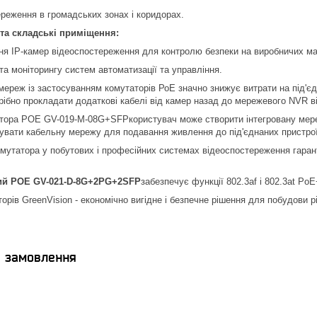
реження в громадських зонах і коридорах.
та складські приміщення:
ня IP-камер відеоспостереження для контролю безпеки на виробничих ма
та моніторингу систем автоматизації та управління.
ереж із застосуванням комутаторів РоЕ значно знижує витрати на під'єд
ібно прокладати додаткові кабелі від камер назад до мережевого NVR в
ора POE GV-019-M-08G+SFPкористувач може створити інтегровану мережу
увати кабельну мережу для подавання живлення до під'єднаних пристрої
утатора у побутових і професійних системах відеоспостереження гаран
ий POE GV-021-D-8G+2PG+2SFP
забезпечує функції 802.3af і 802.3at Po
орів GreenVision - економічно вигідне і безпечне рішення для побудови р
я замовлення