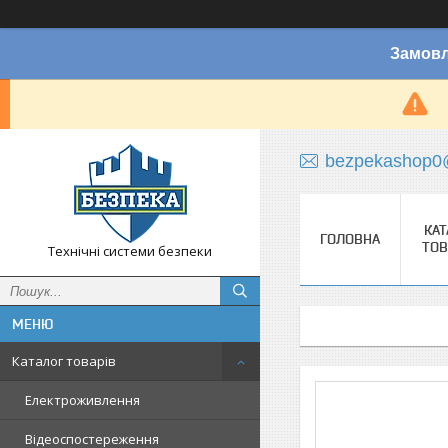
Замовл
bezpekashop0
КАТ
ГОЛОВНА
ТОВ
Технічні системи безпеки
Каталог товарів
Електроживлення
Відеоспостереження