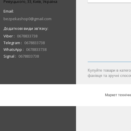
Ревуцького, 33, Київ, Україна
bezpekashop0@gmail.com
Viber
0678833738
Telegram
0678833738
WhatsApp
0678833738
Signal
0678833738
Купуйте товари в катего
фахівця та зручні спосо