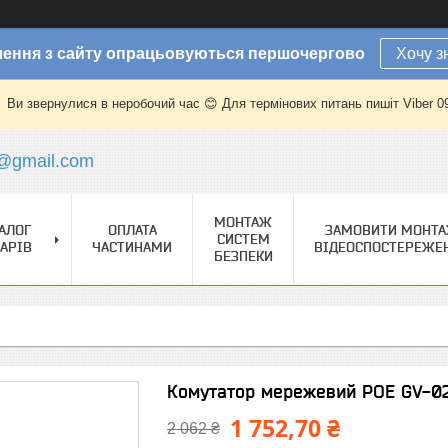
ення з сайту опрацьовуються першочергово
Хочу з
Ви звернулися в неробочий час 😊 Для термінових питань пишіт Viber 
@gmail.com
МОНТАЖ
АЛОГ
ОПЛАТА
ЗАМОВИТИ МОНТ
СИСТЕМ
АРІВ
ЧАСТИНАМИ
ВІДЕОСПОСТЕРЕЖЕ
БЕЗПЕКИ
Комутатор мережевий POE GV-0
1 752,70 ₴
2 062 ₴