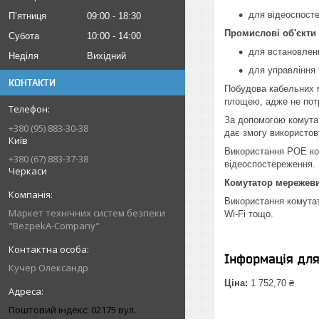
для відеоспосте
Пʼятниця
09:00
18:30
Промислові об'єкти 
Субота
10:00
14:00
для встановлен
Неділя
Вихідний
для управління 
КОНТАКТИ
Побудова кабельних м
площею, адже не потр
За допомогою комутат
+380 (95) 883-30-38
дає змогу використов
Київ
Використання POE ком
+380 (67) 883-37-38
відеоспостереження.
Черкаси
Комутатор мережев
Використання комутат
Маркет технічних систем безпеки
Wi-Fi тощо.
"BezpekA-Company"
Інформація дл
Кучер Олександр
Ціна:
1 752,70 ₴
Поштовий індекс: 02175 вул.