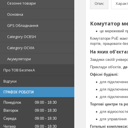
Сезонні товари
Опис
Харак
Основна
Комутатор ме
GPS Обладнання
це мережевий пр
Category OCBSH
Комутатори PoE мають
портів, працювати бе
Category OCVIA
На яких об'єкт
Акумулятори
Завдяки своїй універ
Приклади об'єктів,
де
Про ТОВ БезпекА
Офісні будівлі:
Відгуки
для підключення
для підключення
ГРАФІК РОБОТИ
для підключенн
Понеділок
09:00
18:30
Торгові центри та р
Вівторок
09:00
18:30
для відеоспосте
Середа
09:00
18:30
для управління 
Четвер
09:00
18:30
Готельні комплекси: