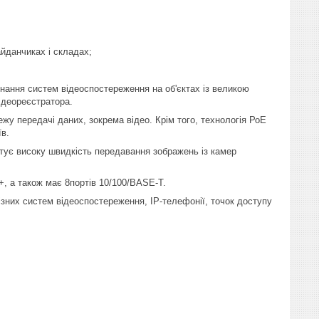
йданчиках і складах;
нання систем відеоспостереження на об'єктах із великою
ідеореєстратора.
 передачі даних, зокрема відео. Крім того, технологія РоЕ
в.
тує високу швидкість передавання зображень із камер
E+, а також має 8портів 10/100/BASE-T.
ізних систем відеоспостереження, IP-телефонії, точок доступу