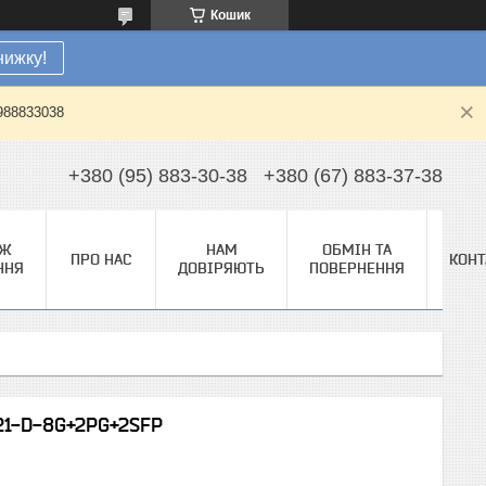
Кошик
нижку!
0988833038
+380 (95) 883-30-38
+380 (67) 883-37-38
АЖ
НАМ
ОБМІН ТА
ПРО НАС
КОНТ
ННЯ
ДОВІРЯЮТЬ
ПОВЕРНЕННЯ
21-D-8G+2PG+2SFP