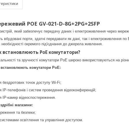
теристики
режевий POE GV-021-D-8G+2PG+2SFP
истрій, який забезпечує передачу даних і електроживлення через мереж
 вбудовані порти, здатні передавати як дані, так і електроживлення по 
з необхідності окремого під'єднання до джерела живлення.
ах встановлюють РоЕ комутатори?
сальності та зручності комутатори PoE широко використовуються на різни
 встановлюють комутатори PoE:
 бездротових точок доступу Wi-Fi;
 IP-телефонів і систем проведення відеоконференцій;
я IP-камер відеоспостереження.
оздрібні магазини:
реження та безпеки;
системами освітлення та управління доступом.