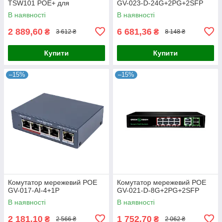
TSW101 POE+ для
GV-023-D-24G+2PG+2SFP
використання в транспорті
В наявності
В наявності
2 889,60
6 681,36
₴
₴
3 612 ₴
8 148 ₴
Купити
Купити
–15%
–15%
Комутатор мережевий POE
Комутатор мережевий POE
GV-017-AI-4+1P
GV-021-D-8G+2PG+2SFP
В наявності
В наявності
2 181,10
1 752,70
₴
₴
2 566 ₴
2 062 ₴