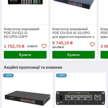
Комутатор мережевий
Комутатор мережевий
Ком
POE GV-021-D-
POE GV-019-AI-16+2PG
POE 
8G+2PG+2SFP
для відеоспостереження з
віде
16 портами 10/100 Mbit та
порт
9 745,10
₴
2 UP-Link 100/1000 Mbit,
підт
1 752,70
3 9
₴
2 062 ₴
10 258 ₴
підтримка
відс
Купити
Купити
Акційні пропозиції та новинки
–20%
–20%