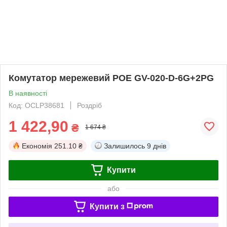
Комутатор мережевий POE GV-020-D-6G+2PG
В наявності
Код: OCLP38681
Роздріб
1 422,90
₴
1 674 ₴
Економія
251.10 ₴
Залишилось
9 днів
Купити
або
Купити з