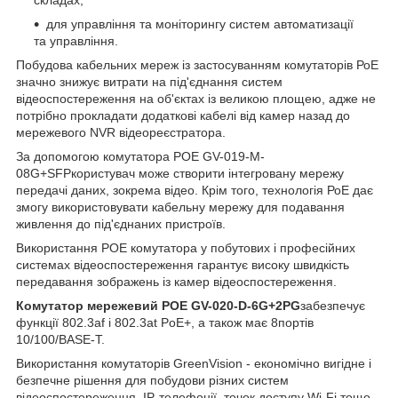
складах;
для управління та моніторингу систем автоматизації
та управління.
Побудова кабельних мереж із застосуванням комутаторів РоЕ
значно знижує витрати на під'єднання систем
відеоспостереження на об'єктах із великою площею, адже не
потрібно прокладати додаткові кабелі від камер назад до
мережевого NVR відеореєстратора.
За допомогою комутатора POE GV-019-M-
08G+SFPкористувач може створити інтегровану мережу
передачі даних, зокрема відео. Крім того, технологія РоЕ дає
змогу використовувати кабельну мережу для подавання
живлення до під'єднаних пристроїв.
Використання POE комутатора у побутових і професійних
системах відеоспостереження гарантує високу швидкість
передавання зображень із камер відеоспостереження.
Комутатор мережевий POE GV-020-D-6G+2PG
забезпечує
функції 802.3af і 802.3at PoE+, а також має 8портів
10/100/BASE-T.
Використання комутаторів GreenVision - економічно вигідне і
безпечне рішення для побудови різних систем
відеоспостереження, IP-телефонії, точок доступу Wi-Fi тощо.