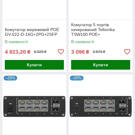
Комутатор 5 портів
Комутатор мережевий POE
некерований Teltonika
GV-022-D-16G+2PG+2SFP
TSW100 POE+
В наявності
В наявності
4 823,20
3 096
₴
₴
6 029 ₴
3 870 ₴
Купити
Купити
–20%
–20%