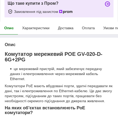
Що таке купити з Пром?
Замовлення під захистом
Опис
Характеристики
Доставка
Оплата
Умови п
Опис
Комутатор мережевий POE GV-020-D-
6G+2PG
це мережевий пристрій, який забезпечує передачу
даних і електроживлення через мережевий кабель
Ethernet.
Комутатори PoE мають вбудовані порти, здатні передавати як
дані, так і електроживлення по Ethernet-кабелю. Це дає змогу
пристроям, під'єднаним до таких портів, працювати без
необхідності окремого під'єднання до джерела живлення.
На яких об'єктах встановлюють РоЕ
комутатори?