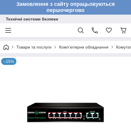
Замовлення з сайту опрацьовуються
першочергово
Технічні системи безпеки
Товари та послуги
Комп'ютерне обладнання
Комута
–15%