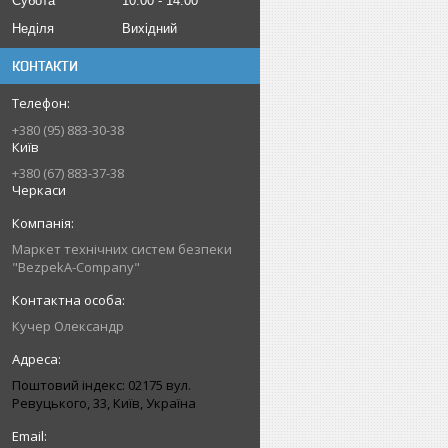
Субота
10:00
14:00
Неділя
Вихідний
КОНТАКТИ
+380 (95) 883-30-38
Київ
+380 (67) 883-37-38
Черкаси
Маркет технічних систем безпеки
"BezpekA-Company"
Кучер Олександр
Поштовий індекс: 02175 вул.
Ревуцького, 33, Київ, Україна