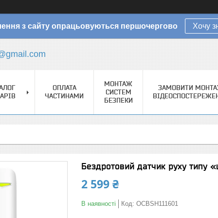
ення з сайту опрацьовуються першочергово
Хочу з
@gmail.com
МОНТАЖ
АЛОГ
ОПЛАТА
ЗАМОВИТИ МОНТ
СИСТЕМ
АРІВ
ЧАСТИНАМИ
ВІДЕОСПОСТЕРЕЖЕ
БЕЗПЕКИ
Бездротовий датчик руху типу «
2 599 ₴
В наявності
Код:
OCBSH111601