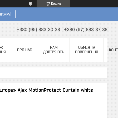
Кошик
нижку!
+380 (95) 883-30-38
+380 (67) 883-37-38
АЖ
НАМ
ОБМІН ТА
ПРО НАС
КОНТ
ННЯ
ДОВІРЯЮТЬ
ПОВЕРНЕННЯ
штора» Ajax MotionProtect Curtain white