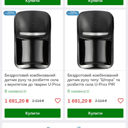
Купити
Купити
–20%
–20%
Бездротовий комбінований
Бездротовий комбінований
датчик руху та розбиття скла
датчик руху типу "Штора" та
з імунітетом до тварин U-Prox
розбиття скла U-Prox PIR
PIR Combi Black
Combi VB Black
В наявності
В наявності
1 691,20
1 691,20
₴
₴
2 114 ₴
2 114 ₴
Купити
Купити