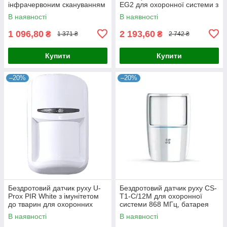
інфрачервоним скануванням
EG2 для охоронної системи з
на 12 метрів для охоронної
інфрачервоною технологією
В наявності
В наявності
системи з тривалим терміном
та дистанційним переглядом
1 096,80
2 193,60
₴
₴
1 371 ₴
2 742 ₴
Купити
Купити
–20%
–20%
Бездротовий датчик руху U-
Бездротовий датчик руху CS-
Prox PIR White з імунітетом
T1-C/12M для охоронної
до тварин для охоронних
системи 868 МГц, батарея
систем, термокомпенсація,
CR123, температурний
В наявності
В наявності
регулювання чутливості,
діапазон -10 °C - 60 °C,