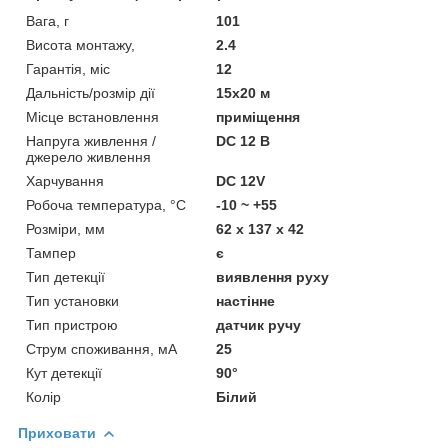
Вага, г
101
Висота монтажу,
2.4
Гарантія, міс
12
Дальність/розмір дії
15х20 м
Місце встановлення
приміщення
Напруга живлення /
DC 12 В
джерело живлення
Харчування
DC 12V
Робоча температура, °C
-10 ~ +55
Розміри, мм
62 x 137 x 42
Тампер
є
Тип детекції
виявлення руху
Тип установки
настінне
Тип пристрою
датчик ручу
Струм споживання, мА
25
Кут детекції
90°
Колір
Білий
Приховати