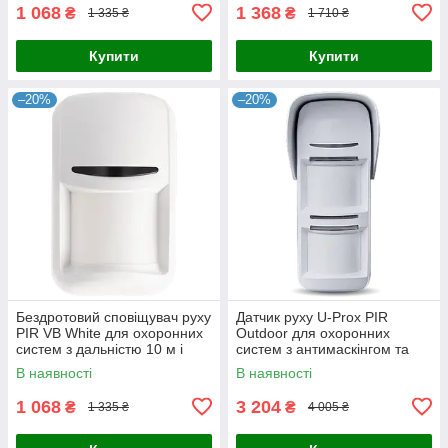
1 068
1 368
₴
₴
1 335 ₴
1 710 ₴
Купити
Купити
–20%
–20%
Бездротовий сповіщувач руху
Датчик руху U-Prox PIR
PIR VB White для охоронних
Outdoor для охоронних
систем з дальністю 10 м і
систем з антимаскінгом та
вбудованим датчиком
захистом від саботажу,
В наявності
В наявності
температури
автономний у режимі від
-20°C до
1 068
3 204
₴
₴
1 335 ₴
4 005 ₴