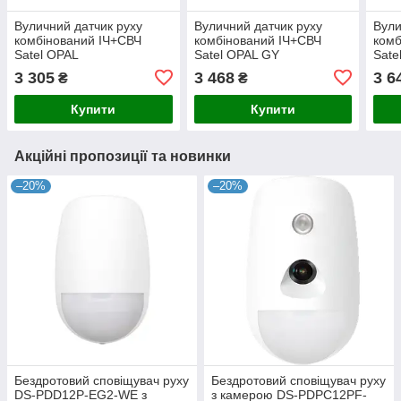
Вуличний датчик руху
Вуличний датчик руху
Вули
комбінований ІЧ+СВЧ
комбінований ІЧ+СВЧ
комб
Satel OPAL
Satel OPAL GY
Sate
датч
3 305
3 468
3 6
₴
₴
Купити
Купити
Акційні пропозиції та новинки
–20%
–20%
Бездротовий сповіщувач руху
Бездротовий сповіщувач руху
DS-PDD12P-EG2-WE з
з камерою DS-PDPC12PF-