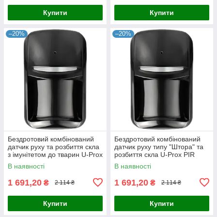
Купити
Купити
–20%
–20%
Бездротовий комбінований
Бездротовий комбінований
датчик руху та розбиття скла
датчик руху типу "Штора" та
з імунітетом до тварин U-Prox
розбиття скла U-Prox PIR
PIR Combi Black
Combi VB Black
В наявності
В наявності
1 691,20
1 691,20
₴
₴
2 114 ₴
2 114 ₴
Купити
Купити