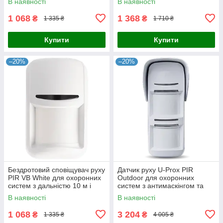
В наявності
В наявності
регулювання чутливості,
діапазон -10 °C - 60 °C,
1 068
1 368
₴
₴
1 335 ₴
1 710 ₴
Купити
Купити
–20%
–20%
Бездротовий сповіщувач руху
Датчик руху U-Prox PIR
PIR VB White для охоронних
Outdoor для охоронних
систем з дальністю 10 м і
систем з антимаскінгом та
вбудованим датчиком
захистом від саботажу,
В наявності
В наявності
температури
автономний у режимі від
-20°C до
1 068
3 204
₴
₴
1 335 ₴
4 005 ₴