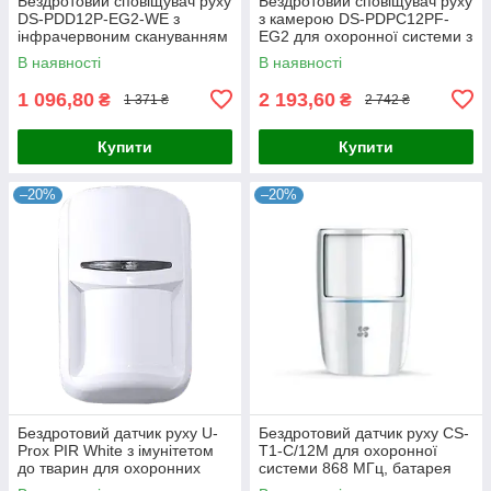
Бездротовий сповіщувач руху
Бездротовий сповіщувач руху
DS-PDD12P-EG2-WE з
з камерою DS-PDPC12PF-
інфрачервоним скануванням
EG2 для охоронної системи з
на 12 метрів для охоронної
інфрачервоною технологією
В наявності
В наявності
системи з тривалим терміном
та дистанційним переглядом
1 096,80
2 193,60
₴
₴
1 371 ₴
2 742 ₴
Купити
Купити
–20%
–20%
Бездротовий датчик руху U-
Бездротовий датчик руху CS-
Prox PIR White з імунітетом
T1-C/12M для охоронної
до тварин для охоронних
системи 868 МГц, батарея
систем, термокомпенсація,
CR123, температурний