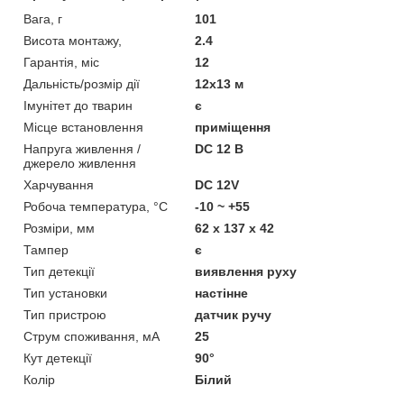
Вага, г
101
Висота монтажу,
2.4
Гарантія, міс
12
Дальність/розмір дії
12х13 м
Імунітет до тварин
є
Місце встановлення
приміщення
Напруга живлення /
DC 12 В
джерело живлення
Харчування
DC 12V
Робоча температура, °C
-10 ~ +55
Розміри, мм
62 x 137 x 42
Тампер
є
Тип детекції
виявлення руху
Тип установки
настінне
Тип пристрою
датчик ручу
Струм споживання, мА
25
Кут детекції
90°
Колір
Білий