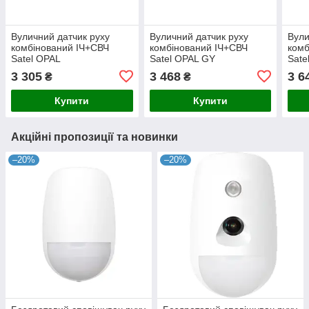
Вуличний датчик руху
Вуличний датчик руху
Вули
комбінований ІЧ+СВЧ
комбінований ІЧ+СВЧ
комб
Satel OPAL
Satel OPAL GY
Sate
датч
3 305
3 468
3 6
₴
₴
Купити
Купити
Акційні пропозиції та новинки
–20%
–20%