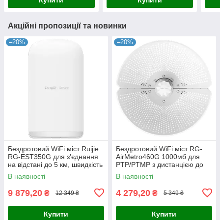
Акційні пропозиції та новинки
–20%
–20%
Бездротовий WiFi міст Ruijie
Бездротовий WiFi міст RG-
RG-EST350G для з'єднання
AirMetro460G 1000мб для
на відстані до 5 км, швидкість
PTP/PTMP з дистанцією до
до 867 Мбіт/с, підключення 3
15 км, 5 ГГц, 867 Мбіт/с,
В наявності
В наявності
порти, посилення
IP65, PoE, -40℃ до +70℃
9 879,20
4 279,20
₴
₴
12 349 ₴
5 349 ₴
Купити
Купити