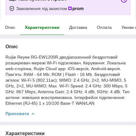
Замовлення під захистом
Опис
Характеристики
Доставка
Оплата
Умови 
Опис
Ruijie Reyee RG-EW1200R дводіапазонний бездротовий
розширювач мережі Wi-Fi підсилювач. Керування: Локальна
web-сторінка, Ruijie Cloud app: iOS-версія, Android-версія.
Пам'ять: RAM - 64 Mb; ROM | Flash - 16 Mb. Бездротовий
зв'язок: Wi-Fi 5 (802.11ac); MIMO: 2.4 GHz, 2×2, MU-MIMO, 5
GHz, 2×2, MU-MIMO; Max. Wi-Fi Speed: 2.4 GHz: 300 Mbps, 5
GHz: 867 Mbps; Antenna Gain: 2.4 GHz: 4 dBi, 5GHz: 4 dBi. Тип
антени: зовнішня всеспрямована. Інтерфейси підключення:
Ethernet (RJ-45) 1 x 10/100 Base-T WAN/LAN
Приховати
Характеристики