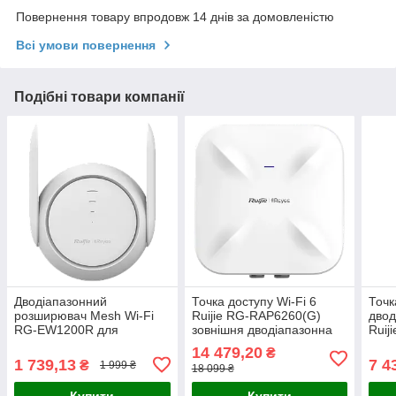
Повернення товару впродовж 14 днів за домовленістю
Всі умови повернення
Подібні товари компанії
Дводіапазонний
Точка доступу Wi-Fi 6
Точк
розширювач Mesh Wi-Fi
Ruijie RG-RAP6260(G)
двод
RG-EW1200R для
зовнішня дводіапазонна
Ruij
стабільного з'єднання по
для вулиці з підтримкою
для 
14 479,20
₴
всьому дому з
575 Мбіт/с та 1200 Мбіт/с,
з пі
1 739,13
7 4
₴
1 999 ₴
18 099 ₴
вбудованими
IP68, для
та гі
підсилювачами сигналу і
Купити
Купити