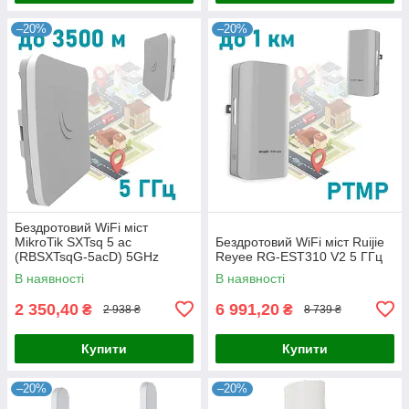
–20%
–20%
Бездротовий WiFi міст
MikroTik SXTsq 5 ac
Бездротовий WiFi міст Ruijie
(RBSXTsqG-5acD) 5GHz
Reyee RG-EST310 V2 5 ГГц
В наявності
В наявності
2 350,40
6 991,20
₴
₴
2 938 ₴
8 739 ₴
Купити
Купити
–20%
–20%