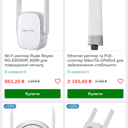
Wi-Fi репітер Ruijie Reyee
Ethernet репітер та PoE-
RG-EW300R 300M для
спліттер MikroTik GPeRx4 для
покращення сигналу
забезпечення стабільного
домашньої мережі з
з'єднання і живлення 4 портів
В наявності
В наявності
підсиленням в 2 рази та
в умовах екстремальних
простим підключенням
863,20
2 193,60
₴
₴
1 079 ₴
2 742 ₴
Купити
Купити
–13%
–12%