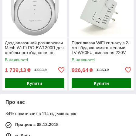
Дводіапазонний розширювач
Підсилювач WiFi сигналу з 2-
Mesh Wi-Fi RG-EW1200R для
ма вбудованими антенами
стабільного з'єднання по
LV-WR05U, живлення 220V,
всьому дому з вбудованими
300Mbps, IEEE 802.11b / g /
В наявності
В наявності
підсилювачами сигналу і
n, 2.4GHz, BOX
1 739,13
926,64
₴
₴
1 999 ₴
1 053 ₴
Купити
Купити
Про нас
84% позитивних з 114 відгуків за рік
Працює з 08.12.2018
м. Київ