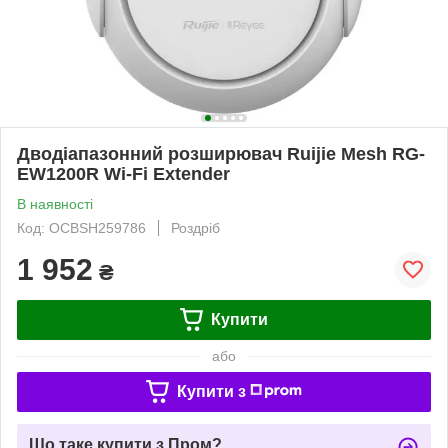
Дводіапазонний розширювач Ruijie Mesh RG-
EW1200R Wi-Fi Extender
В наявності
Код: OCBSH259786
Роздріб
1 952
₴
Купити
або
Купити з
Що таке купити з Пром?