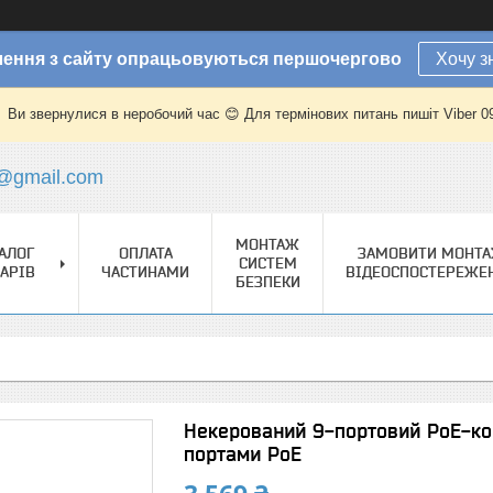
ення з сайту опрацьовуються першочергово
Хочу з
Ви звернулися в неробочий час 😊 Для термінових питань пишіт Viber 
@gmail.com
МОНТАЖ
АЛОГ
ОПЛАТА
ЗАМОВИТИ МОНТ
СИСТЕМ
АРІВ
ЧАСТИНАМИ
ВІДЕОСПОСТЕРЕЖЕ
БЕЗПЕКИ
Некерований 9-портовий PoE-ко
портами PoE