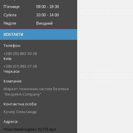
Пʼятниця
09:00
18:30
Субота
10:00
14:00
Неділя
Вихідний
КОНТАКТИ
+380 (95) 883-30-38
Київ
+380 (67) 883-37-38
Черкаси
Маркет технічних систем безпеки
"BezpekA-Company"
Кучер Олександр
Поштовий індекс: 02175 вул.