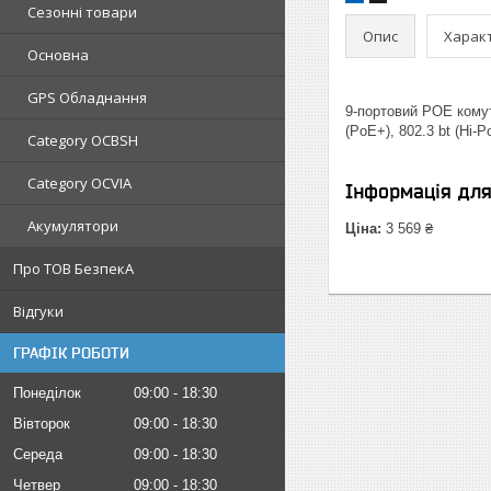
Сезонні товари
Опис
Харак
Основна
GPS Обладнання
9-портовий POE комут
(PoE+), 802.3 bt (Hi
Category OCBSH
Category OCVIA
Інформація дл
Акумулятори
Ціна:
3 569 ₴
Про ТОВ БезпекА
Відгуки
ГРАФІК РОБОТИ
Понеділок
09:00
18:30
Вівторок
09:00
18:30
Середа
09:00
18:30
Четвер
09:00
18:30