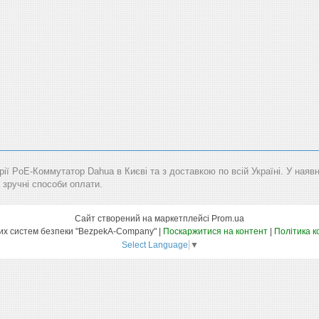
рії PoE-Коммутатор Dahua в Києві та з доставкою по всій Україні. У наяв
 зручні способи оплати.
Сайт створений на маркетплейсі
Prom.ua
Маркет технічних систем безпеки "BezpekA-Company" |
Поскаржитися на контент
|
Політика к
Select Language
▼