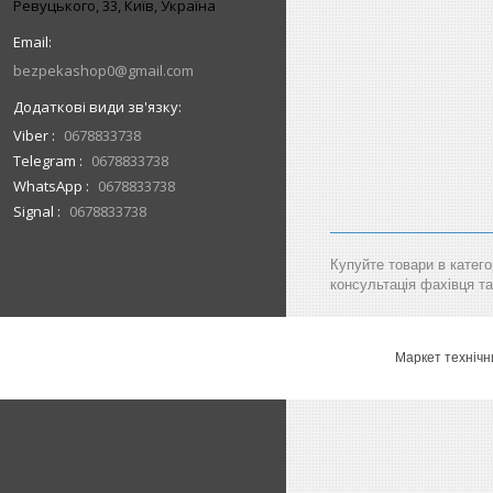
Ревуцького, 33, Київ, Україна
bezpekashop0@gmail.com
Viber
0678833738
Telegram
0678833738
WhatsApp
0678833738
Signal
0678833738
Купуйте товари в катего
консультація фахівця та