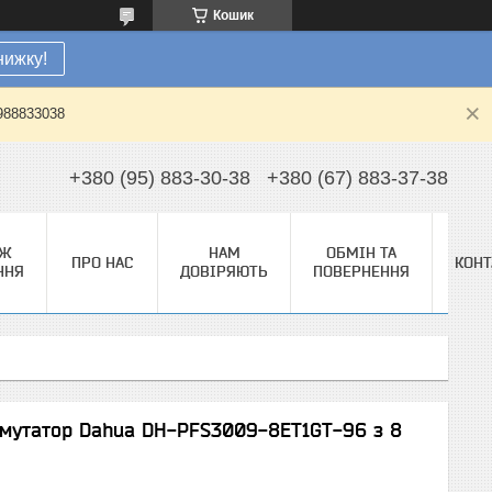
Кошик
нижку!
0988833038
+380 (95) 883-30-38
+380 (67) 883-37-38
АЖ
НАМ
ОБМІН ТА
ПРО НАС
КОНТ
ННЯ
ДОВІРЯЮТЬ
ПОВЕРНЕННЯ
мутатор Dahua DH-PFS3009-8ET1GT-96 з 8