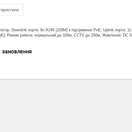
теристики
атор. Downlink порти: 8x RJ45 (100M) з підтримкою PoE; Uplink порти: 1x
-PoE); Режим роботи: нормальний до 100м, CCTV до 250м; Живлення: DC 5
я замовлення