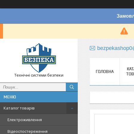
Замовл
bezpekashop0
КАТ
ГОЛОВНА
ТОВ
Технічні системи безпеки
Каталог товарів
Електроживлення
Відеоспостереження