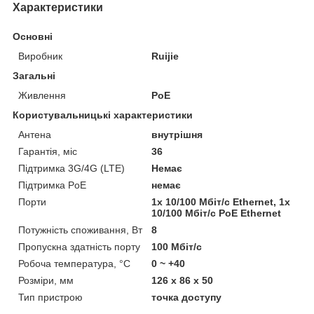
Характеристики
Основні
Виробник
Ruijie
Загальні
Живлення
PoE
Користувальницькі характеристики
Антена
внутрішня
Гарантія, міс
36
Підтримка 3G/4G (LTE)
Немає
Підтримка PoE
немає
Порти
1x 10/100 Мбіт/с Ethernet, 1x
10/100 Мбіт/с PoE Ethernet
Потужність споживання, Вт
8
Пропускна здатність порту
100 Мбіт/с
Робоча температура, °C
0 ~ +40
Розміри, мм
126 x 86 x 50
Тип пристрою
точка доступу