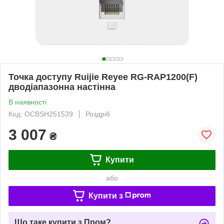
Точка доступу Ruijie Reyee RG-RAP1200(F)
дводіапазонна настінна
В наявності
Код: OCBSH251539
Роздріб
3 007
₴
Купити
або
Купити з
Що таке купити з Пром?