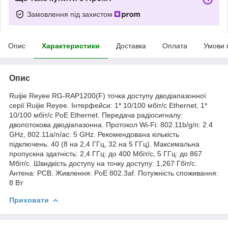
Замовлення під захистом
Опис
Характеристики
Доставка
Оплата
Умови 
Опис
Ruijie Reyee RG-RAP1200(F) точка доступу дводіапазонної
серії Ruijie Reyee. Інтерфейси: 1* 10/100 мбіт/с Ethernet, 1*
10/100 мбіт/с PoE Ethernet. Передача радіосигналу:
двопотокова дводіапазонна. Протокол Wi-Fi: 802.11b/g/n: 2.4
GHz, 802.11a/n/ac: 5 GHz. Рекомендована кількість
підключень: 40 (8 на 2,4 ГГц, 32 на 5 ГГц). Максимальна
пропускна здатність: 2,4 ГГц: до 400 Мбіт/с, 5 ГГц: до 867
Мбіт/с. Швидкість доступу на точку доступу: 1,267 Гбіт/с.
Антена: PCB. Живлення: PoE 802.3af. Потужність споживання:
8 Вт
Приховати