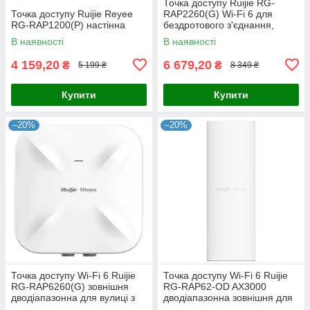
Точка доступу Ruijie RG-
Точка доступу Ruijie Reyee
RAP2260(G) Wi-Fi 6 для
RG-RAP1200(P) настінна
бездротового з'єднання,
дводіапазонна, швидкість до
В наявності
В наявності
1775 Мбіт/с, кріплення на
4 159,20
6 679,20
₴
₴
5 199 ₴
8 349 ₴
Купити
Купити
–20%
–20%
Точка доступу Wi-Fi 6 Ruijie
Точка доступу Wi-Fi 6 Ruijie
RG-RAP6260(G) зовнішня
RG-RAP62-OD AX3000
дводіапазонна для вулиці з
дводіапазонна зовнішня для
підтримкою 575 Мбіт/с та
забезпечення швидкісного