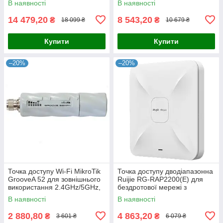
В наявності
В наявності
1200 Мбіт/с, IP68, для
з'єднання до 2974 Мбіт/с з
14 479,20
8 543,20
₴
₴
18 099 ₴
10 679 ₴
Купити
Купити
–20%
–20%
Точка доступу Wi-Fi MikroTik
Точка доступу дводіапазонна
GrooveA 52 для зовнішнього
Ruijie RG-RAP2200(E) для
використання 2.4GHz/5GHz,
бездротової мережі з
RouterOS L4, для стабільного
налаштуванням через Ruijie
В наявності
В наявності
підключення на
Cloud та підтримкою до 1267
2 880,80
4 863,20
₴
₴
3 601 ₴
6 079 ₴