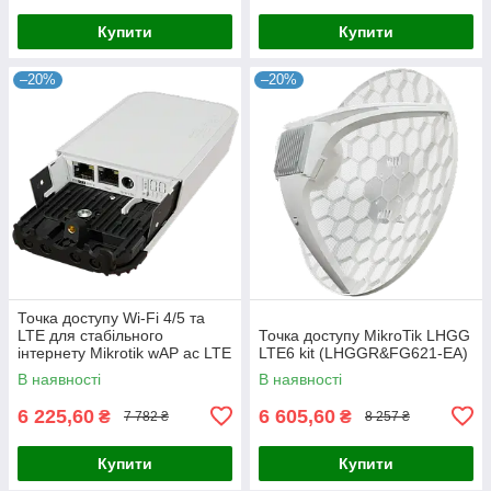
Купити
Купити
–20%
–20%
Точка доступу Wi-Fi 4/5 та
LTE для стабільного
Точка доступу MikroTik LHGG
інтернету Mikrotik wAP ac LTE
LTE6 kit (LHGGR&FG621-EA)
kit (2024) (wAPGR-
В наявності
В наявності
5HacD2HnD&EC200A-EU)
6 225,60
6 605,60
₴
₴
7 782 ₴
8 257 ₴
Купити
Купити