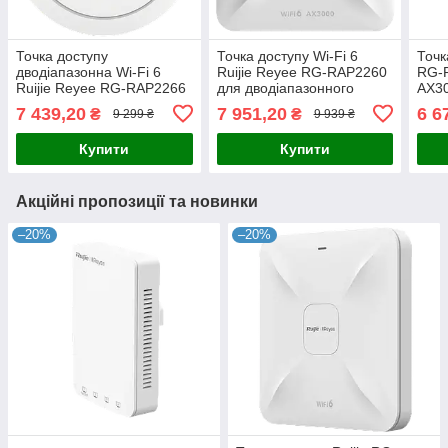
Точка доступу
Точка доступу Wi-Fi 6
Точк
дводіапазонна Wi-Fi 6
Ruijie Reyee RG-RAP2260
RG-R
Ruijie Reyee RG-RAP2266
для дводіапазонного
AX30
для встановлення на стелі
бездротового підключення
7 439,20
7 951,20
6 6
₴
₴
9 299 ₴
9 939 ₴
з підтримкою Reyee Mesh
з пропускною здатністю
та гігабітного
2,97 Гбіт/с та
Купити
Купити
Акційні пропозиції та новинки
–20%
–20%