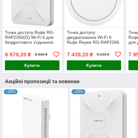
Точка доступу Ruijie RG-
Точка доступу
Точк
RAP2260(G) Wi-Fi 6 для
дводіапазонна Wi-Fi 6
Ruij
бездротового з'єднання,
Ruijie Reyee RG-RAP2266
для 
дводіапазонна, швидкість
для встановлення на стелі
безд
до 1775 Мбіт/с, кріплення
з підтримкою Reyee Mesh
з пр
6 679,20
7 439,20
7 9
₴
₴
8 349 ₴
9 299 ₴
на
та гігабітного
2,97 
Купити
Купити
Акційні пропозиції та новинки
–20%
–20%