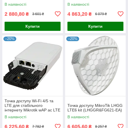
RouterOS L4, для стабільного
налаштуванням через Ruijie
В наявності
В наявності
підключення на
Cloud та підтримкою до 1267
2 880,80
4 863,20
₴
₴
3 601 ₴
6 079 ₴
Купити
Купити
–20%
–20%
Точка доступу Wi-Fi 4/5 та
LTE для стабільного
Точка доступу MikroTik LHGG
інтернету Mikrotik wAP ac LTE
LTE6 kit (LHGGR&FG621-EA)
kit (2024) (wAPGR-
В наявності
В наявності
5HacD2HnD&EC200A-EU)
6 225,60
6 605,60
₴
₴
7 782 ₴
8 257 ₴