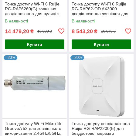
Точка доступу Wi-Fi 6 Ruijie
Точка доступу Wi-Fi 6 Ruijie
RG-RAP6260(G) зовнішня
RG-RAP62-OD AX3000
дводіапазонна для вулиці з
дводіапазонна зовнішня для
підтримкою 575 Мбіт/с та
забезпечення швидкісного
В наявності
В наявності
1200 Мбіт/с, IP68, для
з'єднання до 2974 Мбіт/с з
14 479,20
8 543,20
₴
₴
18 099 ₴
10 679 ₴
Купити
Купити
–20%
–20%
Точка доступу Wi-Fi MikroTik
Точка доступу дводіапазонна
GrooveA 52 для зовнішнього
Ruijie RG-RAP2200(E) для
використання 2.4GHz/5GHz,
бездротової мережі з