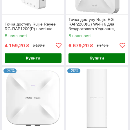
Точка доступу Ruijie RG-
Точка доступу Ruijie Reyee
RAP2260(G) Wi-Fi 6 для
RG-RAP1200(P) настінна
бездротового з'єднання,
дводіапазонна, швидкість до
В наявності
В наявності
1775 Мбіт/с, кріплення на
4 159,20
6 679,20
₴
₴
5 199 ₴
8 349 ₴
Купити
Купити
–20%
–20%