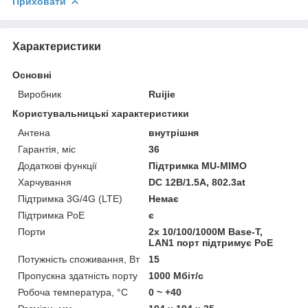
Приховати
Характеристики
Основні
Виробник
Ruijie
Користувальницькі характеристики
Антена
внутрішня
Гарантія, міс
36
Додаткові функції
Підтримка MU-MIMO
Харчування
DC 12В/1.5A, 802.3at
Підтримка 3G/4G (LTE)
Немає
Підтримка PoE
є
Порти
2x 10/100/1000M Base-T,
LAN1 порт підтримує PoE
Потужність споживання, Вт
15
Пропускна здатність порту
1000 Мбіт/с
Робоча температура, °C
0 ~ +40