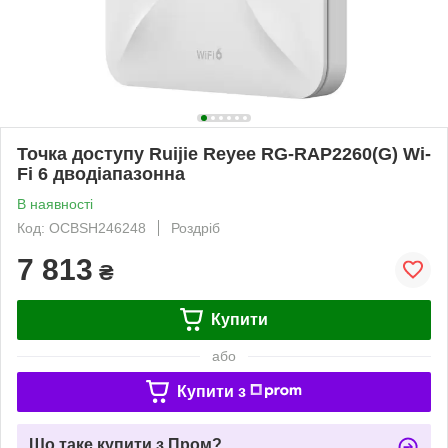
Точка доступу Ruijie Reyee RG-RAP2260(G) Wi-
Fi 6 дводіапазонна
В наявності
Код: OCBSH246248
Роздріб
7 813
₴
Купити
або
Купити з
Що таке купити з Пром?