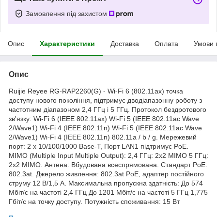
Замовлення під захистом
Опис
Характеристики
Доставка
Оплата
Умови 
Опис
Ruijie Reyee RG-RAP2260(G) - Wi-Fi 6 (802.11ax) точка
доступу нового покоління, підтримує дводіапазонну роботу з
частотним діапазоном 2,4 ГГц і 5 ГГц. Протокол бездротового
зв'язку: Wi-Fi 6 (IEEE 802.11ax) Wi-Fi 5 (IEEE 802.11ac Wave
2/Wave1) Wi-Fi 4 (IEEE 802.11n) Wi-Fi 5 (IEEE 802.11ac Wave
2/Wave1) Wi-Fi 4 (IEEE 802.11n) 802.11a / b / g. Мережевий
порт: 2 x 10/100/1000 Base-T, Порт LAN1 підтримує PoE.
MIMO (Multiple Input Multiple Output): 2,4 ГГц: 2x2 MIMO 5 ГГц:
2x2 MIMO. Антена: Вбудована всеспрямована. Стандарт PoE:
802.3at. Джерело живлення: 802.3at PoE, адаптер постійного
струму 12 В/1,5 А. Максимальна пропускна здатність: До 574
Мбіт/с на частоті 2,4 ГГц До 1201 Мбіт/с на частоті 5 ГГц 1,775
Гбіт/с на точку доступу. Потужність споживання: 15 Вт