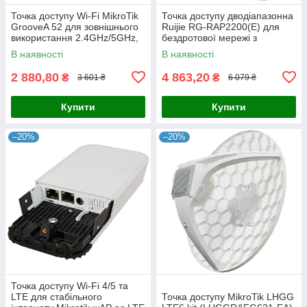
Точка доступу Wi-Fi MikroTik
Точка доступу дводіапазонна
GrooveA 52 для зовнішнього
Ruijie RG-RAP2200(E) для
використання 2.4GHz/5GHz,
бездротової мережі з
RouterOS L4, для стабільного
налаштуванням через Ruijie
В наявності
В наявності
підключення на
Cloud та підтримкою до 1267
2 880,80
4 863,20
₴
₴
3 601 ₴
6 079 ₴
Купити
Купити
–20%
–20%
Точка доступу Wi-Fi 4/5 та
LTE для стабільного
Точка доступу MikroTik LHGG