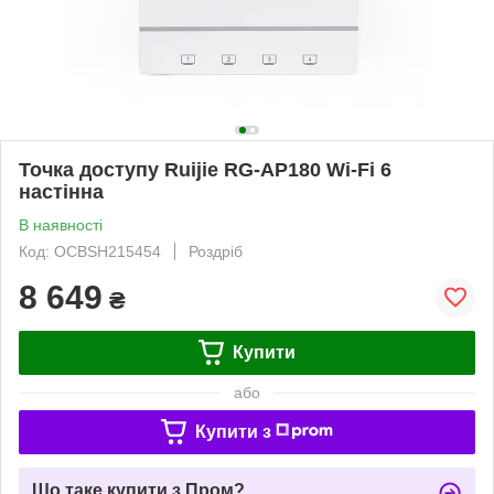
Точка доступу Ruijie RG-AP180 Wi-Fi 6
настінна
В наявності
Код: OCBSH215454
Роздріб
8 649
₴
Купити
або
Купити з
Що таке купити з Пром?