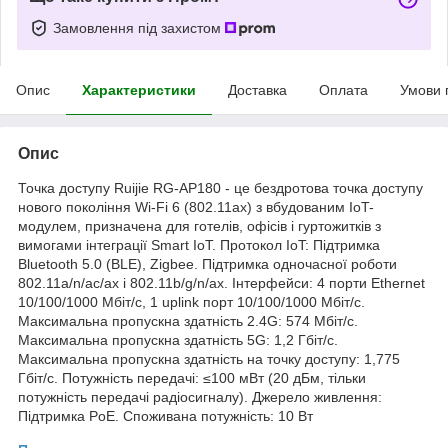
Замовлення під захистом
Опис
Характеристики
Доставка
Оплата
Умови 
Опис
Точка доступу Ruijie RG-AP180 - це бездротова точка доступу
нового покоління Wi-Fi 6 (802.11ax) з вбудованим IoT-
модулем, призначена для готелів, офісів і гуртожитків з
вимогами інтеграції Smart IoT. Протокол IoT: Підтримка
Bluetooth 5.0 (BLE), Zigbee. Підтримка одночасної роботи
802.11a/n/ac/ax і 802.11b/g/n/ax. Інтерфейси: 4 порти Ethernet
10/100/1000 Мбіт/с, 1 uplink порт 10/100/1000 Мбіт/с.
Максимальна пропускна здатність 2.4G: 574 Мбіт/с.
Максимальна пропускна здатність 5G: 1,2 Гбіт/с.
Максимальна пропускна здатність на точку доступу: 1,775
Гбіт/с. Потужність передачі: ≤100 мВт (20 дБм, тільки
потужність передачі радіосигналу). Джерело живлення:
Підтримка PoE. Споживана потужність: 10 Вт