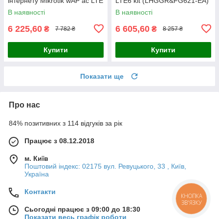
інтернету Mikrotik wAP ac LTE
LTE6 kit (LHGGR&FG621-EA)
kit (2024) (wAPGR-
В наявності
В наявності
5HacD2HnD&EC200A-EU)
6 225,60
6 605,60
₴
₴
7 782 ₴
8 257 ₴
Купити
Купити
Показати ще
Про нас
84% позитивних з 114 відгуків за рік
Працює з 08.12.2018
м. Київ
Поштовий індекс: 02175 вул. Ревуцького, 33 , Київ,
Україна
Контакти
КНОПКА
ЗВ'ЯЗКУ
Сьогодні працює з 09:00 до 18:30
Показати весь графік роботи