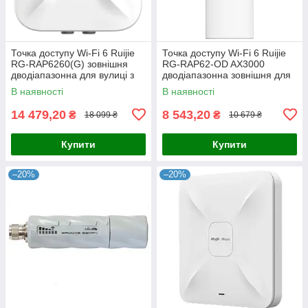
Точка доступу Wi-Fi 6 Ruijie
Точка доступу Wi-Fi 6 Ruijie
RG-RAP6260(G) зовнішня
RG-RAP62-OD AX3000
дводіапазонна для вулиці з
дводіапазонна зовнішня для
підтримкою 575 Мбіт/с та
забезпечення швидкісного
В наявності
В наявності
1200 Мбіт/с, IP68, для
з'єднання до 2974 Мбіт/с з
14 479,20
8 543,20
₴
₴
18 099 ₴
10 679 ₴
Купити
Купити
–20%
–20%