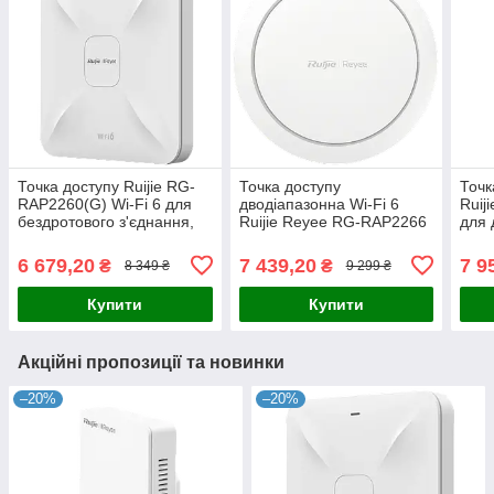
Точка доступу Ruijie RG-
Точка доступу
Точк
RAP2260(G) Wi-Fi 6 для
дводіапазонна Wi-Fi 6
Ruij
бездротового з'єднання,
Ruijie Reyee RG-RAP2266
для 
дводіапазонна, швидкість
для встановлення на стелі
безд
до 1775 Мбіт/с, кріплення
з підтримкою Reyee Mesh
з пр
6 679,20
7 439,20
7 9
₴
₴
8 349 ₴
9 299 ₴
на
та гігабітного
2,97 
Купити
Купити
Акційні пропозиції та новинки
–20%
–20%