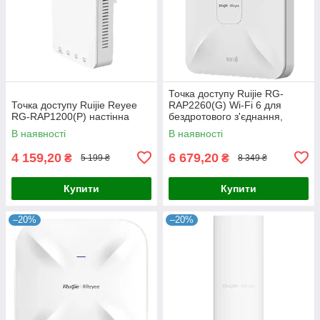
Точка доступу Ruijie RG-
Точка доступу Ruijie Reyee
RAP2260(G) Wi-Fi 6 для
RG-RAP1200(P) настінна
бездротового з'єднання,
дводіапазонна, швидкість до
В наявності
В наявності
1775 Мбіт/с, кріплення на
4 159,20
6 679,20
₴
₴
5 199 ₴
8 349 ₴
Купити
Купити
–20%
–20%