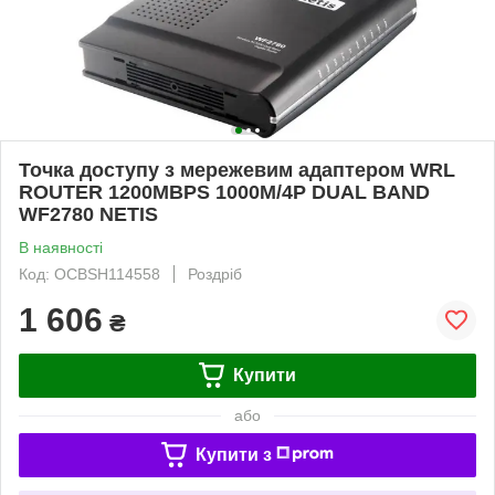
Точка доступу з мережевим адаптером WRL
ROUTER 1200MBPS 1000M/4P DUAL BAND
WF2780 NETIS
В наявності
Код: OCBSH114558
Роздріб
1 606
₴
Купити
або
Купити з