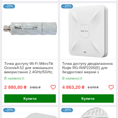
–20%
–20%
Точка доступу Wi-Fi MikroTik
Точка доступу дводіапазонна
GrooveA 52 для зовнішнього
Ruijie RG-RAP2200(E) для
використання 2.4GHz/5GHz,
бездротової мережі з
RouterOS L4, для стабільного
налаштуванням через Ruijie
В наявності
В наявності
підключення на
Cloud та підтримкою до 1267
2 880,80
4 863,20
₴
₴
3 601 ₴
6 079 ₴
Купити
Купити
–20%
–20%