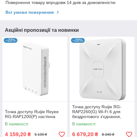
Повернення товару впродовж 14 днів за домовленістю
Всі умови повернення
Акційні пропозиції та новинки
–20%
–20%
Точка доступу Ruijie RG-
Точка доступу Ruijie Reyee
RAP2260(G) Wi-Fi 6 для
RG-RAP1200(P) настінна
бездротового з'єднання,
дводіапазонна, швидкість до
В наявності
В наявності
1775 Мбіт/с, кріплення на
4 159,20
6 679,20
₴
₴
5 199 ₴
8 349 ₴