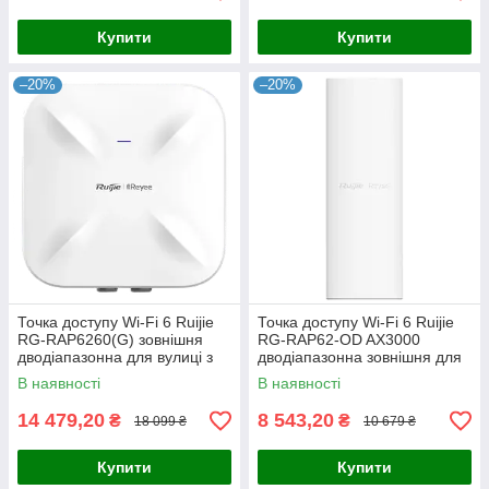
Купити
Купити
–20%
–20%
Точка доступу Wi-Fi 6 Ruijie
Точка доступу Wi-Fi 6 Ruijie
RG-RAP6260(G) зовнішня
RG-RAP62-OD AX3000
дводіапазонна для вулиці з
дводіапазонна зовнішня для
підтримкою 575 Мбіт/с та
забезпечення швидкісного
В наявності
В наявності
1200 Мбіт/с, IP68, для
з'єднання до 2974 Мбіт/с з
14 479,20
8 543,20
₴
₴
18 099 ₴
10 679 ₴
Купити
Купити