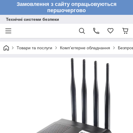
Замовлення з сайту опрацьовуються
першочергово
Технічні системи безпеки
Товари та послуги
Комп'ютерне обладнання
Безпров