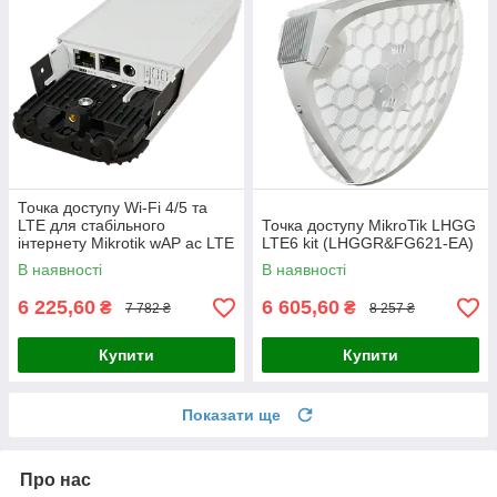
Точка доступу Wi-Fi 4/5 та
LTE для стабільного
Точка доступу MikroTik LHGG
інтернету Mikrotik wAP ac LTE
LTE6 kit (LHGGR&FG621-EA)
kit (2024) (wAPGR-
В наявності
В наявності
5HacD2HnD&EC200A-EU)
6 225,60
6 605,60
₴
₴
7 782 ₴
8 257 ₴
Купити
Купити
Показати ще
Про нас