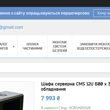
ення з сайту опрацьовуються першочергово
Хочу з
@gmail.com
МОНТАЖ
АЛОГ
ОПЛАТА
ЗАМОВИТИ МОНТ
СИСТЕМ
АРІВ
ЧАСТИНАМИ
ВІДЕОСПОСТЕРЕЖЕ
БЕЗПЕКИ
Шафа серверна CMS 12U 600 x 
обладнання
7 993 ₴
В наявності
Код:
OCBSH201529