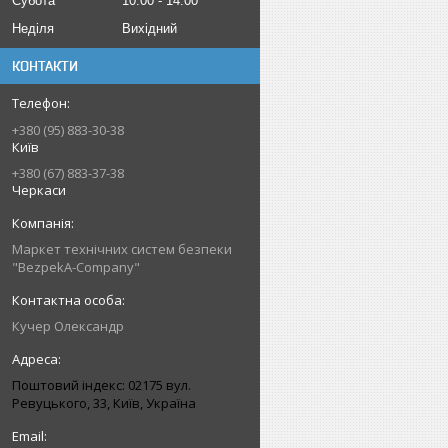
Субота
10:00
14:00
Неділя
Вихідний
КОНТАКТИ
+380 (95) 883-30-38
Київ
+380 (67) 883-37-38
Черкаси
Маркет технічних систем безпеки
"BezpekA-Company"
Кучер Олександр
Поштовий індекс: 02175 вул.
Ревуцького, 33, Київ, Україна