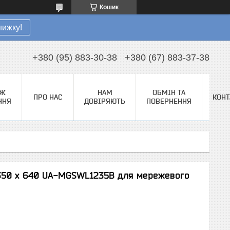
Кошик
нижку!
+380 (95) 883-30-38
+380 (67) 883-37-38
АЖ
НАМ
ОБМІН ТА
ПРО НАС
КОНТ
ННЯ
ДОВІРЯЮТЬ
ПОВЕРНЕННЯ
350 x 640 UA-MGSWL1235B для мережевого