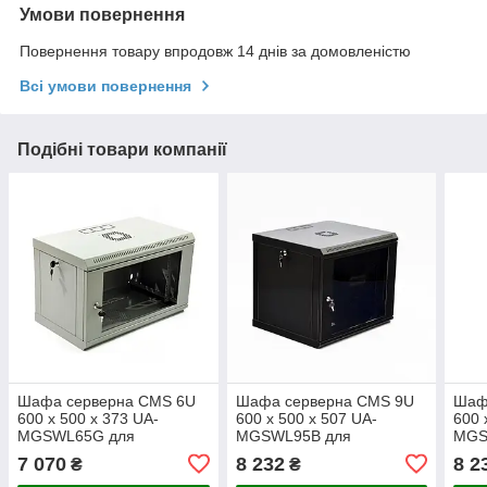
Умови повернення
Повернення товару впродовж 14 днів за домовленістю
Всі умови повернення
Подібні товари компанії
Шафа серверна CMS 6U
Шафа серверна CMS 9U
Шаф
600 x 500 x 373 UA-
600 x 500 x 507 UA-
600 
MGSWL65G для
MGSWL95B для
MGS
мережевого обладнання
мережевого обладнання
мер
7 070
8 232
8 2
₴
₴