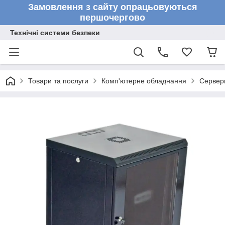
Замовлення з сайту опрацьовуються
першочергово
Технічні системи безпеки
Товари та послуги
Комп'ютерне обладнання
Серверн