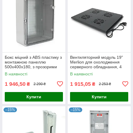
Бокс міцний з ABS пластику з
Вентиляторний модуль 19"
монтажною панеллю
Merlion для охолодження
500х400х180, з прозорими
серверного обладнання, 4
дверцятами, IP65
вентилятори, 1*Shuko, для
В наявності
В наявності
шафи глибиною 800 мм,
чорний
1 946,50
1 915,05
₴
₴
2 290 ₴
2 253 ₴
Купити
Купити
–15%
–15%