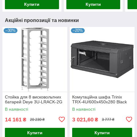
Купити
Купити
Акційні пропозиції та новинки
–30%
–20%
Стойка для 8 висковольтних
Комутаційна шафа Trinix
батарей Deye 3U-LRACK-2G
TRX-4U/600x450x280 Black
В наявності
В наявності
14 161
3 021,60
₴
₴
20 230 ₴
3 777 ₴
Купити
Купити