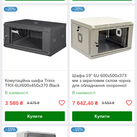
–20%
–20%
Шафа 19" 6U 600х500х373
Комутаційна шафа Trinix
мм з акриловим склом чорна
TRX-6U/600x450x370 Black
для обладнання охоронної
системи з корисною
В наявності
В наявності
глибиною 460 мм та
максимальним
3 580
7 642,40
₴
₴
4 475 ₴
9 553 ₴
Купити
Купити
–15%
–15%