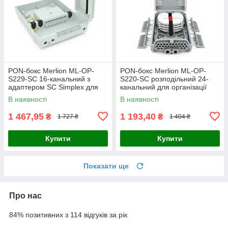
PON-бокс Merlion ML-OP-
PON-бокс Merlion ML-OP-
S229-SC 16-канальний з
S220-SC розподільний 24-
адаптером SC Simplex для
канальний для організації
оптичних мереж FTTH,
волоконно-оптичних мереж з
В наявності
В наявності
ABS+PC, IP65
адаптерами SC Simplex та
1 467,95
1 193,40
₴
₴
1 727 ₴
1 404 ₴
Купити
Купити
Показати ще
Про нас
84% позитивних з 114 відгуків за рік