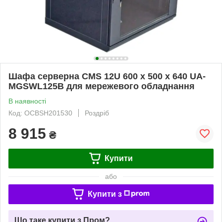
Шафа серверна CMS 12U 600 x 500 x 640 UA-
MGSWL125B для мережевого обладнання
В наявності
Код: OCBSH201530
Роздріб
8 915
₴
Купити
або
Купити з
Що таке купити з Пром?