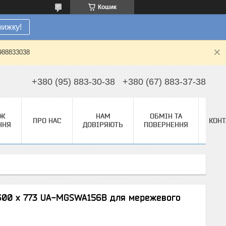
Кошик
нижку!
0988833038
+380 (95) 883-30-38
+380 (67) 883-37-38
АЖ
НАМ
ОБМІН ТА
ПРО НАС
КОНТ
ННЯ
ДОВІРЯЮТЬ
ПОВЕРНЕННЯ
600 x 773 UA-MGSWA156B для мережевого