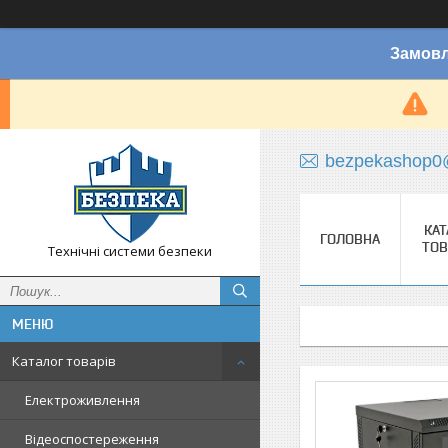
Замовл
bezpekashop0
КАТ
ГОЛОВНА
ТОВ
Технічні системи безпеки
Каталог товарів
Електроживлення
Відеоспостереження