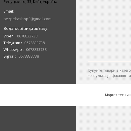
Ревуцького, 33, Київ, Україна
bezpekashop0@gmail.com
Viber
0678833738
Telegram
0678833738
WhatsApp
0678833738
Signal
0678833738
Купуйте товари в катего
консультація фахівця та