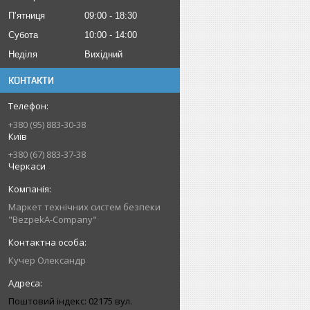
Пʼятниця
09:00
18:30
Субота
10:00
14:00
Неділя
Вихідний
КОНТАКТИ
+380 (95) 883-30-38
Київ
+380 (67) 883-37-38
Черкаси
Маркет технічних систем безпеки
"BezpekA-Company"
Кучер Олександр
Поштовий індекс: 02175 вул.