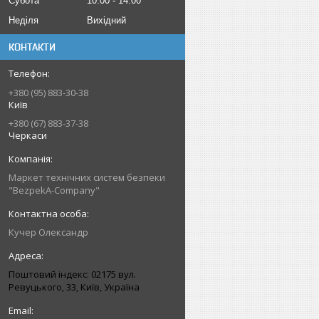
Субота
10:00
14:00
Неділя
Вихідний
КОНТАКТИ
+380 (95) 883-30-38
Київ
+380 (67) 883-37-38
Черкаси
Маркет технічних систем безпеки
"BezpekA-Company"
Кучер Олександр
Поштовий індекс: 02175 вул.
Ревуцького, 33, Київ, Україна