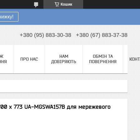
Кошик
нижку!
+380 (95) 883-30-38
+380 (67) 883-37-38
АЖ
НАМ
ОБМІН ТА
ПРО НАС
КОНТ
ННЯ
ДОВІРЯЮТЬ
ПОВЕРНЕННЯ
700 х 773 UA-MGSWA157B для мережевого