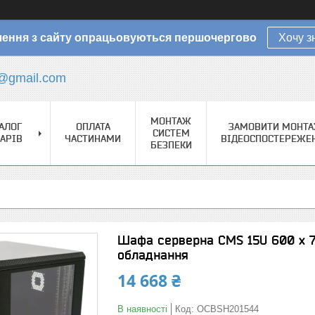
ення з сайту опрацьовуються першочергово
Хочу з
@gmail.com
МОНТАЖ
АЛОГ
ОПЛАТА
ЗАМОВИТИ МОНТ
СИСТЕМ
АРІВ
ЧАСТИНАМИ
ВІДЕОСПОСТЕРЕЖЕ
БЕЗПЕКИ
Шафа серверна CMS 15U 600 х 
обладнання
14 668 ₴
В наявності
Код:
OCBSH201544