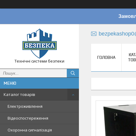
Замовл
bezpekashop0
КАТ
ГОЛОВНА
ТОВ
Технічні системи безпеки
Каталог товарів
Електроживлення
Відеоспостереження
Охоронна сигналізація