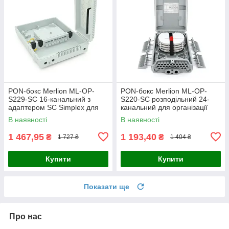
PON-бокс Merlion ML-OP-
PON-бокс Merlion ML-OP-
S229-SC 16-канальний з
S220-SC розподільний 24-
адаптером SC Simplex для
канальний для організації
оптичних мереж FTTH,
волоконно-оптичних мереж з
В наявності
В наявності
ABS+PC, IP65
адаптерами SC Simplex та
1 467,95
1 193,40
₴
₴
1 727 ₴
1 404 ₴
Купити
Купити
Показати ще
Про нас