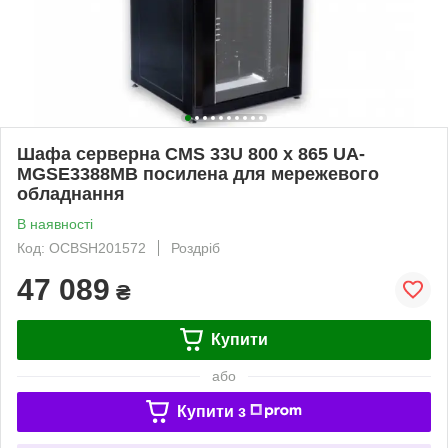
Шафа серверна CMS 33U 800 х 865 UA-
MGSE3388MB посилена для мережевого
обладнання
В наявності
Код: OCBSH201572
Роздріб
47 089
₴
Купити
або
Купити з