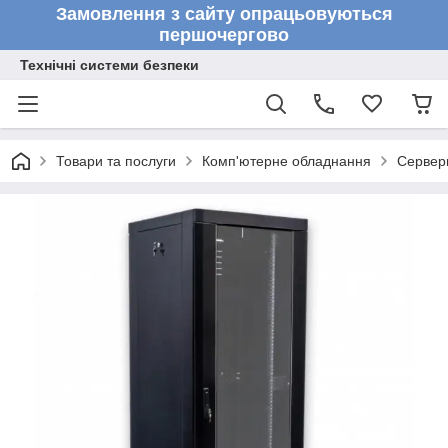
Замовлення з сайту опрацьовуються
першочергово
Технічні системи безпеки
Товари та послуги
Комп'ютерне обладнання
Серверн