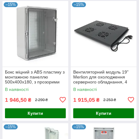
–15%
–15%
Бокс міцний з ABS пластику з
Вентиляторний модуль 19"
монтажною панеллю
Merlion для охолодження
500х400х180, з прозорими
серверного обладнання, 4
дверцятами, IP65
вентилятори, 1*Shuko, для
В наявності
В наявності
шафи глибиною 800 мм,
чорний
1 946,50
1 915,05
₴
₴
2 290 ₴
2 253 ₴
Купити
Купити
–15%
–15%