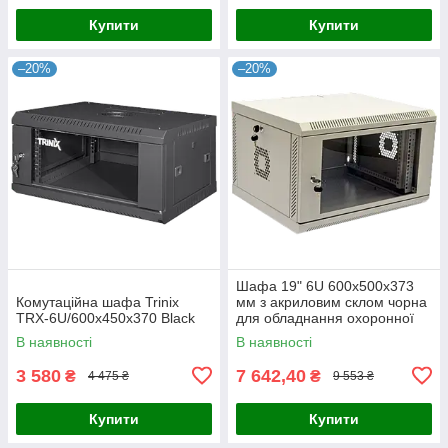
Купити
Купити
–20%
–20%
Шафа 19" 6U 600х500х373
Комутаційна шафа Trinix
мм з акриловим склом чорна
TRX-6U/600x450x370 Black
для обладнання охоронної
системи з корисною
В наявності
В наявності
глибиною 460 мм та
максимальним
3 580
7 642,40
₴
₴
4 475 ₴
9 553 ₴
Купити
Купити