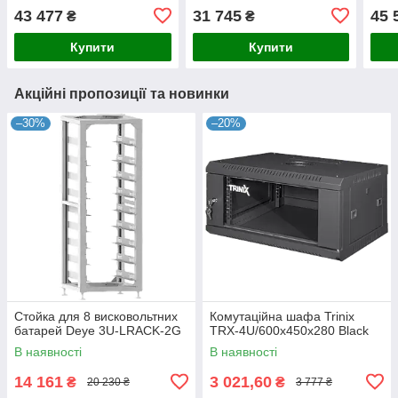
для мережевого
для мережевого
для 
43 477
31 745
45 
₴
₴
обладнання
обладнання
обл
Купити
Купити
Акційні пропозиції та новинки
–30%
–20%
Стойка для 8 висковольтних
Комутаційна шафа Trinix
батарей Deye 3U-LRACK-2G
TRX-4U/600x450x280 Black
В наявності
В наявності
14 161
3 021,60
₴
₴
20 230 ₴
3 777 ₴