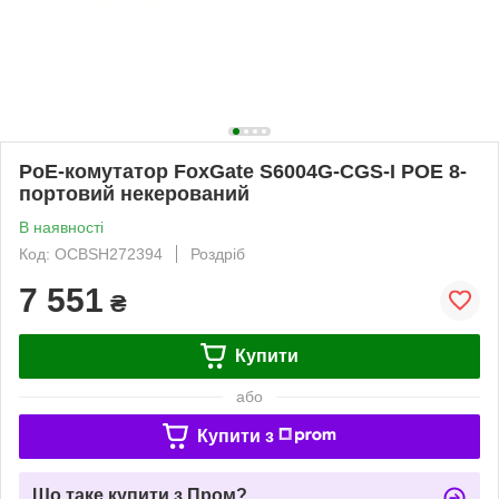
PoE-комутатор FoxGate S6004G-CGS-I POE 8-
портовий некерований
В наявності
Код: OCBSH272394
Роздріб
7 551
₴
Купити
або
Купити з
Що таке купити з Пром?