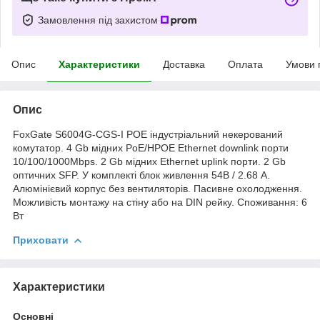
Замовлення під захистом
Опис
Характеристики
Доставка
Оплата
Умови 
Опис
FoxGate S6004G-CGS-I POE індустріальний некерований
комутатор. 4 Gb мідних PoE/HPOE Ethernet downlink порти
10/100/1000Mbps. 2 Gb мідних Ethernet uplink порти. 2 Gb
оптичних SFP. У комплекті блок живлення 54В / 2.68 А.
Алюмінієвий корпус без вентиляторів. Пасивне охолодження.
Можливість монтажу на стіну або на DIN рейку. Споживання: 6
Вт
Приховати
Характеристики
Основні