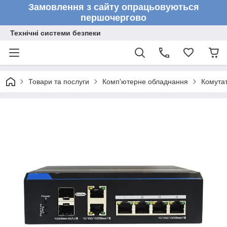
Замовлення з сайту опрацьовуються
першочергово
Технічні системи безпеки
Товари та послуги
Комп'ютерне обладнання
Комута