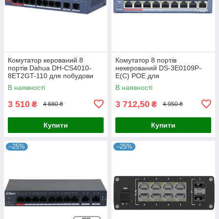
Комутатор керований 8
Комутатор 8 портів
портів Dahua DH-CS4010-
некерований DS-3E0109P-
8ET2GT-110 для побудови
E(C) POE для
мережі з PoE, 110 Вт,
відеоспостереження з
В наявності
В наявності
10/100/1000M, робоча
підтримкою PoE, 8x RJ45,
температура -10º -
бюджет 115 Вт, робоча
3 510
3 712,50
₴
₴
4 680 ₴
4 950 ₴
Купити
Купити
–25%
–25%