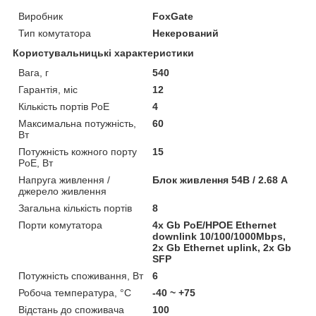
Виробник
FoxGate
Тип комутатора
Некерований
Користувальницькі характеристики
Вага, г
540
Гарантія, міс
12
Кількість портів PoE
4
Максимальна потужність,
60
Вт
Потужність кожного порту
15
PoE, Вт
Напруга живлення /
Блок живлення 54В / 2.68 А
джерело живлення
Загальна кількість портів
8
Порти комутатора
4x Gb PoE/HPOE Ethernet
downlink 10/100/1000Mbps,
2x Gb Ethernet uplink, 2x Gb
SFP
Потужність споживання, Вт
6
Робоча температура, °C
-40 ~ +75
Відстань до споживача
100