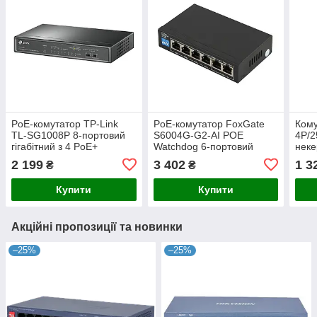
PoE-комутатор TP-Link
PoE-комутатор FoxGate
Кому
TL-SG1008P 8-портовий
S6004G-G2-AI POE
4P/2
гігабітний з 4 PoE+
Watchdog 6-портовий
неке
портами некерований
некерований
орга
2 199
3 402
1 3
₴
₴
каме
та I
Купити
Купити
Акційні пропозиції та новинки
–25%
–25%