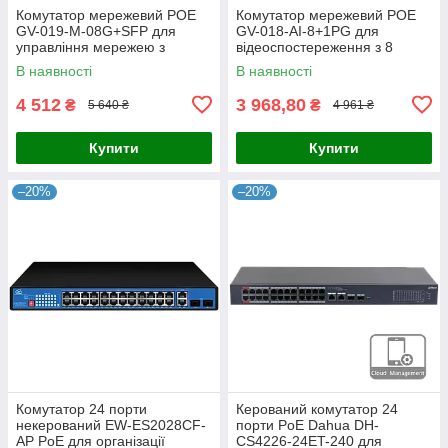
Комутатор мережевий POE
Комутатор мережевий POE
GV-019-M-08G+SFP для
GV-018-AI-8+1PG для
управління мережею з
відеоспостереження з 8
підтримкою PoE та оптичним
портами 10/100 Mbit та
В наявності
В наявності
підключенням
підтримкою живлення на
відстані 250
4 512
3 968,80
₴
₴
5 640 ₴
4 961 ₴
Купити
Купити
–20%
–20%
Комутатор 24 порти
Керований комутатор 24
некерований EW-ES2028CF-
порти PoE Dahua DH-
AP PoE для організації
CS4226-24ET-240 для