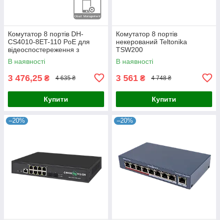
Комутатор 8 портів DH-
Комутатор 8 портів
CS4010-8ET-110 PoE для
некерований Teltonika
відеоспостереження з
TSW200
підтримкою IEEE802.3bt,
В наявності
В наявності
бюджетом 110 Вт, 2x uplink
1000M,
3 476,25
3 561
₴
₴
4 635 ₴
4 748 ₴
Купити
Купити
–20%
–20%