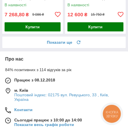
мережевої інфраструктури з
організації мережі та
В наявності
В наявності
віддаленим керуванням та
живлення IP-камер і
підтримкою
обладнання системи
7 268,80
12 600
₴
₴
9 086 ₴
15 750 ₴
Купити
Купити
Показати ще
Про нас
84% позитивних з 114 відгуків за рік
Працює з 08.12.2018
м. Київ
Поштовий індекс: 02175 вул. Ревуцького, 33 , Київ,
Україна
Контакти
КНОПКА
ЗВ'ЯЗКУ
Сьогодні працює з 10:00 до 14:00
Показати весь графік роботи