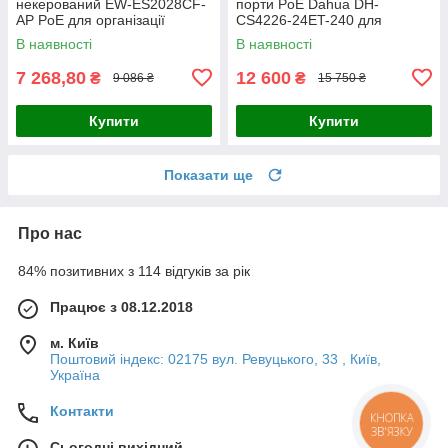
некерований EW-ES2028CF-
порти PoE Dahua DH-
AP PoE для організації
CS4226-24ET-240 для
мережевої інфраструктури з
організації мережі та
В наявності
В наявності
віддаленим керуванням та
живлення IP-камер і
підтримкою
обладнання системи
7 268,80
12 600
₴
₴
9 086 ₴
15 750 ₴
Купити
Купити
Показати ще
Про нас
84% позитивних з 114 відгуків за рік
Працює з 08.12.2018
м. Київ
Поштовий індекс: 02175 вул. Ревуцького, 33 , Київ,
Україна
Контакти
КНОПКА
ЗВ'ЯЗКУ
Сьогодні вихідний