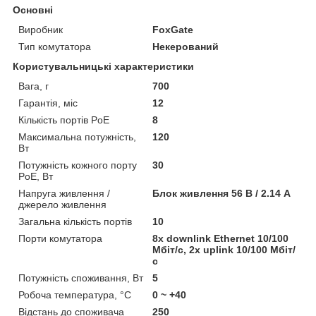
Основні
Виробник
FoxGate
Тип комутатора
Некерований
Користувальницькі характеристики
Вага, г
700
Гарантія, міс
12
Кількість портів PoE
8
Максимальна потужність,
120
Вт
Потужність кожного порту
30
PoE, Вт
Напруга живлення /
Блок живлення 56 В / 2.14 А
джерело живлення
Загальна кількість портів
10
Порти комутатора
8x downlink Ethernet 10/100
Мбіт/с, 2x uplink 10/100 Мбіт/
с
Потужність споживання, Вт
5
Робоча температура, °C
0 ~ +40
Відстань до споживача
250