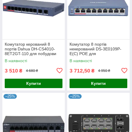
Комутатор керований 8
Комутатор 8 портів
портів Dahua DH-CS4010-
некерований DS-3E0109P-
8ET2GT-110 для побудови
E(C) POE для
мережі з PoE, 110 Вт,
відеоспостереження з
В наявності
В наявності
10/100/1000M, робоча
підтримкою PoE, 8x RJ45,
температура -10º -
бюджет 115 Вт, робоча
3 510
3 712,50
₴
₴
4 680 ₴
4 950 ₴
Купити
Купити
–25%
–25%