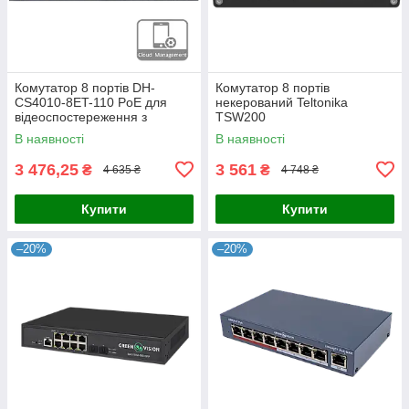
Комутатор 8 портів DH-
Комутатор 8 портів
CS4010-8ET-110 PoE для
некерований Teltonika
відеоспостереження з
TSW200
підтримкою IEEE802.3bt,
В наявності
В наявності
бюджетом 110 Вт, 2x uplink
1000M,
3 476,25
3 561
₴
₴
4 635 ₴
4 748 ₴
Купити
Купити
–20%
–20%