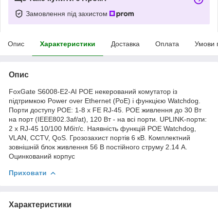
Замовлення під захистом
Опис
Характеристики
Доставка
Оплата
Умови 
Опис
FoxGate S6008-E2-AI POE некерований комутатор із
підтримкою Power over Ethernet (PoE) і функцією Watchdog.
Порти доступу POE: 1-8 x FE RJ-45. POE живлення до 30 Вт
на порт (IEEE802.3af/at), 120 Вт - на всі порти. UPLINK-порти:
2 x RJ-45 10/100 Мбіт/с. Наявність функцій POE Watchdog,
VLAN, CCTV, QoS. Грозозахист портів 6 кВ. Комплектний
зовнішній блок живлення 56 В постійного струму 2.14 А.
Оцинкований корпус
Приховати
Характеристики