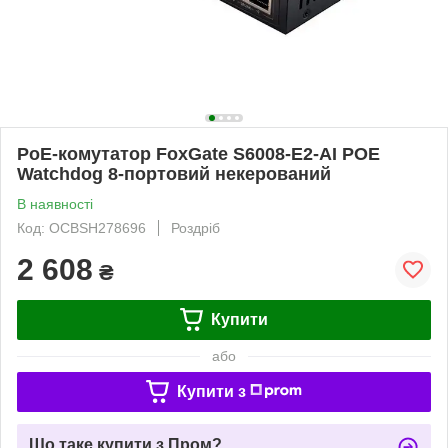
PoE-комутатор FoxGate S6008-E2-AI POE
Watchdog 8-портовий некерований
В наявності
Код: OCBSH278696
Роздріб
2 608
₴
Купити
або
Купити з
Що таке купити з Пром?