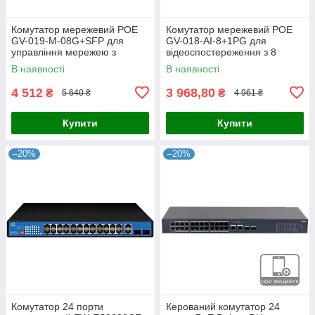
Комутатор мережевий POE
Комутатор мережевий POE
GV-019-M-08G+SFP для
GV-018-AI-8+1PG для
управління мережею з
відеоспостереження з 8
підтримкою PoE та оптичним
портами 10/100 Mbit та
В наявності
В наявності
підключенням
підтримкою живлення на
відстані 250
4 512
3 968,80
₴
₴
5 640 ₴
4 961 ₴
Купити
Купити
–20%
–20%
Комутатор 24 порти
Керований комутатор 24