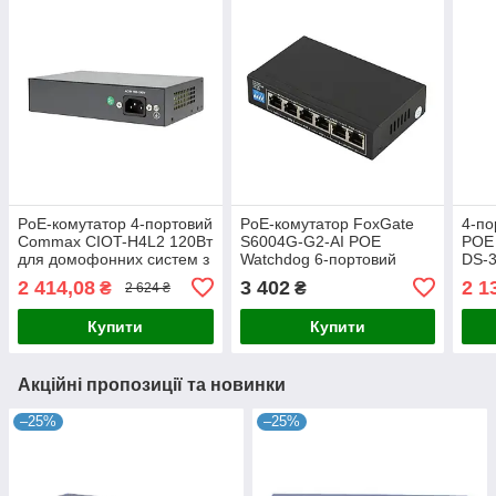
PoE-комутатор 4-портовий
PoE-комутатор FoxGate
4-по
Commax CIOT-H4L2 120Вт
S6004G-G2-AI POE
POE 
для домофонних систем з
Watchdog 6-портовий
DS-3
підтримкою PoE та
некерований
2 414,08
3 402
2 1
₴
₴
2 624 ₴
швидкістю 100 Мбіт/с
Купити
Купити
Акційні пропозиції та новинки
–25%
–25%