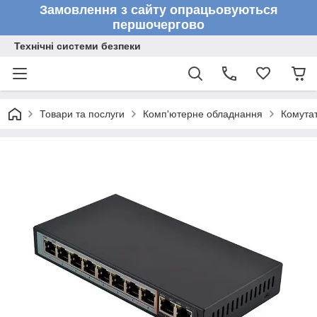
Замовлення з сайту опрацьовуються
першочергово
Технічні системи безпеки
Товари та послуги
Комп'ютерне обладнання
Комута