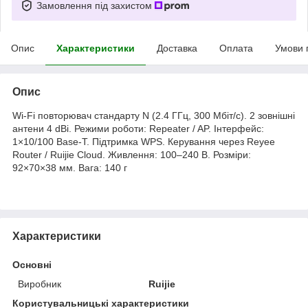
Замовлення під захистом
Опис
Характеристики
Доставка
Оплата
Умови 
Опис
Wi-Fi повторювач стандарту N (2.4 ГГц, 300 Мбіт/с). 2 зовнішні
антени 4 dBi. Режими роботи: Repeater / AP. Інтерфейс:
1×10/100 Base-T. Підтримка WPS. Керування через Reyee
Router / Ruijie Cloud. Живлення: 100–240 В. Розміри:
92×70×38 мм. Вага: 140 г
Характеристики
Основні
Виробник
Ruijie
Користувальницькі характеристики