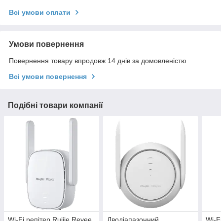
Всі умови оплати
Умови повернення
Повернення товару впродовж 14 днів за домовленістю
Всі умови повернення
Подібні товари компанії
Wi-Fi репітер Ruijie Reyee
Дводіапазонний
Wi-F