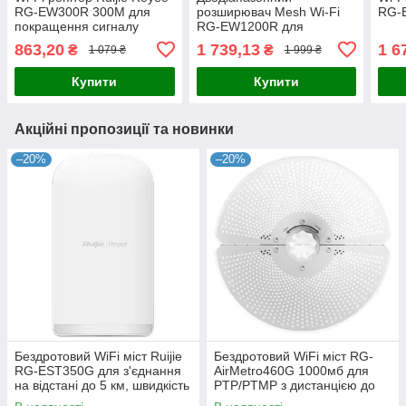
RG-EW300R 300M для
розширювач Mesh Wi-Fi
RG-
покращення сигналу
RG-EW1200R для
домашньої мережі з
стабільного з'єднання по
863,20
1 739,13
1 6
₴
₴
1 079 ₴
1 999 ₴
підсиленням в 2 рази та
всьому дому з
простим підключенням
вбудованими
Купити
Купити
підсилювачами сигналу і
Акційні пропозиції та новинки
–20%
–20%
Бездротовий WiFi міст Ruijie
Бездротовий WiFi міст RG-
RG-EST350G для з'єднання
AirMetro460G 1000мб для
на відстані до 5 км, швидкість
PTP/PTMP з дистанцією до
до 867 Мбіт/с, підключення 3
15 км, 5 ГГц, 867 Мбіт/с,