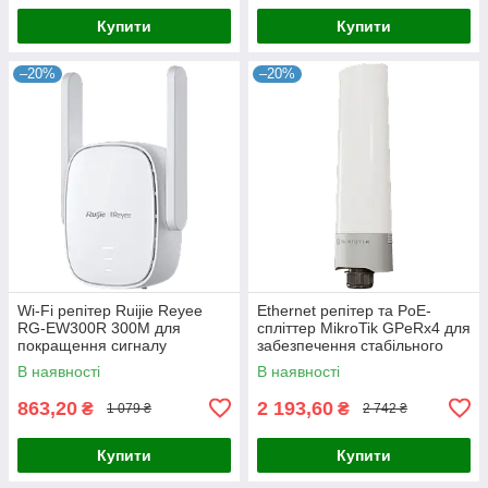
Купити
Купити
–20%
–20%
Wi-Fi репітер Ruijie Reyee
Ethernet репітер та PoE-
RG-EW300R 300M для
спліттер MikroTik GPeRx4 для
покращення сигналу
забезпечення стабільного
домашньої мережі з
з'єднання і живлення 4 портів
В наявності
В наявності
підсиленням в 2 рази та
в умовах екстремальних
простим підключенням
863,20
2 193,60
₴
₴
1 079 ₴
2 742 ₴
Купити
Купити