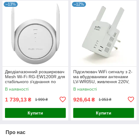
–13%
–12%
Дводіапазонний розширювач
Підсилювач WiFi сигналу з 2-
Mesh Wi-Fi RG-EW1200R для
ма вбудованими антенами
стабільного з'єднання по
LV-WR05U, живлення 220V,
всьому дому з вбудованими
300Mbps, IEEE 802.11b / g /
В наявності
В наявності
підсилювачами сигналу і
n, 2.4GHz, BOX
1 739,13
926,64
₴
₴
1 999 ₴
1 053 ₴
Купити
Купити
Про нас