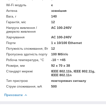
Wi-Fi модуль
є
Антена
зовнішня
Вага, г
140
Гарантія, міс
12
Напруга живлення /
AC 100-240V
джерело живлення
Харчування
AC 100-240V
Порти
1 x 10/100 Ethernet
Потужність споживання, Вт
12
Пропускна здатність порту
100 Мбіт/с
Робоча температура, °C
-10 ~ +45
Розміри, мм
92 х 70 х 38
Стандарт мережі
IEEE 802.11b, IEEE 802.11g,
IEEE 802.11n
Тип пристрою
повторювач сигналу
Струм споживання, мА
500
Приховати