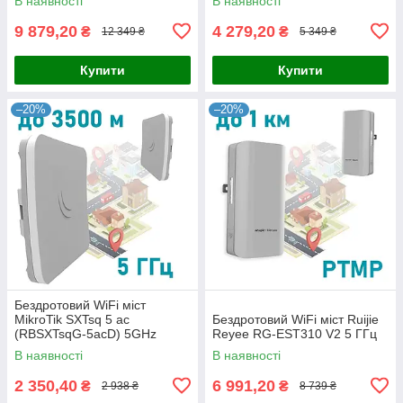
В наявності
В наявності
порти, посилення
IP65, PoE, -40℃ до +70℃
9 879,20
4 279,20
₴
₴
12 349 ₴
5 349 ₴
Купити
Купити
–20%
–20%
Бездротовий WiFi міст
MikroTik SXTsq 5 ac
Бездротовий WiFi міст Ruijie
(RBSXTsqG-5acD) 5GHz
Reyee RG-EST310 V2 5 ГГц
В наявності
В наявності
2 350,40
6 991,20
₴
₴
2 938 ₴
8 739 ₴