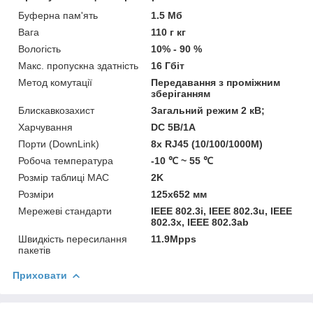
Буферна пам'ять
1.5 Мб
Вага
110 г кг
Вологість
10% - 90 %
Макс. пропускна здатність
16 Гбіт
Метод комутації
Передавання з проміжним
зберіганням
Блискавкозахист
Загальний режим 2 кВ;
Харчування
DC 5В/1A
Порти (DownLink)
8x RJ45 (10/100/1000M)
Робоча температура
-10 ℃ ~ 55 ℃
Розмір таблиці MAC
2K
Розміри
125х652 мм
Мережеві стандарти
IEEE 802.3i, IEEE 802.3u, IEEE
802.3x, IEEE 802.3ab
Швидкість пересилання
11.9Mpps
пакетів
Приховати