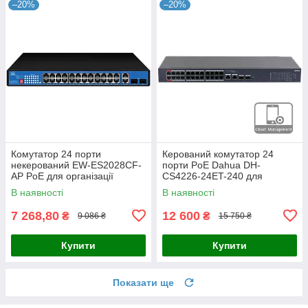
–20%
–20%
Комутатор 24 порти
Керований комутатор 24
некерований EW-ES2028CF-
порти PoE Dahua DH-
AP PoE для організації
CS4226-24ET-240 для
мережевої інфраструктури з
організації мережі та
В наявності
В наявності
віддаленим керуванням та
живлення IP-камер і
підтримкою
обладнання системи
7 268,80
12 600
₴
₴
9 086 ₴
15 750 ₴
Купити
Купити
Показати ще