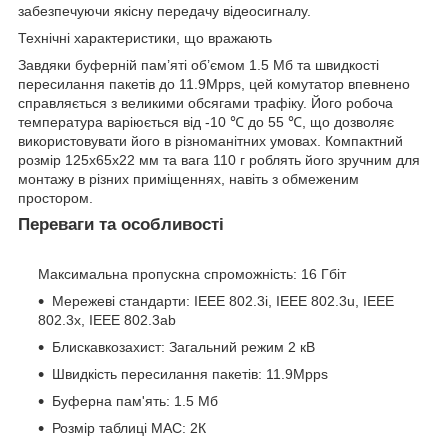
забезпечуючи якісну передачу відеосигналу.
Технічні характеристики, що вражають
Завдяки буферній пам’яті об’ємом 1.5 Мб та швидкості
пересилання пакетів до 11.9Mpps, цей комутатор впевнено
справляється з великими обсягами трафіку. Його робоча
температура варіюється від -10 ℃ до 55 ℃, що дозволяє
використовувати його в різноманітних умовах. Компактний
розмір 125x65x22 мм та вага 110 г роблять його зручним для
монтажу в різних приміщеннях, навіть з обмеженим
простором.
Переваги та особливості
Максимальна пропускна спроможність: 16 Гбіт
Мережеві стандарти: IEEE 802.3i, IEEE 802.3u, IEEE
802.3x, IEEE 802.3ab
Блискавкозахист: Загальний режим 2 кВ
Швидкість пересилання пакетів: 11.9Mpps
Буферна пам'ять: 1.5 Мб
Розмір таблиці MAC: 2К