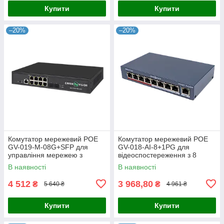
Купити
Купити
–20%
–20%
Комутатор мережевий POE
Комутатор мережевий POE
GV-019-M-08G+SFP для
GV-018-AI-8+1PG для
управління мережею з
відеоспостереження з 8
підтримкою PoE та оптичним
портами 10/100 Mbit та
В наявності
В наявності
підключенням
підтримкою живлення на
відстані 250
4 512
3 968,80
₴
₴
5 640 ₴
4 961 ₴
Купити
Купити