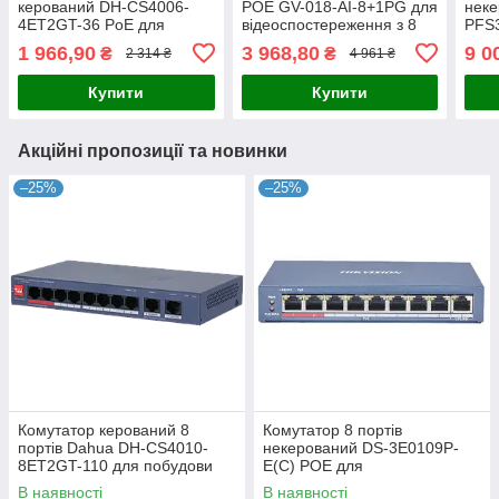
керований DH-CS4006-
POE GV-018-AI-8+1PG для
неке
4ET2GT-36 PoE для
відеоспостереження з 8
PFS
відеоспостереження з
портами 10/100 Mbit та
сис
1 966,90
3 968,80
9 0
₴
₴
2 314 ₴
4 961 ₴
підтримкою PoE, 4xRJ45
підтримкою живлення на
віде
10/100M, 2xRJ45
відстані 250
підт
Купити
Купити
10/100/1000M,
2xSF
Акційні пропозиції та новинки
–25%
–25%
Комутатор керований 8
Комутатор 8 портів
портів Dahua DH-CS4010-
некерований DS-3E0109P-
8ET2GT-110 для побудови
E(C) POE для
мережі з PoE, 110 Вт,
відеоспостереження з
В наявності
В наявності