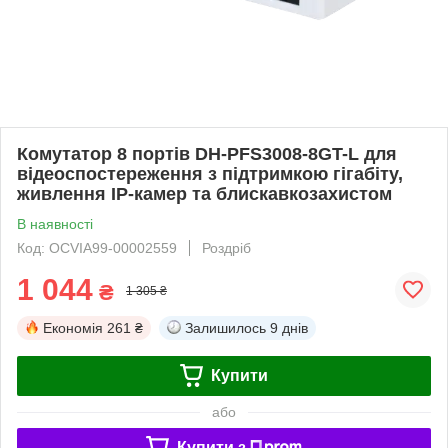
Комутатор 8 портів DH-PFS3008-8GT-L для
відеоспостереження з підтримкою гігабіту,
живлення IP-камер та блискавкозахистом
В наявності
Код: OCVIA99-00002559
Роздріб
1 044
₴
1 305 ₴
Економія
261 ₴
Залишилось
9 днів
Купити
або
Купити з