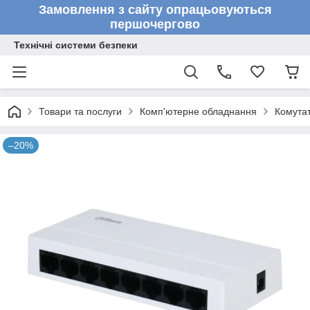
Замовлення з сайту опрацьовуються
першочергово
Технічні системи безпеки
Товари та послуги
Комп'ютерне обладнання
Комута
–20%