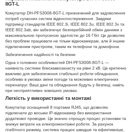
8GT-L
Комутатор DH-PFS3008-8GT-L призначений для задоволення
потреб сучасних систем відеоспостереження. Завдяки
підтримці стандартів IEEE 802.3i, IEEE 802.3u, IEEE 802.3x та
IEEE 802.3ab, він забезпечує безперебійний обмін даними з
максимальною пропускною здатністю до 16 Гбіт. Це дозволяє
без проблем працювати не тільки відеокамерам, але й іншим
підключеним пристроям, таким як телефони та домофони.
Забезпечення надійності та безпеки
Одна з головних особливостей DH-PFS3008-8GT-L —
наявність системи блискавкозахисту на рівні 2 кВ. Це критично
важливо для забезпечення стабільної роботи обладнання,
особливо в умовах зміни погоди та можливих електричних
перенапруг. Ваші дані та обладнання будуть у безпеці, навіть
при несприятливих зовнішніх умовах.
Легкість у використанні та монтажі
Комутатор оснащений 8 портами RJ45, що дозволяє
підключати до восьми IP-відеокамер без використання
додаткової проводки. Це значно спрощує процес установки та
знижує витрати на електромонтажні роботи. За рахунок
гігабітного режиму, система працює швидше та ефективніше,