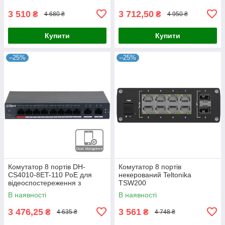
10/100/1000M, робоча
підтримкою PoE, 8x RJ45,
температура -10º -
бюджет 115 Вт, робоча
3 510
3 712,50
₴
₴
4 680 ₴
4 950 ₴
Купити
Купити
–25%
–25%
Комутатор 8 портів DH-
Комутатор 8 портів
CS4010-8ET-110 PoE для
некерований Teltonika
відеоспостереження з
TSW200
підтримкою IEEE802.3bt,
В наявності
В наявності
бюджетом 110 Вт, 2x uplink
1000M,
3 476,25
3 561
₴
₴
4 635 ₴
4 748 ₴