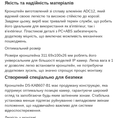
Якість та надійність матеріалів
Кронштейн виготовлений зі сплаву алюмінію ADC12, який
відомий своєю легкістю та високою стійкістю до корозії.
Завдяки цьому, виріб має тривалий термін служби, що робить
його ідеальним для використання як в'intérieur, так і
в'extérieur. Пластикові деталі з PC+ABS забезпечують
додаткову міцність, що виключає можливість механічних
пошкоджень.
Оптимальний розмір
Розміри кронштейна 311.69х100х26 мм роблять його
універсальним для більшості моделей IP камер. Легка вага в 1
кг дозволяє легко встановити кронштейн, не потребуючи
додаткових зусиль, що значно спрощує процес монтажу.
Створений спеціально для безпеки
Кронштейн DS-KAB607-B1 має продуману конструкцію, яка
підтримує оптимальну позицію камер, гарантуючи широкий
огляд та запобігаючи будь-яким затіненим зонам. Стабільна
установка менше підлягає руйнуванню і випадковим змінам
положення, що надзвичайно важливо для системи
відеоспостереження.
Легкість у монтажі