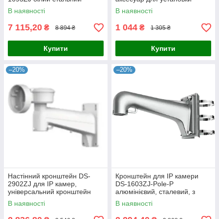
190x200x500 мм для систем
радарів на транспортні
В наявності
В наявності
позиціонування
засоби
7 115,20
1 044
₴
₴
8 894 ₴
1 305 ₴
Купити
Купити
–20%
–20%
Настінний кронштейн DS-
Кронштейн для IP камери
2902ZJ для IP камер,
DS-1603ZJ-Pole-P
універсальний кронштейн
алюмінієвий, сталевий, з
для охоронних систем, білий,
нержавійки, регульований,
В наявності
В наявності
нержавіюча сталь, 259 × 396
для внутрішніх та зовнішніх
× 119
умов,