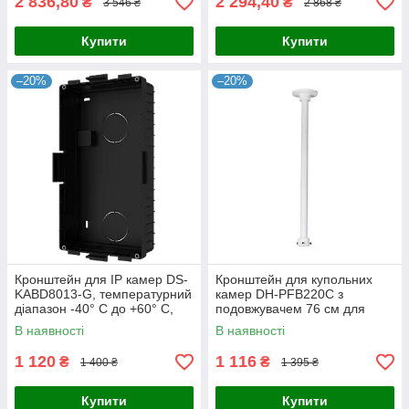
2 836,80
2 294,40
₴
₴
3 546 ₴
2 868 ₴
Купити
Купити
–20%
–20%
Кронштейн для IP камер DS-
Кронштейн для купольних
KABD8013-G, температурний
камер DH-PFB220C з
діапазон -40° C до +60° C,
подовжувачем 76 см для
розмір 264 x 152.9 x 62 мм,
відеоспостереження з
В наявності
В наявності
ідеальний для
надійним монтажем на стелі
до 2 кг для
1 120
1 116
₴
₴
1 400 ₴
1 395 ₴
Купити
Купити