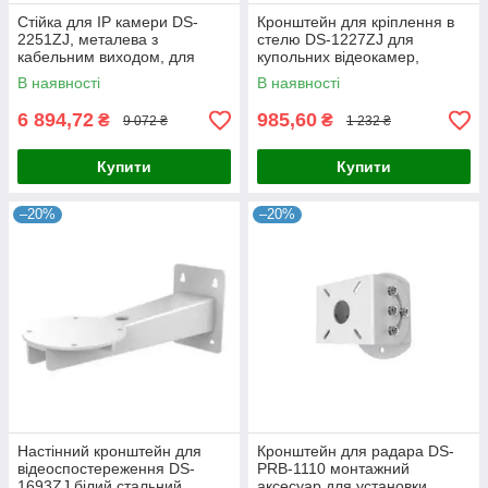
Стійка для IP камери DS-
Кронштейн для кріплення в
2251ZJ, металева з
стелю DS-1227ZJ для
кабельним виходом, для
купольних відеокамер,
вуличного та внутрішнього
приховане встановлення,
В наявності
В наявності
використання, макс.
сумісність з Hikvision,
навантаження 6 кг,
максимальне
6 894,72
985,60
₴
₴
9 072 ₴
1 232 ₴
Купити
Купити
–20%
–20%
Настінний кронштейн для
Кронштейн для радара DS-
відеоспостереження DS-
PRB-1110 монтажний
1693ZJ білий стальний
аксесуар для установки