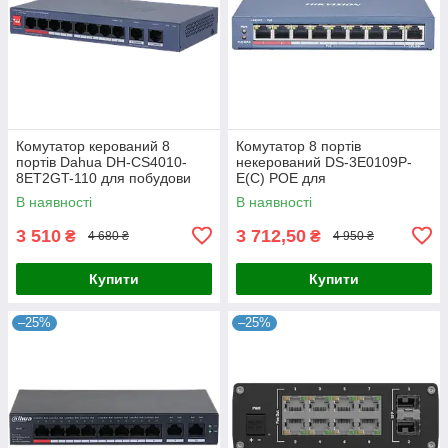
Комутатор керований 8
Комутатор 8 портів
портів Dahua DH-CS4010-
некерований DS-3E0109P-
8ET2GT-110 для побудови
E(C) POE для
мережі з PoE, 110 Вт,
відеоспостереження з
В наявності
В наявності
10/100/1000M, робоча
підтримкою PoE, 8x RJ45,
температура -10º -
бюджет 115 Вт, робоча
3 510
3 712,50
₴
₴
4 680 ₴
4 950 ₴
Купити
Купити
–25%
–25%