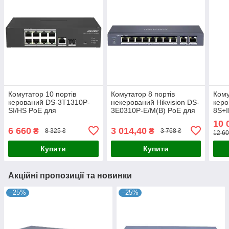
Комутатор 10 портів
Комутатор 8 портів
Кому
керований DS-3T1310P-
некерований Hikvision DS-
кер
SI/HS PoE для
3E0310P-E/M(B) PoE для
8S+I
відеоспостереження з
відеоспостереження, 8x
швид
10 
підтримкою PoE, RJ45,
RJ45 PoE, 2x RJ45 Gigabit,
робо
6 660
3 014,40
₴
₴
8 325 ₴
3 768 ₴
12 60
SFP, робоча температура
80Вт, 0º -
до +
-30º -
Купити
Купити
Акційні пропозиції та новинки
–25%
–25%