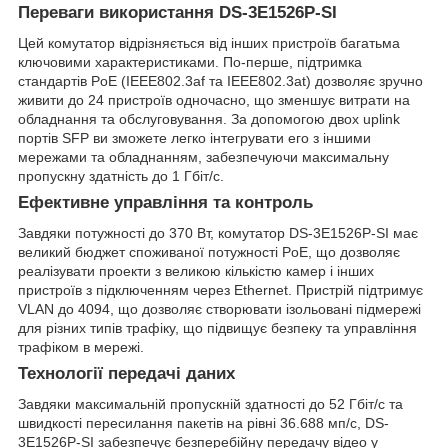
Переваги використання DS-3E1526P-SI
Цей комутатор відрізняється від інших пристроїв багатьма
ключовими характеристиками. По-перше, підтримка
стандартів PoE (IEEE802.3af та IEEE802.3at) дозволяє зручно
живити до 24 пристроїв одночасно, що зменшує витрати на
обладнання та обслуговування. За допомогою двох uplink
портів SFP ви зможете легко інтегрувати его з іншими
мережами та обладнанням, забезпечуючи максимальну
пропускну здатність до 1 Гбіт/с.
Ефективне управління та контроль
Завдяки потужності до 370 Вт, комутатор DS-3E1526P-SI має
великий бюджет споживаної потужності PoE, що дозволяє
реалізувати проекти з великою кількістю камер і інших
пристроїв з підключенням через Ethernet. Пристрій підтримує
VLAN до 4094, що дозволяє створювати ізольовані підмережі
для різних типів трафіку, що підвищує безпеку та управління
трафіком в мережі.
Технології передачі даних
Завдяки максимальній пропускній здатності до 52 Гбіт/с та
швидкості пересилання пакетів на рівні 36.688 мп/с, DS-
3E1526P-SI забезпечує безперебійну передачу відео у