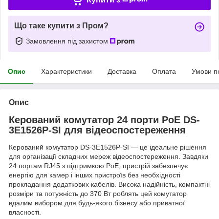
Що таке купити з Пром?
Замовлення під захистом
Опис
Характеристики
Доставка
Оплата
Умови п
Опис
Керований комутатор 24 порти PoE DS-
3E1526P-SI для відеоспостереження
Керований комутатор DS-3E1526P-SI — це ідеальне рішення
для організації складних мереж відеоспостереження. Завдяки
24 портам RJ45 з підтримкою PoE, пристрій забезпечує
енергію для камер і інших пристроїв без необхідності
прокладання додаткових кабелів. Висока надійність, компактні
розміри та потужність до 370 Вт роблять цей комутатор
вдалим вибором для будь-якого бізнесу або приватної
власності.