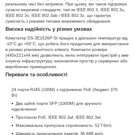
реальному часі без затримок. При цьому, він також підтримує
сучасні мережеві стандарти, такі як IEEE 802.3, IEEE 802.3u,
IEEE 802.3x, IEEE 802.3ab і IEEE 802.3z, що гарантує
сумісність з різними типами мережевого обладнання.
Висока надійність у різних умовах
Комутатор DS-3E1526P-SI працює в діапазоні температур від
-10°C до +55°C, що робить його придатним для використання
в умовах різноманітного клімату. Компактні розміри
(440x221x44 мм) дозволяють легко інтегрувати пристрій у вже
існуючу інфраструктуру, економлячи простір у серверних або
виробничих приміщеннях.
Переваги та особливості
24 порти RJ45 (100M) з підтримкою PoE (бюджет 370
Вт)
Два uplink порти SFP (1000M) для зручного
підключення
Протоколи PoE: IEEE 802.3af, IEEE 802.3at
Максимальна пропускна спроможність: 52 Гбіт/с
Швидкість пересилання пакетів: 36.688 мп/с