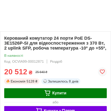
Керований комутатор 24 порти PoE DS-
3E1526P-SI для відеоспостереження з 370 Вт,
2 uplink SFP, робоча температура -10º до +55º,
В наявності
Код: OCVIA99-00012871
Роздріб
20 512
₴
25 640 ₴
Економія
5128 ₴
Залишилось
8 днів
Купити
або
Купити з