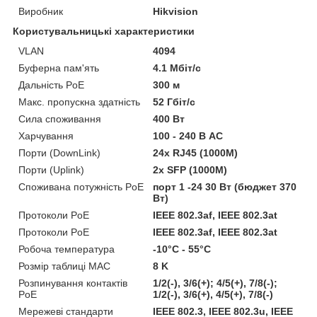
Виробник
Hikvision
Користувальницькі характеристики
VLAN
4094
Буферна пам'ять
4.1 Мбіт/с
Дальність PoE
300 м
Макс. пропускна здатність
52 Гбіт/с
Сила споживання
400 Вт
Харчування
100 - 240 В AC
Порти (DownLink)
24x RJ45 (1000M)
Порти (Uplink)
2x SFP (1000M)
Споживана потужність PoE
порт 1 -24 30 Вт (бюджет 370
Вт)
Протоколи PoE
IEEE 802.3af, IEEE 802.3at
Протоколи PoE
IEEE 802.3af, IEEE 802.3at
Робоча температура
-10°C - 55°C
Розмір таблиці MAC
8 K
Розпинування контактів
1/2(-), 3/6(+); 4/5(+), 7/8(-);
PoE
1/2(-), 3/6(+), 4/5(+), 7/8(-)
Мережеві стандарти
IEEE 802.3, IEEE 802.3u, IEEE