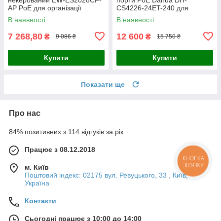
AP PoE для організації
CS4226-24ET-240 для
мережевої інфраструктури з
організації мережі та
В наявності
В наявності
віддаленим керуванням та
живлення IP-камер і
підтримкою
обладнання системи
7 268,80
12 600
₴
₴
9 086 ₴
15 750 ₴
Купити
Купити
Показати ще
Про нас
84% позитивних з 114 відгуків за рік
Працює з 08.12.2018
КНОПКА
ЗВ'ЯЗКУ
м. Київ
Поштовий індекс: 02175 вул. Ревуцького, 33 , Київ,
Україна
Контакти
Сьогодні працює з 10:00 до 14:00