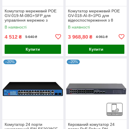
Комутатор мережевий POE
Комутатор мережевий POE
GV-019-M-08G+SFP для
GV-018-AI-8+1PG для
управління мережею з
відеоспостереження з 8
підтримкою PoE та оптичним
портами 10/100 Mbit та
В наявності
В наявності
підключенням
підтримкою живлення на
відстані 250
4 512
3 968,80
₴
₴
5 640 ₴
4 961 ₴
Купити
Купити
–20%
–20%
Комутатор 24 порти
Керований комутатор 24
некерований EW-ES2028CF-
порти PoE Dahua DH-