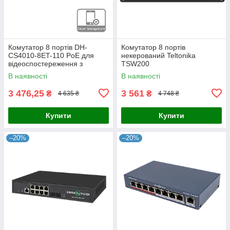
Комутатор 8 портів DH-
Комутатор 8 портів
CS4010-8ET-110 PoE для
некерований Teltonika
відеоспостереження з
TSW200
підтримкою IEEE802.3bt,
В наявності
В наявності
бюджетом 110 Вт, 2x uplink
1000M,
3 476,25
3 561
₴
₴
4 635 ₴
4 748 ₴
Купити
Купити
–20%
–20%