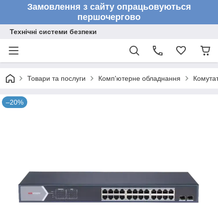
Замовлення з сайту опрацьовуються
першочергово
Технічні системи безпеки
Товари та послуги
Комп'ютерне обладнання
Комута
–20%