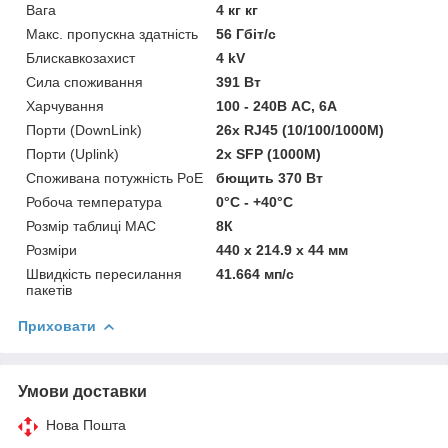
Вага
4 кг кг
Макс. пропускна здатність
56 Гбіт/с
Блискавкозахист
4 kV
Сила споживання
391 Вт
Харчування
100 - 240В AC, 6A
Порти (DownLink)
26x RJ45 (10/100/1000M)
Порти (Uplink)
2x SFP (1000M)
Споживана потужність PoE
бющить 370 Вт
Робоча температура
0°C - +40°C
Розмір таблиці MAC
8К
Розміри
440 x 214.9 x 44 мм
Швидкість пересилання
41.664 мп/с
пакетів
Приховати
Умови доставки
Нова Пошта