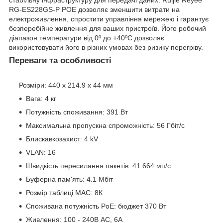
RG-ES228GS-P POE дозволяє зменшити витрати на
електроживлення, спростити управління мережею і гарантує
безперебійне живлення для ваших пристроїв. Його робочий
діапазон температури від 0º до +40ºC дозволяє
використовувати його в різних умовах без ризику перегріву.
Переваги та особливості
Розміри: 440 х 214.9 х 44 мм
Вага: 4 кг
Потужність споживання: 391 Вт
Максимальна пропускна спроможність: 56 Гбіт/с
Блискавкозахист: 4 kV
VLAN: 16
Швидкість пересилання пакетів: 41.664 мп/с
Буферна пам'ять: 4.1 Мбіт
Розмір таблиці MAC: 8К
Споживана потужність PoE: бюджет 370 Вт
Живлення: 100 - 240В AC, 6A