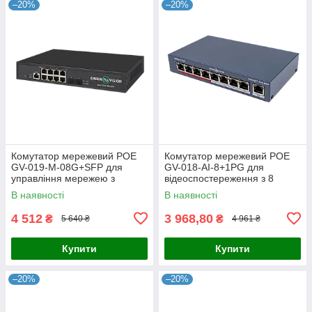
–20%
–20%
Комутатор мережевий POE
Комутатор мережевий POE
GV-019-M-08G+SFP для
GV-018-AI-8+1PG для
управління мережею з
відеоспостереження з 8
підтримкою PoE та оптичним
портами 10/100 Mbit та
В наявності
В наявності
підключенням
підтримкою живлення на
відстані 250
4 512
3 968,80
₴
₴
5 640 ₴
4 961 ₴
Купити
Купити
–20%
–20%