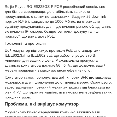
Ruijie Reyee RG-ES228GS-P POE розроблений спеціально
для бізнес-середовища, де стабільність та висока
продуктивність є критично важливими. Завдяки 26 downlink
портам RJ45 із швидкістю до 1000 Мбіт/с, ви отримаєте
відмінну продуктивність для підключення різного обладнання,
включаючи IP-камери, бездротові точки доступу та інші
пристрої, що вимагають PoE.
Технології та протоколи
Цей комутатор підтримує протокол PoE за стандартами
IEEE802.3af та IEEE802.3at, що забезпечує до 370 Вт
живлення для ваших рішень. Максимальна пропускна
здатність комутатора досягає 56 Гбіт/с, що дозволяє вашій
мережі працювати з максимальною ефективністю.
Комутатор також пропонує два uplink порти SFP, що відкриває
можливості для підключення до оптичних мереж. Окрім цього,
варто відзначити потужний механізм захисту від блискавки на
рівні 4 kV, що гарантує надійність в умовах непередбачуваних
погодних умов.
Проблеми, які вирішує комутатор
У сучасному бізнес-середовищі критично важливо мати
стабільну інфраструктуру для передачі даних. Ruijie Reyee