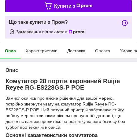
Купити з
Що таке купити з Пром?
Замовлення під захистом
Опис
Характеристики
Доставка
Оплата
Умови п
Опис
Комутатор 28 портів керований Ruijie
Reyee RG-ES228GS-P POE
Замислюючись про якісне рішення для вашої мережі,
потрібно звернути увагу на комутатор Ruijie Reyee RG-
ES228GS-P POE. Цей потужний пристрій забезпечує стійку
роботу мережі з високим рівнем пропускної здатності, що
дозволяє вам зосередитись на розвитку вашого бізнесу без
турбот про технічні нюанси.
Основні характеристики комутатора