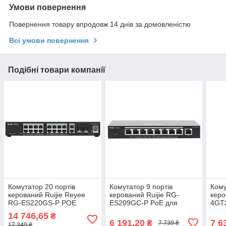
Умови повернення
Повернення товару впродовж 14 днів за домовленістю
Всі умови повернення
Подібні товари компанії
Комутатор 20 портів
Комутатор 9 портів
Кому
керований Ruijie Reyee
керований Ruijie RG-
керо
RG-ES220GS-P POE
ES209GC-P PoE для
4GT
побудови мережі з
лока
14 746,65
₴
підтримкою PoE, VLAN та
підт
6 191,20
7 6
₴
7 739 ₴
17 349 ₴