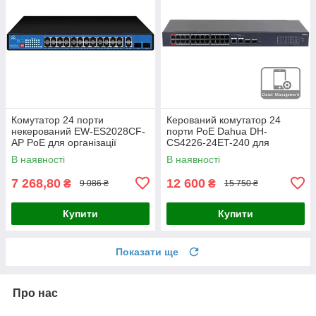
Комутатор 24 порти
Керований комутатор 24
некерований EW-ES2028CF-
порти PoE Dahua DH-
AP PoE для організації
CS4226-24ET-240 для
мережевої інфраструктури з
організації мережі та
В наявності
В наявності
віддаленим керуванням та
живлення IP-камер і
підтримкою
обладнання системи
7 268,80
12 600
₴
₴
9 086 ₴
15 750 ₴
Купити
Купити
Показати ще
Про нас