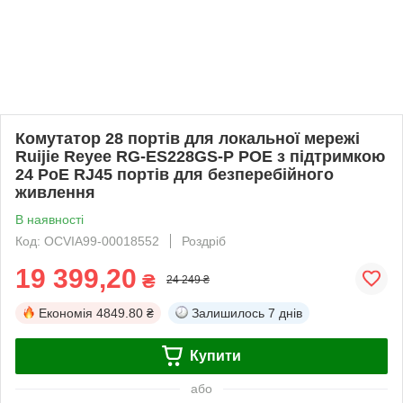
Комутатор 28 портів для локальної мережі
Ruijie Reyee RG-ES228GS-P POE з підтримкою
24 PoE RJ45 портів для безперебійного
живлення
В наявності
Код: OCVIA99-00018552
Роздріб
19 399,20
₴
24 249 ₴
Економія
4849.80 ₴
Залишилось
7 днів
Купити
або