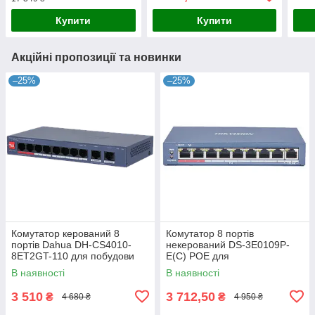
управління потоком
темп
-40°
Купити
Купити
Акційні пропозиції та новинки
–25%
–25%
Комутатор керований 8
Комутатор 8 портів
портів Dahua DH-CS4010-
некерований DS-3E0109P-
8ET2GT-110 для побудови
E(C) POE для
мережі з PoE, 110 Вт,
відеоспостереження з
В наявності
В наявності
10/100/1000M, робоча
підтримкою PoE, 8x RJ45,
температура -10º -
бюджет 115 Вт, робоча
3 510
3 712,50
₴
₴
4 680 ₴
4 950 ₴