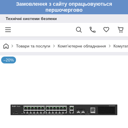
Замовлення з сайту опрацьовуються
першочергово
Технічні системи безпеки
Товари та послуги
Комп'ютерне обладнання
Комута
–20%