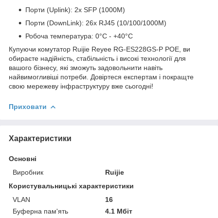
Порти (Uplink): 2x SFP (1000M)
Порти (DownLink): 26x RJ45 (10/100/1000M)
Робоча температура: 0°C - +40°C
Купуючи комутатор Ruijie Reyee RG-ES228GS-P POE, ви
обираєте надійність, стабільність і високі технології для
вашого бізнесу, які зможуть задовольнити навіть
найвимогливіші потреби. Довіртеся експертам і покращте
свою мережеву інфраструктуру вже сьогодні!
Приховати
Характеристики
Основні
Виробник
Ruijie
Користувальницькі характеристики
VLAN
16
Буферна пам'ять
4.1 Мбіт