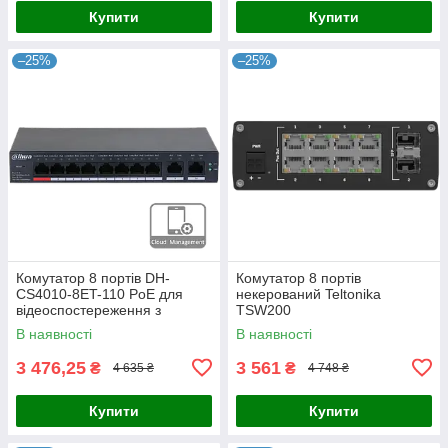
Купити
Купити
–25%
–25%
Комутатор 8 портів DH-
Комутатор 8 портів
CS4010-8ET-110 PoE для
некерований Teltonika
відеоспостереження з
TSW200
підтримкою IEEE802.3bt,
В наявності
В наявності
бюджетом 110 Вт, 2x uplink
1000M,
3 476,25
3 561
₴
₴
4 635 ₴
4 748 ₴
Купити
Купити