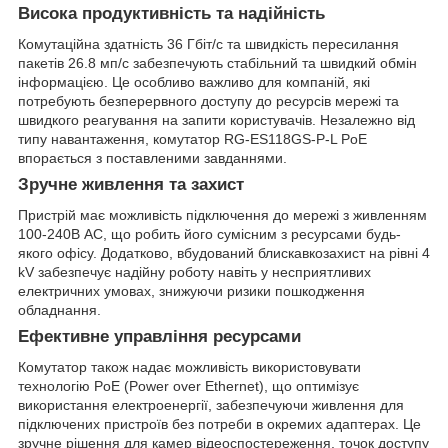
Висока продуктивність та надійність
Комутаційна здатність 36 Гбіт/с та швидкість пересилання
пакетів 26.8 мп/с забезпечують стабільний та швидкий обмін
інформацією. Це особливо важливо для компаній, які
потребують безперервного доступу до ресурсів мережі та
швидкого реагування на запити користувачів. Незалежно від
типу навантаження, комутатор RG-ES118GS-P-L PoE
впорається з поставленими завданнями.
Зручне живлення та захист
Пристрій має можливість підключення до мережі з живленням
100-240В AC, що робить його сумісним з ресурсами будь-
якого офісу. Додатково, вбудований блискавкозахист на рівні 4
kV забезпечує надійну роботу навіть у несприятливих
електричних умовах, знижуючи ризики пошкодження
обладнання.
Ефективне управління ресурсами
Комутатор також надає можливість використовувати
технологію PoE (Power over Ethernet), що оптимізує
використання електроенергії, забезпечуючи живлення для
підключених пристроїв без потреби в окремих адаптерах. Це
зручне рішення для камер відеоспостереження, точок доступу