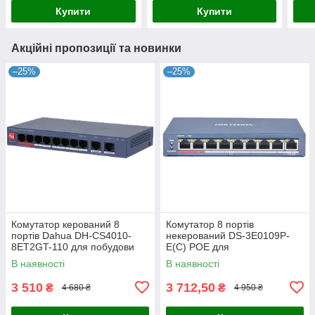
5.6
Купити
Купити
Акційні пропозиції та новинки
–25%
–25%
Комутатор керований 8
Комутатор 8 портів
портів Dahua DH-CS4010-
некерований DS-3E0109P-
8ET2GT-110 для побудови
E(C) POE для
мережі з PoE, 110 Вт,
відеоспостереження з
В наявності
В наявності
10/100/1000M, робоча
підтримкою PoE, 8x RJ45,
температура -10º -
бюджет 115 Вт, робоча
3 510
3 712,50
₴
₴
4 680 ₴
4 950 ₴