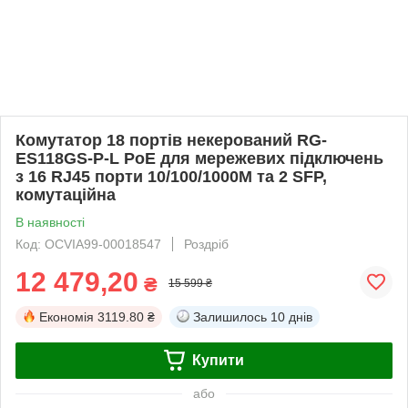
Комутатор 18 портів некерований RG-
ES118GS-P-L PoE для мережевих підключень
з 16 RJ45 порти 10/100/1000M та 2 SFP,
комутаційна
В наявності
Код: OCVIA99-00018547
Роздріб
12 479,20
₴
15 599 ₴
Економія
3119.80 ₴
Залишилось
10 днів
Купити
або