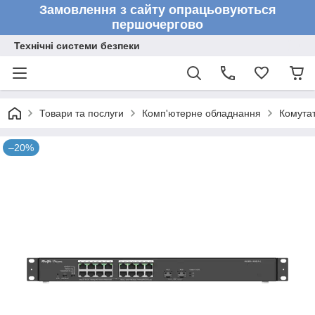
Замовлення з сайту опрацьовуються
першочергово
Технічні системи безпеки
Товари та послуги
Комп'ютерне обладнання
Комута
–20%