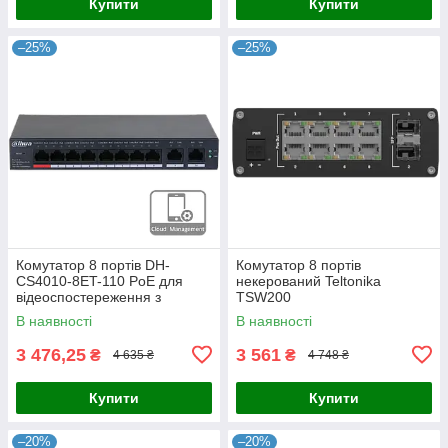
Купити
Купити
–25%
–25%
Комутатор 8 портів DH-
Комутатор 8 портів
CS4010-8ET-110 PoE для
некерований Teltonika
відеоспостереження з
TSW200
підтримкою IEEE802.3bt,
В наявності
В наявності
бюджетом 110 Вт, 2x uplink
1000M,
3 476,25
3 561
₴
₴
4 635 ₴
4 748 ₴
Купити
Купити
–20%
–20%