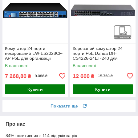
Комутатор 24 порти
Керований комутатор 24
некерований EW-ES2028CF-
порти PoE Dahua DH-
AP PoE для організації
CS4226-24ET-240 для
мережевої інфраструктури з
організації мережі та
В наявності
В наявності
віддаленим керуванням та
живлення IP-камер і
підтримкою
обладнання системи
7 268,80
12 600
₴
₴
9 086 ₴
15 750 ₴
Купити
Купити
Показати ще
Про нас
84% позитивних з 114 відгуків за рік