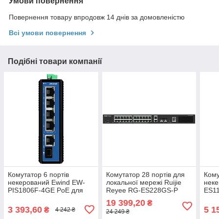
Умови повернення
Повернення товару впродовж 14 днів за домовленістю
Всі умови повернення
Подібні товари компанії
Комутатор 6 портів
Комутатор 28 портів для
Кому
некерований Ewind EW-
локальної мережі Ruijie
неке
PIS1806F-4GE PoE для
Reyee RG-ES228GS-P
ES1
мережевого обладнання з
POE з підтримкою 24 PoE
та о
19 399,20
₴
підтримкою PoE, 4x RJ45,
RJ45 портів для
10/1
3 393,60
5 1
₴
4 242 ₴
24 249 ₴
SFP, робоча
безперебійного живлення
10/1