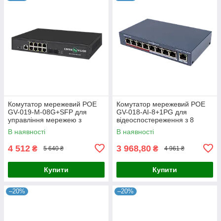
Комутатор мережевий POE
Комутатор мережевий POE
GV-019-M-08G+SFP для
GV-018-AI-8+1PG для
управління мережею з
відеоспостереження з 8
підтримкою PoE та оптичним
портами 10/100 Mbit та
В наявності
В наявності
підключенням
підтримкою живлення на
відстані 250
4 512
3 968,80
₴
₴
5 640 ₴
4 961 ₴
Купити
Купити
–20%
–20%