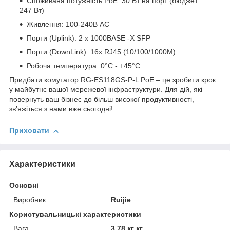
Споживана потужність PoE: 30 Вт на порт (бюджет
247 Вт)
Живлення: 100-240В AC
Порти (Uplink): 2 x 1000BASE -X SFP
Порти (DownLink): 16x RJ45 (10/100/1000M)
Робоча температура: 0°C - +45°C
Придбати комутатор RG-ES118GS-P-L PoE – це зробити крок
у майбутнє вашої мережевої інфраструктури. Для дій, які
повернуть ваш бізнес до більш високої продуктивності,
зв’яжіться з нами вже сьогодні!
Приховати
Характеристики
Основні
Виробник
Ruijie
Користувальницькі характеристики
Вага
3.78 кг кг