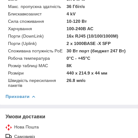
Макс. пропускна здатність
36 Гбіт/с
Блискавкозахист
4 kV
Сила споживання
10-120 Вт
Харчування
100-240В AC
Порти (DownLink)
16x RJ45 (10/100/1000M)
Порти (Uplink)
2 x 1000BASE -X SFP
Споживана потужність PoE
30 Вт порт (бюджет 247 Вт)
Робоча температура
0°C - +45°C
Розмір таблиці MAC
8К
Розміри
440 x 214.9 x 44 мм
Швидкість пересилання
26.8 мп/с
пакетів
Приховати
Умови доставки
Нова Пошта
Самовивіз