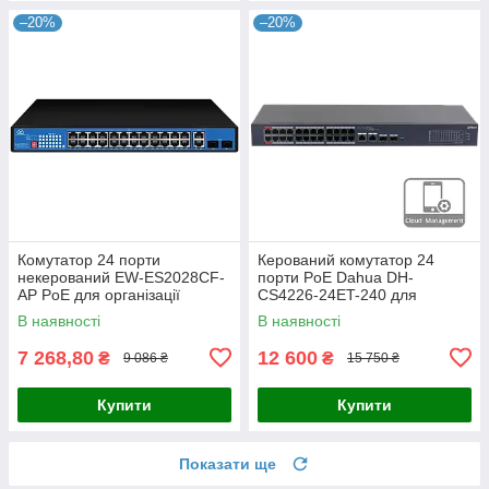
–20%
–20%
Комутатор 24 порти
Керований комутатор 24
некерований EW-ES2028CF-
порти PoE Dahua DH-
AP PoE для організації
CS4226-24ET-240 для
мережевої інфраструктури з
організації мережі та
В наявності
В наявності
віддаленим керуванням та
живлення IP-камер і
підтримкою
обладнання системи
7 268,80
12 600
₴
₴
9 086 ₴
15 750 ₴
Купити
Купити
Показати ще