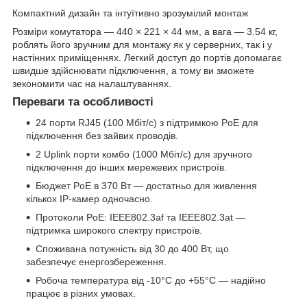
Компактний дизайн та інтуїтивно зрозумілий монтаж
Розміри комутатора — 440 × 221 × 44 мм, а вага — 3.54 кг,
роблять його зручним для монтажу як у серверних, так і у
настінних приміщеннях. Легкий доступ до портів допомагає
швидше здійснювати підключення, а тому ви зможете
зекономити час на налаштуваннях.
Переваги та особливості
24 порти RJ45 (100 Мбіт/с) з підтримкою PoE для
підключення без зайвих проводів.
2 Uplink порти комбо (1000 Мбіт/с) для зручного
підключення до інших мережевих пристроїв.
Бюджет PoE в 370 Вт — достатньо для живлення
кількох IP-камер одночасно.
Протоколи PoE: IEEE802.3af та IEEE802.3at —
підтримка широкого спектру пристроїв.
Споживана потужність від 30 до 400 Вт, що
забезпечує енергозбереження.
Робоча температура від -10°C до +55°C — надійно
працює в різних умовах.