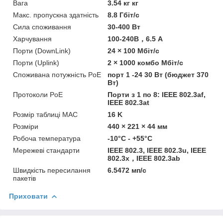
Вага
3.54 кг кг
Макс. пропускна здатність
8.8 Гбіт/с
Сила споживання
30-400 Вт
Харчування
100-240В，6.5 A
Порти (DownLink)
24 × 100 Мбіт/с
Порти (Uplink)
2 × 1000 комбо Мбіт/с
Споживана потужність PoE
порт 1 -24 30 Вт (бюджет 370
Вт)
Протоколи PoE
Порти з 1 по 8: IEEE 802.3af,
IEEE 802.3at
Розмір таблиці MAC
16 K
Розміри
440 × 221 × 44 мм
Робоча температура
-10°C - +55°C
Мережеві стандарти
IEEE 802.3, IEEE 802.3u, IEEE
802.3x，IEEE 802.3ab
Швидкість пересилання
6.5472 мп/с
пакетів
Приховати