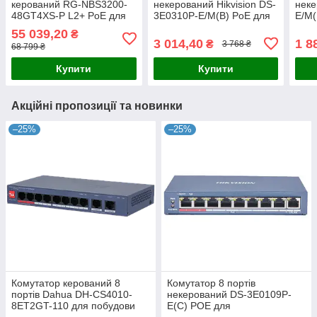
керований RG-NBS3200-
некерований Hikvision DS-
неке
48GT4XS-P L2+ PoE для
3E0310P-E/M(B) PoE для
E/M(
забезпечення мережевого
відеоспостереження, 8x
підк
55 039,20
₴
підключення з підтримкою
RJ45 PoE, 2x RJ45 Gigabit,
іншо
3 014,40
1 8
₴
3 768 ₴
68 799 ₴
PoE до 370 Вт
80Вт, 0º -
підт
35 В
Купити
Купити
Акційні пропозиції та новинки
–25%
–25%
Комутатор керований 8
Комутатор 8 портів
портів Dahua DH-CS4010-
некерований DS-3E0109P-
8ET2GT-110 для побудови
E(C) POE для
мережі з PoE, 110 Вт,
відеоспостереження з