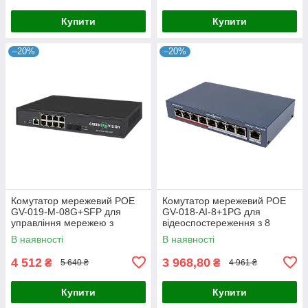
Купити
Купити
–20%
–20%
Комутатор мережевий POE
Комутатор мережевий POE
GV-019-M-08G+SFP для
GV-018-AI-8+1PG для
управління мережею з
відеоспостереження з 8
підтримкою PoE та оптичним
портами 10/100 Mbit та
В наявності
В наявності
підключенням
підтримкою живлення на
відстані 250
4 512
3 968,80
₴
₴
5 640 ₴
4 961 ₴
Купити
Купити