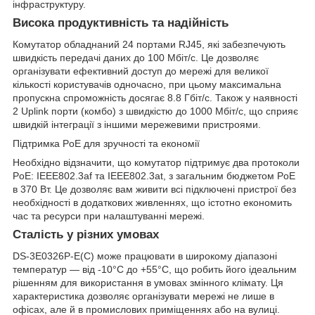
інфраструктуру.
Висока продуктивність та надійність
Комутатор обладнаний 24 портами RJ45, які забезпечують
швидкість передачі даних до 100 Мбіт/с. Це дозволяє
організувати ефективний доступ до мережі для великої
кількості користувачів одночасно, при цьому максимальна
пропускна спроможність досягає 8.8 Гбіт/с. Також у наявності
2 Uplink порти (комбо) з швидкістю до 1000 Мбіт/с, що сприяє
швидкій інтеграції з іншими мережевими пристроями.
Підтримка PoE для зручності та економії
Необхідно відзначити, що комутатор підтримує два протоколи
PoE: IEEE802.3af та IEEE802.3at, з загальним бюджетом PoE
в 370 Вт. Це дозволяє вам живити всі підключені пристрої без
необхідності в додаткових живленнях, що істотно економить
час та ресурси при налаштуванні мережі.
Сталість у різних умовах
DS-3E0326P-E(C) може працювати в широкому діапазоні
температур — від -10°C до +55°C, що робить його ідеальним
рішенням для використання в умовах змінного клімату. Ця
характеристика дозволяє організувати мережі не лише в
офісах, але й в промислових приміщеннях або на вулиці.