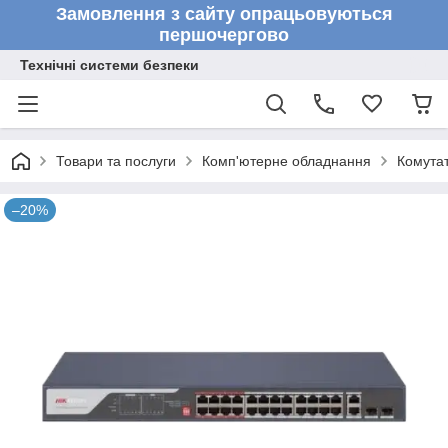
Замовлення з сайту опрацьовуються
першочергово
Технічні системи безпеки
Товари та послуги
Комп'ютерне обладнання
Комута
–20%