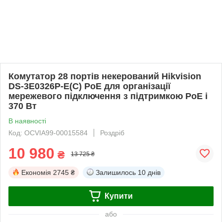
Комутатор 28 портів некерований Hikvision
DS-3E0326P-E(C) PoE для організації
мережевого підключення з підтримкою PoE і
370 Вт
В наявності
Код: OCVIA99-00015584
Роздріб
10 980
₴
13 725 ₴
Економія
2745 ₴
Залишилось
10 днів
Купити
або