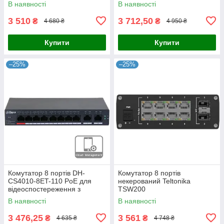
В наявності
В наявності
10/100/1000M, робоча
підтримкою PoE, 8x RJ45,
температура -10º -
бюджет 115 Вт, робоча
3 510
3 712,50
₴
₴
4 680 ₴
4 950 ₴
Купити
Купити
–25%
–25%
Комутатор 8 портів DH-
Комутатор 8 портів
CS4010-8ET-110 PoE для
некерований Teltonika
відеоспостереження з
TSW200
підтримкою IEEE802.3bt,
В наявності
В наявності
бюджетом 110 Вт, 2x uplink
1000M,
3 476,25
3 561
₴
₴
4 635 ₴
4 748 ₴