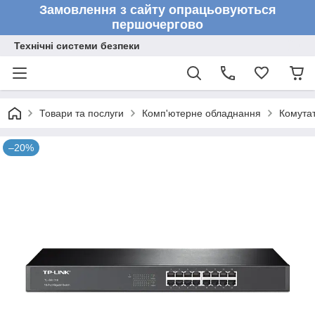
Замовлення з сайту опрацьовуються
першочергово
Технічні системи безпеки
Товари та послуги
Комп'ютерне обладнання
Комута
–20%