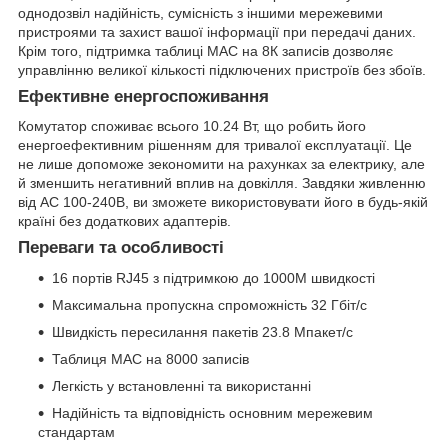
однодозвіл надійність, сумісність з іншими мережевими
пристроями та захист вашої інформації при передачі даних.
Крім того, підтримка таблиці MAC на 8К записів дозволяє
управлінню великої кількості підключених пристроїв без збоїв.
Ефективне енергоспоживання
Комутатор споживає всього 10.24 Вт, що робить його
енергоефективним рішенням для тривалої експлуатації. Це
не лише допоможе зекономити на рахунках за електрику, але
й зменшить негативний вплив на довкілля. Завдяки живленню
від AC 100-240В, ви зможете використовувати його в будь-якій
країні без додаткових адаптерів.
Переваги та особливості
16 портів RJ45 з підтримкою до 1000M швидкості
Максимальна пропускна спроможність 32 Гбіт/с
Швидкість пересилання пакетів 23.8 Мпакет/с
Таблиця MAC на 8000 записів
Легкість у встановленні та використанні
Надійність та відповідність основним мережевим
стандартам