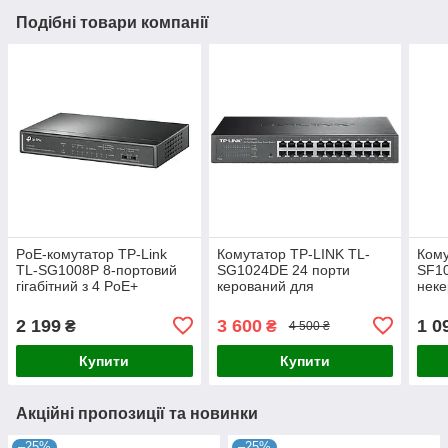
Подібні товари компанії
PoE-комутатор TP-Link
Комутатор TP-LINK TL-
Кому
TL-SG1008P 8-портовий
SG1024DE 24 порти
SF10
гігабітний з 4 PoE+
керований для
нек
портами некерований
стабільного мережевого
з'єднання з комутаційною
2 199
3 600
1 0
₴
₴
4 500 ₴
здатністю 48 Гбіт/с
Купити
Купити
Акційні пропозиції та новинки
–25%
–25%