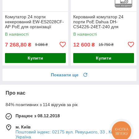
Комутатор 24 порти
Керований комутатор 24
некерований EW-ES2028CF-
порти PoE Dahua DH-
AP PoE для організації
CS4226-24ET-240 для
мережевої інфраструктури з
організації мережі та
В наявності
В наявності
віддаленим керуванням та
живлення IP-камер і
підтримкою
обладнання системи
7 268,80
12 600
₴
₴
9 086 ₴
15 750 ₴
Купити
Купити
Показати ще
Про нас
84% позитивних з 114 відгуків за рік
Працює з 08.12.2018
м. Київ
КНОПКА
Поштовий індекс: 02175 вул. Ревуцького, 33 , Київ,
ЗВ'ЯЗКУ
Україна