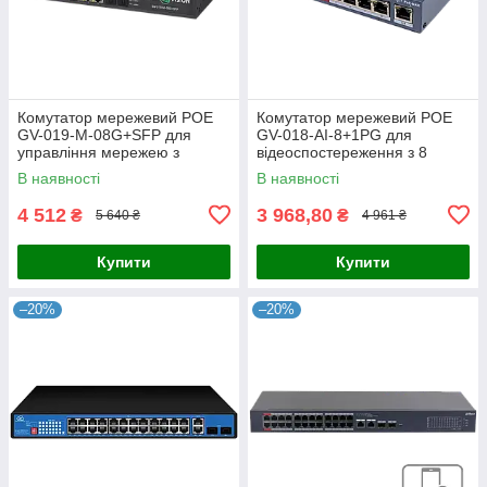
Комутатор мережевий POE
Комутатор мережевий POE
GV-019-M-08G+SFP для
GV-018-AI-8+1PG для
управління мережею з
відеоспостереження з 8
підтримкою PoE та оптичним
портами 10/100 Mbit та
В наявності
В наявності
підключенням
підтримкою живлення на
відстані 250
4 512
3 968,80
₴
₴
5 640 ₴
4 961 ₴
Купити
Купити
–20%
–20%