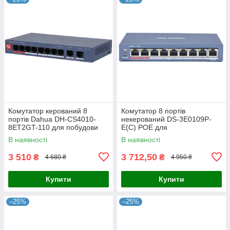
Комутатор керований 8
Комутатор 8 портів
портів Dahua DH-CS4010-
некерований DS-3E0109P-
8ET2GT-110 для побудови
E(C) POE для
мережі з PoE, 110 Вт,
відеоспостереження з
В наявності
В наявності
10/100/1000M, робоча
підтримкою PoE, 8x RJ45,
температура -10º -
бюджет 115 Вт, робоча
3 510
3 712,50
₴
₴
4 680 ₴
4 950 ₴
Купити
Купити
–25%
–25%