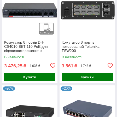
Комутатор 8 портів DH-
Комутатор 8 портів
CS4010-8ET-110 PoE для
некерований Teltonika
відеоспостереження з
TSW200
підтримкою IEEE802.3bt,
В наявності
В наявності
бюджетом 110 Вт, 2x uplink
1000M,
3 476,25
3 561
₴
₴
4 635 ₴
4 748 ₴
Купити
Купити
–20%
–20%