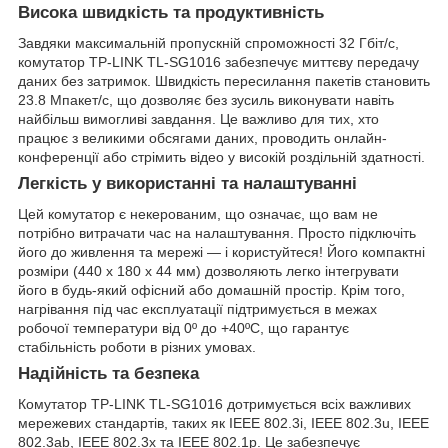
Висока швидкість та продуктивність
Завдяки максимальній пропускній спроможності 32 Гбіт/с,
комутатор TP-LINK TL-SG1016 забезпечує миттєву передачу
даних без затримок. Швидкість пересилання пакетів становить
23.8 Мпакет/с, що дозволяє без зусиль виконувати навіть
найбільш вимогливі завдання. Це важливо для тих, хто
працює з великими обсягами даних, проводить онлайн-
конференції або стрімить відео у високій роздільній здатності.
Легкість у використанні та налаштуванні
Цей комутатор є некерованим, що означає, що вам не
потрібно витрачати час на налаштування. Просто підключіть
його до живлення та мережі — і користуйтеся! Його компактні
розміри (440 х 180 х 44 мм) дозволяють легко інтегрувати
його в будь-який офісний або домашній простір. Крім того,
нагрівання під час експлуатації підтримується в межах
робочої температури від 0º до +40ºC, що гарантує
стабільність роботи в різних умовах.
Надійність та безпека
Комутатор TP-LINK TL-SG1016 дотримується всіх важливих
мережевих стандартів, таких як IEEE 802.3i, IEEE 802.3u, IEEE
802.3ab, IEEE 802.3x та IEEE 802.1p. Це забезпечує