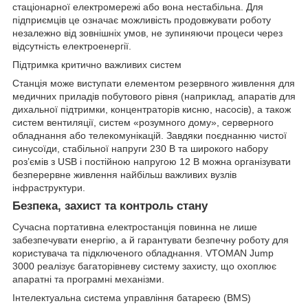
стаціонарної електромережі або вона нестабільна. Для
підприємців це означає можливість продовжувати роботу
незалежно від зовнішніх умов, не зупиняючи процеси через
відсутність електроенергії.
Підтримка критично важливих систем
Станція може виступати елементом резервного живлення для
медичних приладів побутового рівня (наприклад, апаратів для
дихальної підтримки, концентраторів кисню, насосів), а також
систем вентиляції, систем «розумного дому», серверного
обладнання або телекомунікацій. Завдяки поєднанню чистої
синусоїди, стабільної напруги 230 В та широкого набору
роз’ємів з USB і постійною напругою 12 В можна організувати
безперервне живлення найбільш важливих вузлів
інфраструктури.
Безпека, захист та контроль стану
Сучасна портативна електростанція повинна не лише
забезпечувати енергію, а й гарантувати безпечну роботу для
користувача та підключеного обладнання. VTOMAN Jump
3000 реалізує багаторівневу систему захисту, що охоплює
апаратні та програмні механізми.
Інтелектуальна система управління батареєю (BMS)