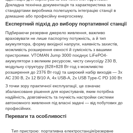
Докладна технічна документація та характеристика за
стандартами виробника полегшують інтеграцію станції в
домашню або професійну енергосхему.
Експертний підхід до вибору портативної станції
Підбираючи резервне джерело живлення, важливо
враховувати не лише паспортну потужність, а й тип
акумулятора, форму вихідної напруги, наявність захистів,
можливість розширення ємності й сумісність з вашими
пристроями. VTOMAN Jump 3000 поєднує LiFePO4-
акумулятори з великим ресурсом, чисту синусоїду 230 В,
модульну структуру (828+828 Вт·год з можливістю
розширення до 2376 Вт·год) та широкий набір виходів — 3x
AC 230 В, 2x 12 В/10 А, 4x USB-A, 2x USB Type-C PD 100 Вт.
З точки зору практичної експлуатації, це означає
збалансоване рішення для користувачів, яким потрібна
надійність, довговічність та гнучкість настройки системи
автономного живлення під власні задачі — від побутових до
професійних.
Переваги та особливості
Тип пристрою: портативна електростанція/резервне