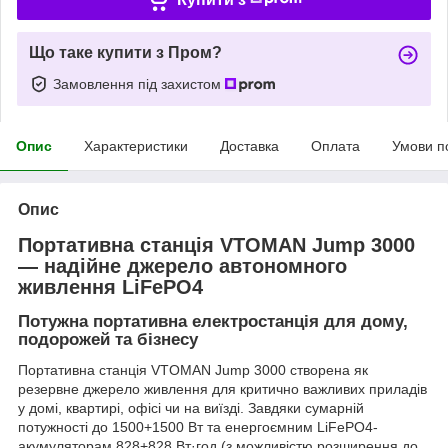
Що таке купити з Пром?
Замовлення під захистом
Опис
Характеристики
Доставка
Оплата
Умови п
Опис
Портативна станція VTOMAN Jump 3000
— надійне джерело автономного
живлення LiFePO4
Потужна портативна електростанція для дому,
подорожей та бізнесу
Портативна станція VTOMAN Jump 3000 створена як
резервне джерело живлення для критично важливих приладів
у домі, квартирі, офісі чи на виїзді. Завдяки сумарній
потужності до 1500+1500 Вт та енергоємним LiFePO4-
акумуляторам 828+828 Вт·год (з можливістю розширення до