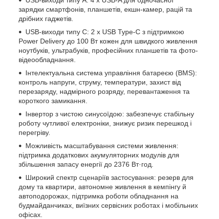
USB-виходи типу A: 4 x USB-A для одночасної
зарядки смартфонів, планшетів, екшн-камер, рацій та
дрібних гаджетів.
USB-виходи типу C: 2 x USB Type-C з підтримкою
Power Delivery до 100 Вт кожен для швидкого живлення
ноутбуків, ультрабуків, професійних планшетів та фото-
відеообладнання.
Інтелектуальна система управління батареєю (BMS):
контроль напруги, струму, температури, захист від
перезаряду, надмірного розряду, перевантаження та
короткого замикання.
Інвертор з чистою синусоїдою: забезпечує стабільну
роботу чутливої електроніки, знижує ризик перешкод і
перегріву.
Можливість масштабування системи живлення:
підтримка додаткових акумуляторних модулів для
збільшення запасу енергії до 2376 Вт·год.
Широкий спектр сценаріїв застосування: резерв для
дому та квартири, автономне живлення в кемпінгу й
автоподорожах, підтримка роботи обладнання на
будмайданчиках, виїзних сервісних роботах і мобільних
офісах.