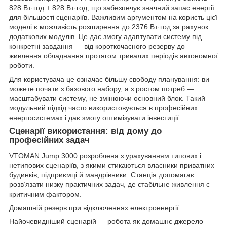
828 Вт·год + 828 Вт·год, що забезпечує значний запас енергії
для більшості сценаріїв. Важливим аргументом на користь цієї
моделі є можливість розширення до 2376 Вт·год за рахунок
додаткових модулів. Це дає змогу адаптувати систему під
конкретні завдання — від короткочасного резерву до
живлення обладнання протягом тривалих періодів автономної
роботи.
Для користувача це означає більшу свободу планування: ви
можете почати з базового набору, а з ростом потреб —
масштабувати систему, не змінюючи основний блок. Такий
модульний підхід часто використовується в професійних
енергосистемах і дає змогу оптимізувати інвестиції.
Сценарії використання: від дому до
професійних задач
VTOMAN Jump 3000 розроблена з урахуванням типових і
нетипових сценаріїв, з якими стикаються власники приватних
будинків, підприємці й мандрівники. Станція допомагає
розв’язати низку практичних задач, де стабільне живлення є
критичним фактором.
Домашній резерв при відключеннях електроенергії
Найочевидніший сценарій — робота як домашнє джерело