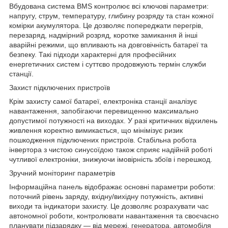
Вбудована система BMS контролює всі ключові параметри:
напругу, струм, температуру, глибину розряду та стан кожної
комірки акумулятора. Це дозволяє попереджати перегрів,
перезаряд, надмірний розряд, коротке замикання й інші
аварійні режими, що впливають на довговічність батареї та
безпеку. Такі підходи характерні для професійних
енергетичних систем і суттєво продовжують термін служби
станції.
Захист підключених пристроїв
Крім захисту самої батареї, електроніка станції аналізує
навантаження, запобігаючи перевищенню максимально
допустимої потужності на виходах. У разі критичних відхилень
живлення коректно вимикається, що мінімізує ризик
пошкодження підключених пристроїв. Стабільна робота
інвертора з чистою синусоїдою також сприяє надійній роботі
чутливої електроніки, знижуючи імовірність збоїв і перешкод.
Зручний моніторинг параметрів
Інформаційна панель відображає основні параметри роботи:
поточний рівень заряду, вхідну/вихідну потужність, активні
виходи та індикатори захисту. Це дозволяє розрахувати час
автономної роботи, контролювати навантаження та своєчасно
планувати підзарядку — від мережі, генератора, автомобіля