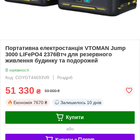
Портативна електростанція VTOMAN Jump
3000 LiFePO4 2376Втч для резервного
живлення будинку та подорожей
В наявності
Код: COYGT44693VR
Роздріб
51 330
₴
59 000 ₴
Економія
7670 ₴
Залишилось
10 днів
Купити
або
Купити з