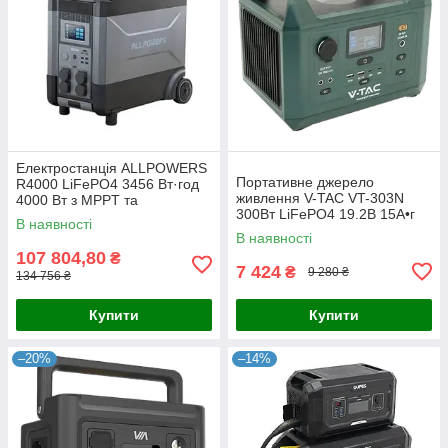
Електростанція ALLPOWERS
Портативне джерело
R4000 LiFePO4 3456 Вт·год
живлення V-TAC VT-303N
4000 Вт з MPPT та
300Вт LiFePO4 19.2В 15А•г
керуванням через додаток
В наявності
для автономного живлення
В наявності
будинку та
107 804,80
₴
7 424
₴
9 280 ₴
134 756 ₴
Купити
Купити
–20%
–14%