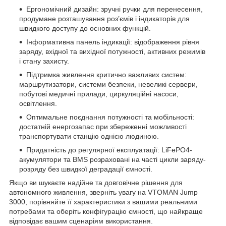
Ергономічний дизайн: зручні ручки для перенесення,
продумане розташування роз’ємів і індикаторів для
швидкого доступу до основних функцій.
Інформативна панель індикації: відображення рівня
заряду, вхідної та вихідної потужності, активних режимів
і стану захисту.
Підтримка живлення критично важливих систем:
маршрутизатори, системи безпеки, невеликі сервери,
побутові медичні прилади, циркуляційні насоси,
освітлення.
Оптимальне поєднання потужності та мобільності:
достатній енергозапас при збереженні можливості
транспортувати станцію однією людиною.
Придатність до регулярної експлуатації: LiFePO4-
акумулятори та BMS розраховані на часті цикли заряду-
розряду без швидкої деградації ємності.
Якщо ви шукаєте надійне та довговічне рішення для
автономного живлення, зверніть увагу на VTOMAN Jump
3000, порівняйте її характеристики з вашими реальними
потребами та оберіть конфігурацію ємності, що найкраще
відповідає вашим сценаріям використання.