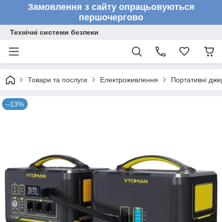
Замовлення з сайту опрацьовуються
першочергово
Технічні системи безпеки
Товари та послуги
Електроживлення
Портативні дж
–13%