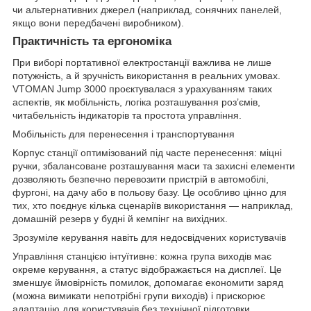
чи альтернативних джерел (наприклад, сонячних панелей,
якщо вони передбачені виробником).
Практичність та ергономіка
При виборі портативної електростанції важлива не лише
потужність, а й зручність використання в реальних умовах.
VTOMAN Jump 3000 проєктувалася з урахуванням таких
аспектів, як мобільність, логіка розташування роз’ємів,
читабельність індикаторів та простота управління.
Мобільність для перенесення і транспортування
Корпус станції оптимізований під часте перенесення: міцні
ручки, збалансоване розташування маси та захисні елементи
дозволяють безпечно перевозити пристрій в автомобілі,
фургоні, на дачу або в польову базу. Це особливо цінно для
тих, хто поєднує кілька сценаріїв використання — наприклад,
домашній резерв у будні й кемпінг на вихідних.
Зрозуміле керування навіть для недосвідчених користувачів
Управління станцією інтуїтивне: кожна група виходів має
окреме керування, а статус відображається на дисплеї. Це
зменшує ймовірність помилок, допомагає економити заряд
(можна вимикати непотрібні групи виходів) і прискорює
адаптацію для користувачів без технічної підготовки.