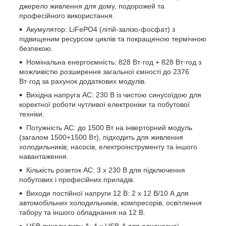
джерело живлення для дому, подорожей та
професійного використання.
Акумулятор: LiFePO4 (літій-залізо-фосфат) з
підвищеним ресурсом циклів та покращеною термічною
безпекою.
Номінальна енергоємність: 828 Вт·год + 828 Вт·год з
можливістю розширення загальної ємності до 2376
Вт·год за рахунок додаткових модулів.
Вихідна напруга AC: 230 В із чистою синусоїдою для
коректної роботи чутливої електроніки та побутової
техніки.
Потужність AC: до 1500 Вт на інверторний модуль
(загалом 1500+1500 Вт), підходить для живлення
холодильників, насосів, електроінструменту та іншого
навантаження.
Кількість розеток AC: 3 x 230 В для підключення
побутових і професійних приладів.
Виходи постійної напруги 12 В: 2 x 12 В/10 А для
автомобільних холодильників, компресорів, освітлення
табору та іншого обладнання на 12 В.