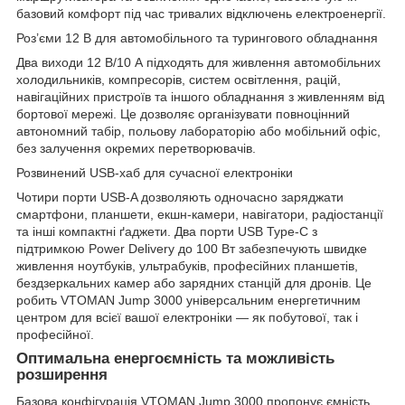
базовий комфорт під час тривалих відключень електроенергії.
Роз’єми 12 В для автомобільного та турингового обладнання
Два виходи 12 В/10 А підходять для живлення автомобільних
холодильників, компресорів, систем освітлення, рацій,
навігаційних пристроїв та іншого обладнання з живленням від
бортової мережі. Це дозволяє організувати повноцінний
автономний табір, польову лабораторію або мобільний офіс,
без залучення окремих перетворювачів.
Розвинений USB-хаб для сучасної електроніки
Чотири порти USB-A дозволяють одночасно заряджати
смартфони, планшети, екшн-камери, навігатори, радіостанції
та інші компактні ґаджети. Два порти USB Type-C з
підтримкою Power Delivery до 100 Вт забезпечують швидке
живлення ноутбуків, ультрабуків, професійних планшетів,
бездзеркальних камер або зарядних станцій для дронів. Це
робить VTOMAN Jump 3000 універсальним енергетичним
центром для всієї вашої електроніки — як побутової, так і
професійної.
Оптимальна енергоємність та можливість
розширення
Базова конфігурація VTOMAN Jump 3000 пропонує ємність