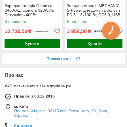
Зарядна станція Optonica
Зарядна станція MECHANIC
B400-A1. Ємність 320Wt/h,
S-Power для дому та офісу з
Потужність 400Вт.
PD 3.1 3x100 Вт, QC3.0, USB-
Out:2xAC230,
A, Qi та 3 розетками 220 В
В наявності
В наявності
2хDC13.3V/10A, USB-
для живлення ноутбуків
3x5V/2.4A, Type-C 60W(PD),
13 702,50
3 958,50
₴
₴
15 750 ₴
4 550 ₴
Купити
Купити
Показати ще
Про нас
84% позитивних з 114 відгуків за рік
Працює з 08.12.2018
м. Київ
Поштовий індекс: 02175 вул. Ревуцького, 33 , Київ,
Україна
Контакти