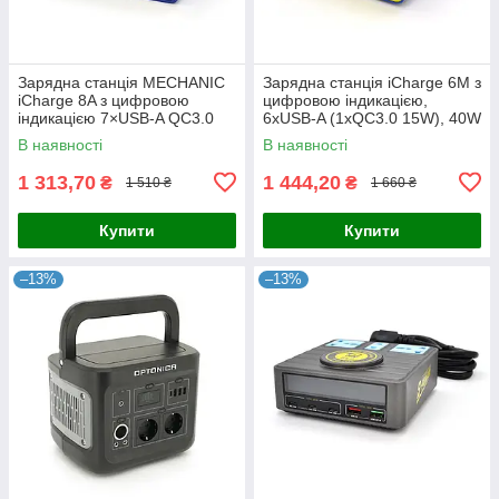
Зарядна станція MECHANIC
Зарядна станція iCharge 6M з
iCharge 8A з цифровою
цифровою індикацією,
індикацією 7×USB-A QC3.0
6xUSB-A (1xQC3.0 15W), 40W
45W для одночасного
220V для одночасної зарядки
В наявності
В наявності
заряджання смартфонів і
смартфонів і планшетів
планшетів
1 313,70
1 444,20
₴
₴
1 510 ₴
1 660 ₴
Купити
Купити
–13%
–13%