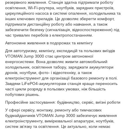
резервного живлення. Станція здатна підтримати роботу
освітлення, Wi‑Fi-роутера, ноутбуків, зарядних пристроїв,
циркуляційного насоса в системі опалення, холодильника та
інших ключових приладів. Це дозволяє зберегти комфорт,
підтримати дистанційну роботу або навчання, а також
забезпечити безпеку (сигналізація, відеоспостереження) під
час тривалих перебоїв з електропостачанням.
Автономне живлення в подорожах та кемпінгу
Для автотуризму, кемпінгу, експедицій та польових виїздів
VTOMAN Jump 3000 стає центром автономної
енергосистеми. Вона дозволяє живити автомобільний
холодильник, освітлення табору, заряджати акумулятори
дронів, ноутбуки, фото- і відеотехніку, а також
електроінструмент для організації базового ремонту в полі.
Завдяки LiFePO4-акумуляторам станція краще переносить
часті цикли розряду в польових умовах, ніж більшість
побутових рішень.
Професійне застосування: будівництво, сервіс, виїзні роботи
У сфері сервісу, монтажу, ремонту або тимчасових
будмайданчиків VTOMAN Jump 3000 забезпечує живлення
електроінструменту, вимірювальної апаратури, ноутбуків,
систем зв’язку та освітлення. Це актуально, коли немає