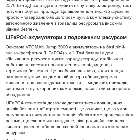
2376 Вт·год) вона здатна живити як чутливу електроніку, так і
потужні побутові прилади. Це рішення для тих, хто шукає не
просто «павербанк більшого розміру», а комплексну систему
автономного живлення з тривалим ресурсом та високим
рівнем безпеки.
LiFePO4-акумулятори з подовженим ресурсом
Основою VTOMAN Jump 3000 є акумулятори на базі літій-
залізо-фосфатної (LiFePO4) хімії. Такі батареї відомі
збільшеним ресурсом циклів заряду-розряду, стабільною
роботою на високих навантаженнях та підвищеною
термічною безпекою. Це особливо важливо, коли станція
використовується як домашній резерв або як джерело
живлення для відповідальної техніки — медичних приладів,
систем зв’язку, охоронних комплексів, насосів чи серверного
обладнання.
LiFePO4-технологія дозволяє досягти тисяч повноцінних
циклів без помітної втрати ємності. Це означає, що за умов
регулярного використання станція зберігатиме працездатність
роками, що економічно вигідніше, ніж традиційні свинцево-
кислотні рішення або дешевші літій-іонні аналоги з меншим
ресурсом.