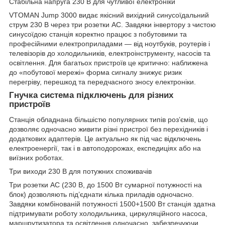
Стабільна напруга 230 В для чутливої електроніки
VTOMAN Jump 3000 видає якісний вихідний синусоїдальний
струм 230 В через три розетки AC. Завдяки інвертору з чистою
синусоїдою станція коректно працює з побутовими та
професійними електроприладами — від ноутбуків, роутерів і
телевізорів до холодильників, електроінструменту, насосів та
освітлення. Для багатьох пристроїв це критично: наближена
до «побутової мережі» форма сигналу знижує ризик
перегріву, перешкод та передчасного зносу електроніки.
Гнучка система підключень для різних
пристроїв
Станція обладнана більшістю популярних типів роз’ємів, що
дозволяє одночасно живити різні пристрої без перехідників і
додаткових адаптерів. Це актуально як під час відключень
електроенергії, так і в автоподорожах, експедиціях або на
виїзних роботах.
Три виходи 230 В для потужних споживачів
Три розетки AC (230 В, до 1500 Вт сумарної потужності на
блок) дозволяють під’єднати кілька приладів одночасно.
Завдяки комбінованій потужності 1500+1500 Вт станція здатна
підтримувати роботу холодильника, циркуляційного насоса,
маршрутизатора та освітлення одночасно, забезпечуючи