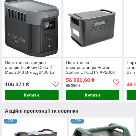
Портативна зарядна
Портативна
Порт
станція EcoFlow Delta 2
електростанція Power
стан
Max 2048 Вт·год 2400 Вт
Station CTOLITY AP2000
Вт·ч
LiFePO4 для резервного
2400W 2048Wh LiFePO4 з
живл
56 880,60
₴
живлення будинку та
APP Control для
кемп
106 371
49 
₴
65 380 ₴
кемпінгу
автономного живлення та
4000
резерву дому
Купити
Купити
Акційні пропозиції та новинки
–20%
–20%