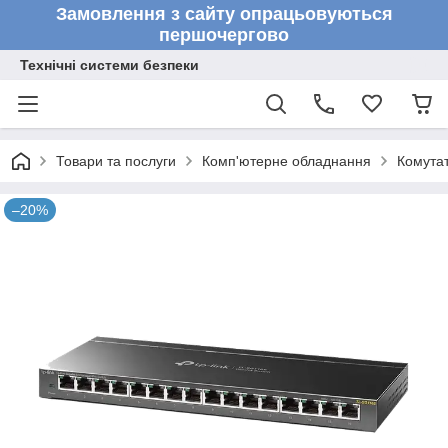
Замовлення з сайту опрацьовуються
першочергово
Технічні системи безпеки
Товари та послуги
Комп'ютерне обладнання
Комута
–20%