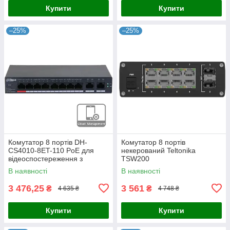
Купити
Купити
–25%
–25%
Комутатор 8 портів DH-
Комутатор 8 портів
CS4010-8ET-110 PoE для
некерований Teltonika
відеоспостереження з
TSW200
підтримкою IEEE802.3bt,
В наявності
В наявності
бюджетом 110 Вт, 2x uplink
1000M,
3 476,25
3 561
₴
₴
4 635 ₴
4 748 ₴
Купити
Купити