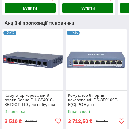
Купити
Купити
Акційні пропозиції та новинки
–25%
–25%
Комутатор керований 8
Комутатор 8 портів
портів Dahua DH-CS4010-
некерований DS-3E0109P-
8ET2GT-110 для побудови
E(C) POE для
мережі з PoE, 110 Вт,
відеоспостереження з
В наявності
В наявності
10/100/1000M, робоча
підтримкою PoE, 8x RJ45,
температура -10º -
бюджет 115 Вт, робоча
3 510
3 712,50
₴
₴
4 680 ₴
4 950 ₴