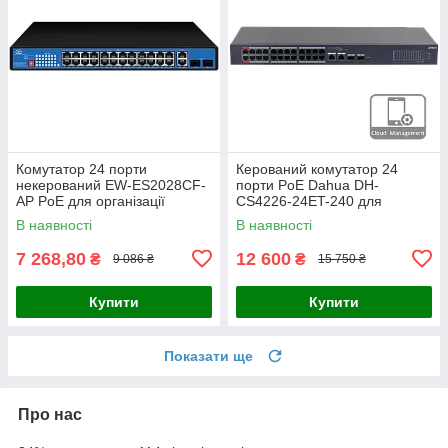
Комутатор 24 порти
Керований комутатор 24
некерований EW-ES2028CF-
порти PoE Dahua DH-
AP PoE для організації
CS4226-24ET-240 для
мережевої інфраструктури з
організації мережі та
В наявності
В наявності
віддаленим керуванням та
живлення IP-камер і
підтримкою
обладнання системи
7 268,80
12 600
₴
₴
9 086 ₴
15 750 ₴
Купити
Купити
Показати ще
Про нас