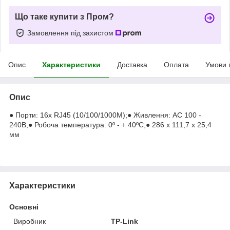
Що таке купити з Пром?
Замовлення під захистом
Опис
Характеристики
Доставка
Оплата
Умови 
Опис
● Порти: 16x RJ45 (10/100/1000M);● Живлення: AC 100 -
240В;● Робоча температура: 0º - + 40ºC;● 286 х 111,7 х 25,4
мм
Характеристики
Основні
Виробник
TP-Link