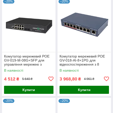
–20%
–20%
Комутатор мережевий POE
Комутатор мережевий POE
GV-019-M-08G+SFP для
GV-018-AI-8+1PG для
управління мережею з
відеоспостереження з 8
підтримкою PoE та оптичним
портами 10/100 Mbit та
В наявності
В наявності
підключенням
підтримкою живлення на
відстані 250
4 512
3 968,80
₴
₴
5 640 ₴
4 961 ₴
Купити
Купити
–20%
–20%