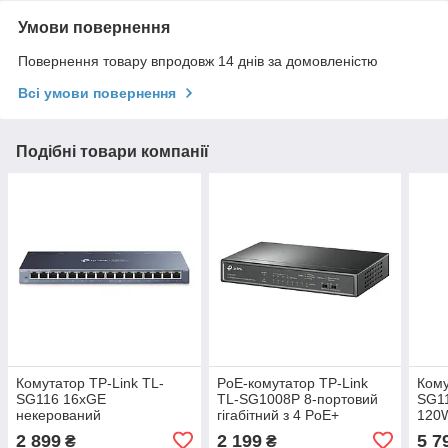
Умови повернення
Повернення товару впродовж 14 днів за домовленістю
Всі умови повернення
Подібні товари компанії
Комутатор TP-Link TL-
PoE-комутатор TP-Link
Кому
SG116 16xGE
TL-SG1008P 8-портовий
SG1
некерований
гігабітний з 4 PoE+
120
портами некерований
2 899
2 199
5 7
₴
₴