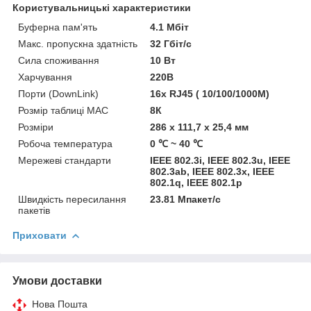
Користувальницькі характеристики
Буферна пам'ять
4.1 Мбіт
Макс. пропускна здатність
32 Гбіт/c
Сила споживання
10 Вт
Харчування
220В
Порти (DownLink)
16x RJ45 ( 10/100/1000M)
Розмір таблиці MAC
8К
Розміри
286 х 111,7 х 25,4 мм
Робоча температура
0 ℃ ~ 40 ℃
Мережеві стандарти
IEEE 802.3i, IEEE 802.3u, IEEE
802.3ab, IEEE 802.3x, IEEE
802.1q, IEEE 802.1p
Швидкість пересилання
23.81 Мпакет/с
пакетів
Приховати
Умови доставки
Нова Пошта