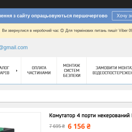
ення з сайту опрацьовуються першочергово
Хочу з
Ви звернулися в неробочий час 😊 Для термінових питань пишіт Viber 
@gmail.com
МОНТАЖ
АЛОГ
ОПЛАТА
ЗАМОВИТИ МОНТ
СИСТЕМ
АРІВ
ЧАСТИНАМИ
ВІДЕОСПОСТЕРЕЖЕ
БЕЗПЕКИ
Комутатор 4 порти некерований
6 156 ₴
7 695 ₴