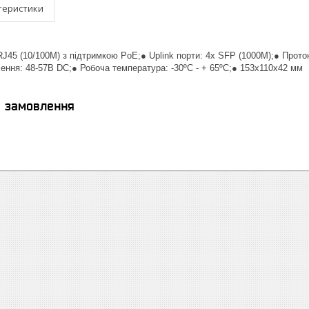
теристики
 RJ45 (10/100M) з підтримкою PoE;● Uplink порти: 4x SFP (1000M);● Прото
ння: 48-57В DC;● Робоча температура: -30ºC - + 65ºC;● 153x110x42 мм
я замовлення