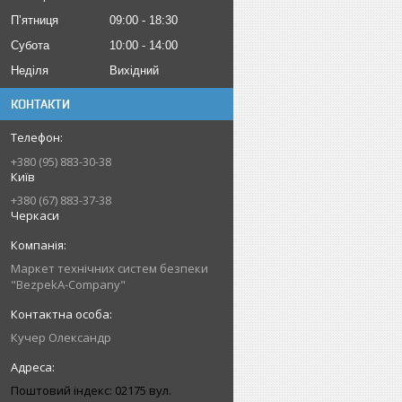
Пʼятниця
09:00
18:30
Субота
10:00
14:00
Неділя
Вихідний
КОНТАКТИ
+380 (95) 883-30-38
Київ
+380 (67) 883-37-38
Черкаси
Маркет технічних систем безпеки
"BezpekA-Company"
Кучер Олександр
Поштовий індекс: 02175 вул.