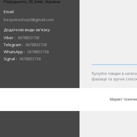
Ревуцького, 33, Київ, Україна
bezpekashop0@gmail.com
Viber
0678833738
Telegram
0678833738
WhatsApp
0678833738
Signal
0678833738
Купуйте товари в катего
фахівця та зручні спосо