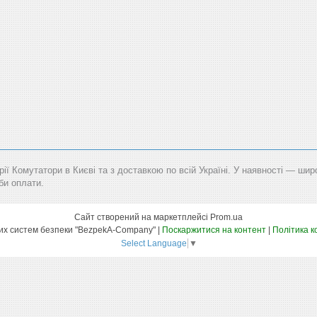
рії Комутатори в Києві та з доставкою по всій Україні. У наявності — шир
би оплати.
Сайт створений на маркетплейсі
Prom.ua
Маркет технічних систем безпеки "BezpekA-Company" |
Поскаржитися на контент
|
Політика к
Select Language
▼