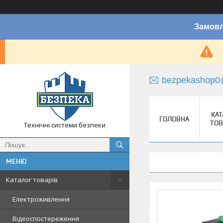
Замовл
bezpekashop0
КАТ
ГОЛОВНА
ТОВ
Технічні системи безпеки
Каталог товарів
Електроживлення
Відеоспостереження