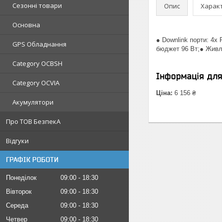
Сезонні товари
Опис
Харак
Основна
● Downlink порти: 4x
GPS Обладнання
бюджет 96 Вт;● Живле
Category OCBSH
Інформація дл
Category OCVIA
Ціна:
6 156 ₴
Акумулятори
Про ТОВ БезпекА
Відгуки
ГРАФІК РОБОТИ
Понеділок
09:00
18:30
Вівторок
09:00
18:30
Середа
09:00
18:30
Четвер
09:00
18:30