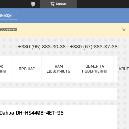
Кошик
нижку!
0988833038
+380 (95) 883-30-38
+380 (67) 883-37-38
АЖ
НАМ
ОБМІН ТА
ПРО НАС
КОНТ
ННЯ
ДОВІРЯЮТЬ
ПОВЕРНЕННЯ
 Dahua DH-HS4408-4ET-96