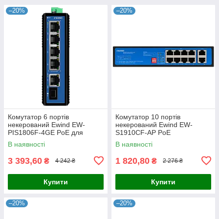
–20%
–20%
Комутатор 6 портів
Комутатор 10 портів
некерований Ewind EW-
некерований Ewind EW-
PIS1806F-4GE PoE для
S1910CF-AP PoE
мережевого обладнання з
В наявності
В наявності
підтримкою PoE, 4x RJ45,
SFP, робоча
3 393,60
1 820,80
₴
₴
4 242 ₴
2 276 ₴
Купити
Купити
–20%
–20%