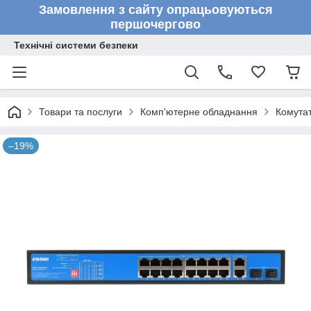
Замовлення з сайту опрацьовуються
першочергово
Технічні системи безпеки
Товари та послуги
Комп'ютерне обладнання
Комута
–19%