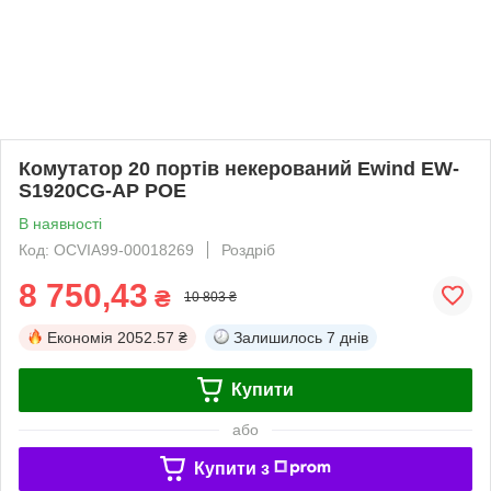
Комутатор 20 портів некерований Ewind EW-
S1920CG-AP POE
В наявності
Код: OCVIA99-00018269
Роздріб
8 750,43
₴
10 803 ₴
Економія
2052.57 ₴
Залишилось
7 днів
Купити
або
Купити з