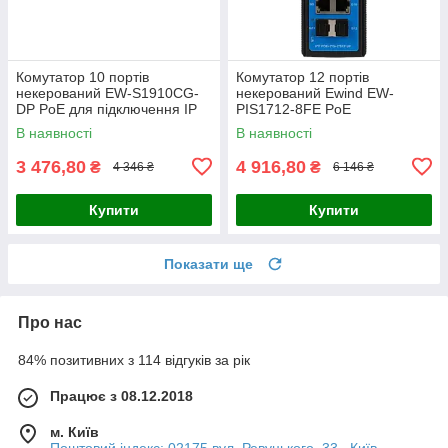
Комутатор 10 портів
Комутатор 12 портів
некерований EW-S1910CG-
некерований Ewind EW-
DP PoE для підключення IP
PIS1712-8FE PoE
камер і відеоспостереження з
В наявності
В наявності
підтримкою PoE і
автоматичною
3 476,80
4 916,80
₴
₴
4 346 ₴
6 146 ₴
Купити
Купити
Показати ще
Про нас
84% позитивних з 114 відгуків за рік
Працює з 08.12.2018
м. Київ
Поштовий індекс: 02175 вул. Ревуцького, 33 , Київ,