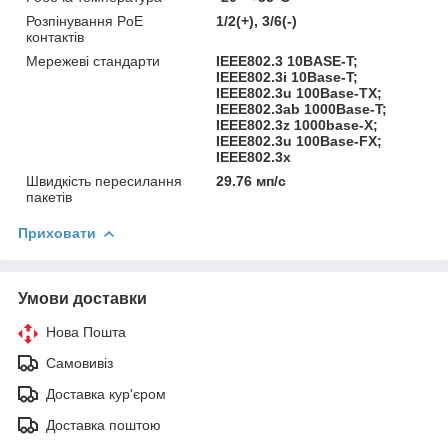
Розпінування PoE
1/2(+), 3/6(-)
контактів
Мережеві стандарти
IEEE802.3 10BASE-T;
IEEE802.3i 10Base-T;
IEEE802.3u 100Base-TX;
IEEE802.3ab 1000Base-T;
IEEE802.3z 1000base-X;
IEEE802.3u 100Base-FX;
IEEE802.3x
Швидкість пересилання
29.76 мп/с
пакетів
Приховати
Умови доставки
Нова Пошта
Самовивіз
Доставка кур'єром
Доставка поштою