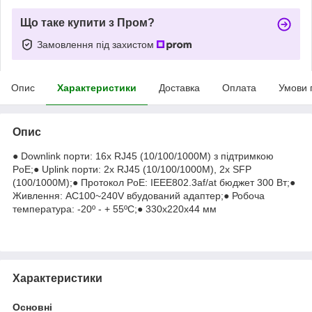
Що таке купити з Пром?
Замовлення під захистом
Опис
Характеристики
Доставка
Оплата
Умови 
Опис
● Downlink порти: 16x RJ45 (10/100/1000M) з підтримкою
PoE;● Uplink порти: 2x RJ45 (10/100/1000M), 2x SFP
(100/1000M);● Протокол PoE: IEEE802.3af/at бюджет 300 Вт;●
Живлення: AC100~240V вбудований адаптер;● Робоча
температура: -20º - + 55ºC;● 330x220x44 мм
Характеристики
Основні