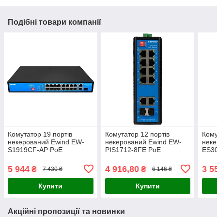
Подібні товари компанії
Комутатор 19 портів
Комутатор 12 портів
Кому
некерований Ewind EW-
некерований Ewind EW-
неке
S1919CF-AP PoE
PIS1712-8FE PoE
ES3
5 944
4 916,80
3 5
₴
₴
7 430 ₴
6 146 ₴
Купити
Купити
Акційні пропозиції та новинки