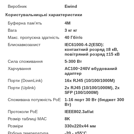
Виробник
Ewind
Користувальницькі характеристики
Буферна пам'ять
4M
Вага
3 кг кг
Макс. пропускна здатність
40 Гбіт/с
Блискавкозахист
IEC61000-4-2(ESD):
контактний розряд ±8 кВ,
повітряний розряд ±15 кВ
Сила споживання
5-300 Вт
Харчування
AC100~240V вбудований
адаптер
Порти (DownLink)
16x RJ45 (10/100/1000M)
Порти (Uplink)
2x RJ45 (10/100/1000M), 2x
SFP (100/1000M)
Споживана потужність PoE
1-16 порт 30 Вт (бюджет 300
Вт)
Протоколи PoE
IEEE802.3af/at
Розмір таблиці MAC
8K
Розміри
330x220x44 мм
Робоча температура
-20 - +55°C