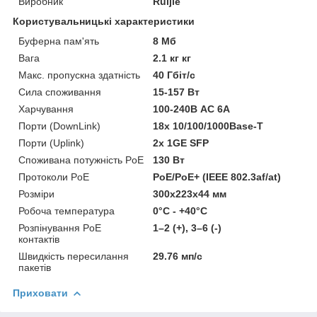
Виробник
Ruijie
Користувальницькі характеристики
Буферна пам'ять
8 Мб
Вага
2.1 кг кг
Макс. пропускна здатність
40 Гбіт/с
Сила споживання
15-157 Вт
Харчування
100-240В АС 6А
Порти (DownLink)
18х 10/100/1000Base-T
Порти (Uplink)
2х 1GE SFP
Споживана потужність PoE
130 Вт
Протоколи PoE
PoE/PoE+ (IEEE 802.3af/at)
Розміри
300x223x44 мм
Робоча температура
0°C - +40°C
Розпінування PoE
1–2 (+), 3–6 (-)
контактів
Швидкість пересилання
29.76 мп/с
пакетів
Приховати