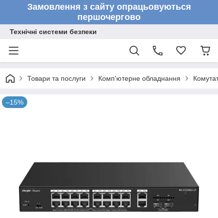
Замовлення з сайту опрацьовуються
першочергово
Технічні системи безпеки
Товари та послуги
Комп'ютерне обладнання
Комута
–15%