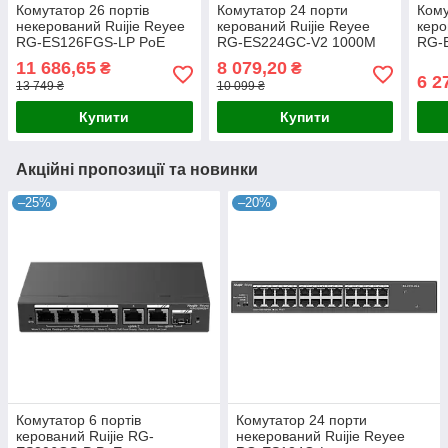
Комутатор 26 портів
Комутатор 24 порти
Кому
некерований Ruijie Reyee
керований Ruijie Reyee
керо
RG-ES126FGS-LP PoE
RG-ES224GC-V2 1000M
RG-
11 686,65
8 079,20
₴
₴
6 2
13 749 ₴
10 099 ₴
Купити
Купити
Акційні пропозиції та новинки
–25%
–20%
Комутатор 6 портів
Комутатор 24 порти
керований Ruijie RG-
некерований Ruijie Reyee