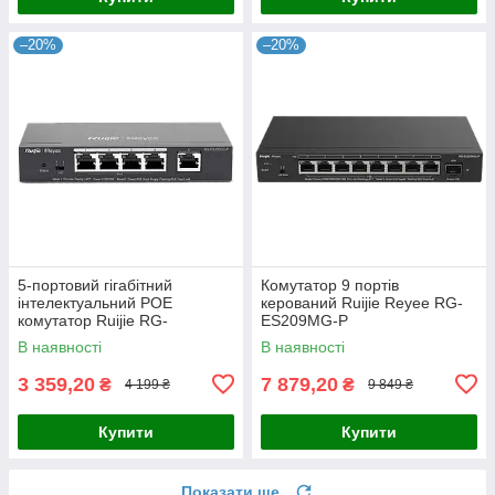
–20%
–20%
5-портовий гігабітний
Комутатор 9 портів
інтелектуальний POE
керований Ruijie Reyee RG-
комутатор Ruijie RG-
ES209MG-P
ES205GC-P
В наявності
В наявності
3 359,20
7 879,20
₴
₴
4 199 ₴
9 849 ₴
Купити
Купити
Показати ще