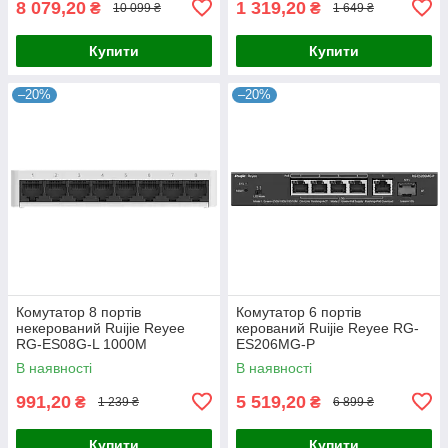
8 079,20
1 319,20
₴
₴
10 099 ₴
1 649 ₴
Купити
Купити
–20%
–20%
Комутатор 8 портів
Комутатор 6 портів
некерований Ruijie Reyee
керований Ruijie Reyee RG-
RG-ES08G-L 1000M
ES206MG-P
В наявності
В наявності
991,20
5 519,20
₴
₴
1 239 ₴
6 899 ₴
Купити
Купити