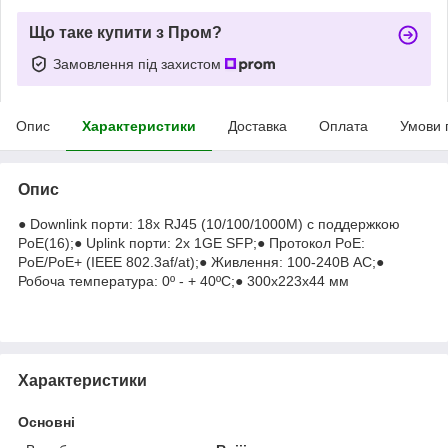
Що таке купити з Пром?
Замовлення під захистом
Опис
Характеристики
Доставка
Оплата
Умови 
Опис
● Downlink порти: 18x RJ45 (10/100/1000M) с поддержкою
PoE(16);● Uplink порти: 2x 1GE SFP;● Протокол PoE:
PoE/PoE+ (IEEE 802.3af/at);● Живлення: 100-240В АС;●
Робоча температура: 0º - + 40ºC;● 300x223x44 мм
Характеристики
Основні