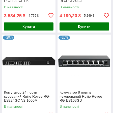
ES206GS-P PoE
RG-ES124G-L
В наявності
В наявності
3 584,25
4 199,20
₴
₴
4 779 ₴
5 249 ₴
Купити
Купити
–20%
–20%
Комутатор 24 порти
Комутатор 8 портів
керований Ruijie Reyee RG-
некерований Ruijie Reyee
ES224GC-V2 1000M
RG-ES108GD
В наявності
В наявності