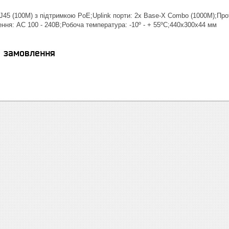
RJ45 (100M) з підтримкою PoE;Uplink порти: 2x Base-X Combo (1000M);Про
ня: AC 100 - 240В;Робоча температура: -10º - + 55ºC;440x300x44 мм
я замовлення