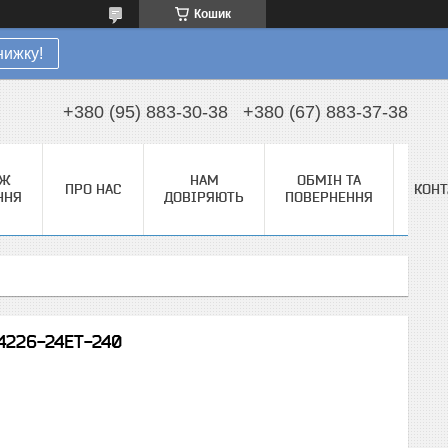
Кошик
нижку!
+380 (95) 883-30-38
+380 (67) 883-37-38
АЖ
НАМ
ОБМІН ТА
ПРО НАС
КОНТ
ННЯ
ДОВІРЯЮТЬ
ПОВЕРНЕННЯ
4226-24ET-240