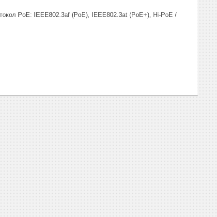
токол PoE: IEEE802.3af (PoE), IEEE802.3at (PoE+), Hi-PoE /