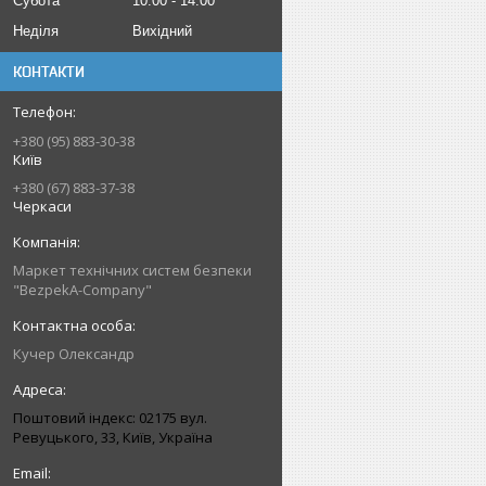
Субота
10:00
14:00
Неділя
Вихідний
КОНТАКТИ
+380 (95) 883-30-38
Київ
+380 (67) 883-37-38
Черкаси
Маркет технічних систем безпеки
"BezpekA-Company"
Кучер Олександр
Поштовий індекс: 02175 вул.
Ревуцького, 33, Київ, Україна