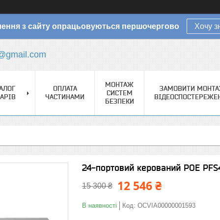
ення з сайту опрацьовуються першочергово
Хочу з
@gmail.com
МОНТАЖ
АЛОГ
ОПЛАТА
ЗАМОВИТИ МОНТ
СИСТЕМ
АРІВ
ЧАСТИНАМИ
ВІДЕОСПОСТЕРЕЖЕ
БЕЗПЕКИ
24-портовий керований POE PFS
12 546 ₴
15 300 ₴
В наявності
Код:
OCVIA00000001593