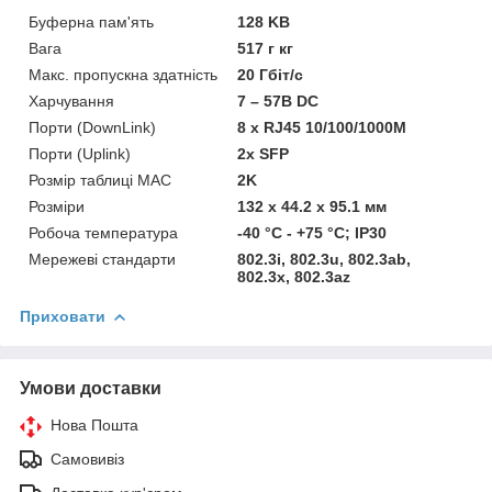
Буферна пам'ять
128 KB
Вага
517 г кг
Макс. пропускна здатність
20 Гбіт/с
Харчування
7 – 57В DC
Порти (DownLink)
8 x RJ45 10/100/1000М
Порти (Uplink)
2х SFP
Розмір таблиці MAC
2K
Розміри
132 x 44.2 x 95.1 мм
Робоча температура
-40 °C - +75 °C; IP30
Мережеві стандарти
802.3i, 802.3u, 802.3ab,
802.3x, 802.3az
Приховати
Умови доставки
Нова Пошта
Самовивіз