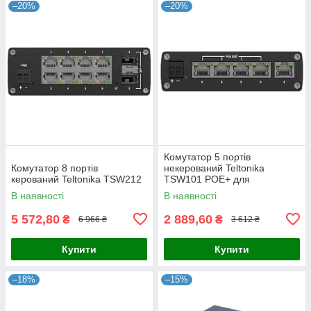
–20%
–20%
Комутатор 5 портів
Комутатор 8 портів
некерований Teltonika
керований Teltonika TSW212
TSW101 POE+ для
використання в транспорті
В наявності
В наявності
5 572,80
2 889,60
₴
₴
6 966 ₴
3 612 ₴
Купити
Купити
–18%
–15%