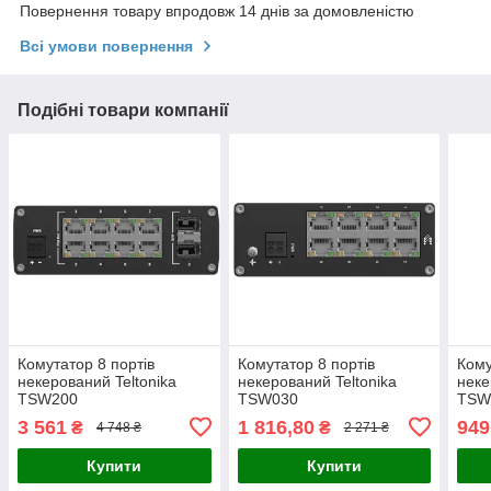
Повернення товару впродовж 14 днів за домовленістю
Всі умови повернення
Подібні товари компанії
Комутатор 8 портів
Комутатор 8 портів
Кому
некерований Teltonika
некерований Teltonika
неке
TSW200
TSW030
TSW
DIN-
3 561
1 816,80
949
₴
₴
4 748 ₴
2 271 ₴
Купити
Купити