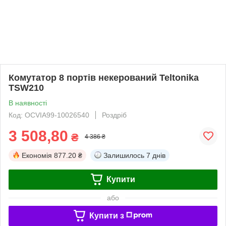
Комутатор 8 портів некерований Teltonika
TSW210
В наявності
Код: OCVIA99-10026540
Роздріб
3 508,80
₴
4 386 ₴
Економія
877.20 ₴
Залишилось
7 днів
Купити
або
Купити з