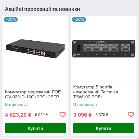
Акційні пропозиції та новинки
–20%
–20%
Комутатор 5 портів
Комутатор мережевий POE
некерований Teltonika
GV-022-D-16G+2PG+2SFP
TSW100 POE+
В наявності
В наявності
4 823,20
3 096
₴
₴
6 029 ₴
3 870 ₴
Купити
Купити