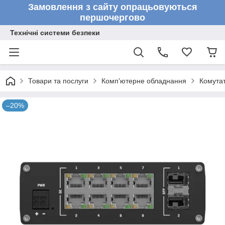
Замовлення з сайту опрацьовуються
першочергово
Технічні системи безпеки
Товари та послуги
Комп'ютерне обладнання
Комута
–20%