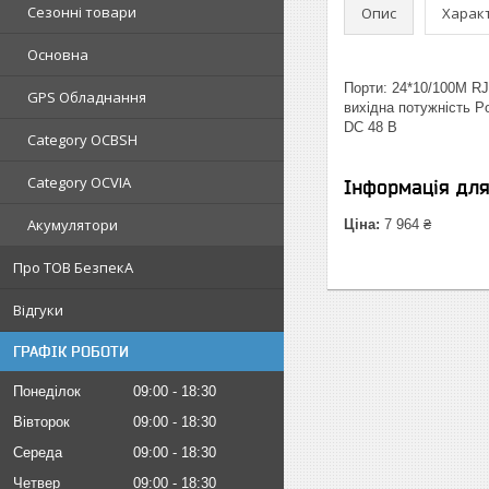
Сезонні товари
Опис
Харак
Основна
Порти: 24*10/100M RJ
GPS Обладнання
вихідна потужність Po
DC 48 В
Category OCBSH
Category OCVIA
Інформація дл
Акумулятори
Ціна:
7 964 ₴
Про ТОВ БезпекА
Відгуки
ГРАФІК РОБОТИ
Понеділок
09:00
18:30
Вівторок
09:00
18:30
Середа
09:00
18:30
Четвер
09:00
18:30