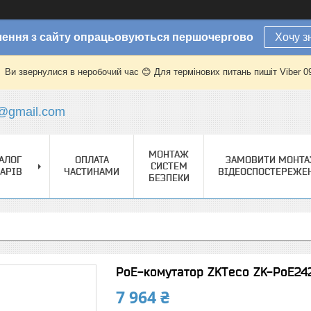
ення з сайту опрацьовуються першочергово
Хочу з
Ви звернулися в неробочий час 😊 Для термінових питань пишіт Viber 
@gmail.com
МОНТАЖ
АЛОГ
ОПЛАТА
ЗАМОВИТИ МОНТ
СИСТЕМ
АРІВ
ЧАСТИНАМИ
ВІДЕОСПОСТЕРЕЖЕ
БЕЗПЕКИ
PoE-комутатор ZKTeco ZK-PoE24
7 964 ₴