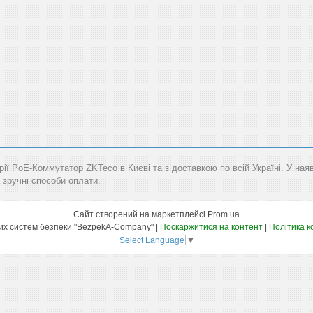
рії PoE-Коммутатор ZKTeco в Києві та з доставкою по всій Україні. У ная
 зручні способи оплати.
Сайт створений на маркетплейсі
Prom.ua
Маркет технічних систем безпеки "BezpekA-Company" |
Поскаржитися на контент
|
Політика к
Select Language
▼