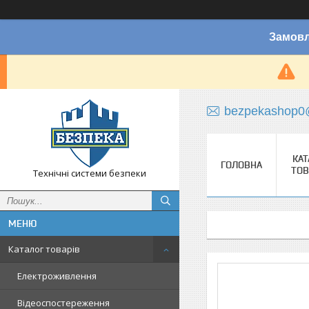
Замовл
bezpekashop0
КАТ
ГОЛОВНА
ТОВ
Технічні системи безпеки
Каталог товарів
Електроживлення
Відеоспостереження