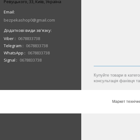
Ревуцького, 33, Київ, Україна
bezpekashop0@gmail.com
Viber
0678833738
Telegram
0678833738
WhatsApp
0678833738
Signal
0678833738
Купуйте товари в катего
консультація фахівця та