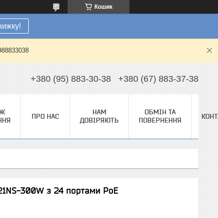
Кошик
нижку!
0988833038
+380 (95) 883-30-38
+380 (67) 883-37-38
АЖ
НАМ
ОБМІН ТА
ПРО НАС
КОНТ
ННЯ
ДОВІРЯЮТЬ
ПОВЕРНЕННЯ
21NS-300W з 24 портами PoE