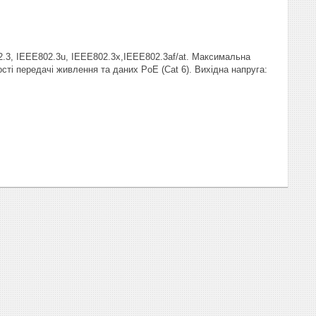
.3, IEEE802.3u, IEEE802.3x,IEEE802.3af/at. Максимальна
ості передачі живлення та даних PoE (Cat 6). Вихідна напруга: