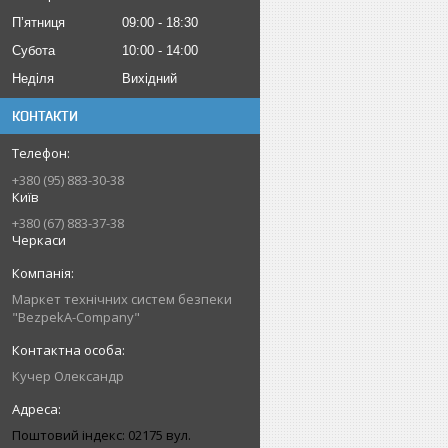
Пʼятниця
09:00
18:30
Субота
10:00
14:00
Неділя
Вихідний
КОНТАКТИ
+380 (95) 883-30-38
Київ
+380 (67) 883-37-38
Черкаси
Маркет технічних систем безпеки
"BezpekA-Company"
Кучер Олександр
Поштовий індекс: 02175 вул.