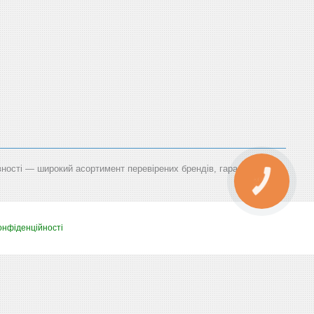
вності — широкий асортимент перевірених брендів, гарантія,
КНОПКА
ЗВ'ЯЗКУ
онфіденційності