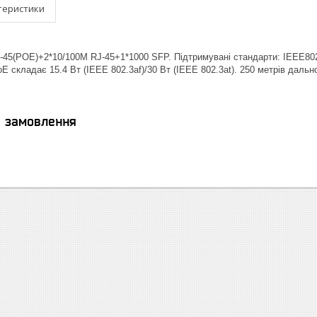
теристики
-45(POE)+2*10/100M RJ-45+1*1000 SFP. Підтримувані стандарти: IEEE802
E складає 15.4 Вт (IEEE 802.3af)/30 Вт (IEEE 802.3at). 250 метрів дальн
я замовлення