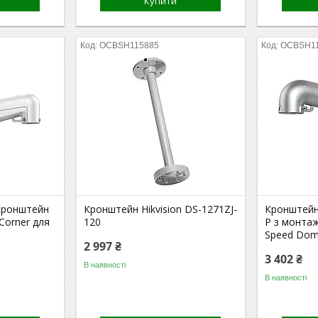
Купити
OCBSH115885
OCBSH1
 кронштейн
Кронштейн Hikvision DS-1271ZJ-
Кронштейн 
-Corner для
120
P з монта
Speed Dom
2 997 ₴
3 402 ₴
В наявності
В наявності