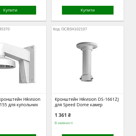
Купити
Купити
45370
OCBSH102107
кронштейн Hikvision
Кронштейн Hikvision DS-1661ZJ
155 для купольних
для Speed Dome камер
1 361 ₴
В наявності