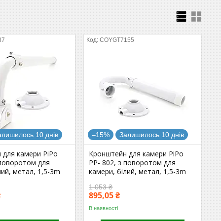
87
COYGT7155
алишилось 10 днів
–15%
Залишилось 10 днів
 для камери PiPo
Кронштейн для камери PiPo
 поворотом для
PP- 802, з поворотом для
лий, метал, 1,5-3m
камери, білий, метал, 1,5-3m
1 053 ₴
₴
895,05 ₴
В наявності