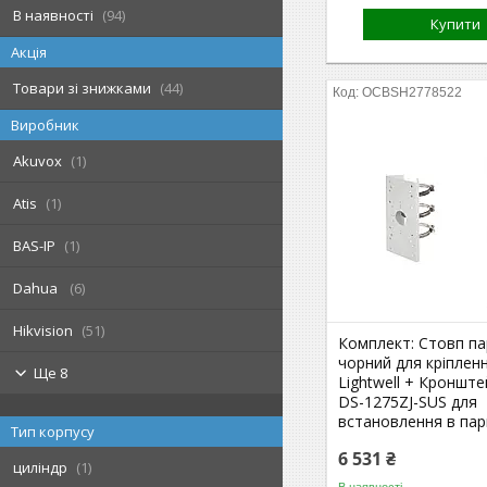
В наявності
94
Купити
Акція
Товари зі знижками
44
OCBSH2778522
Виробник
Akuvox
1
Atis
1
BAS-IP
1
Dahua
6
Hikvision
51
Комплект: Стовп п
чорний для кріплен
Ще 8
Lightwell + Кроншт
DS-1275ZJ-SUS для
встановлення в пар
Тип корпусу
6 531 ₴
циліндр
1
В наявності