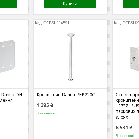
Купити
OCBSH114591
OCBSH2
 Dahua DH-
Кронштейн Dahua PFB220C
Стовп парк
влення
кронштейн
1 395 ₴
1275ZJ-SU
паркових л
В наявності
алеях
6 531 ₴
В наявності