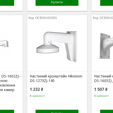
Купити
OCBSH102093
OCBSH1
 DS-1602ZJ-
Настінний кронштейн Hikvision
Настінний 
жною
DS-1273ZJ-140
DS-1605ZJ
новлення
1 232 ₴
1 507 ₴
me камер
В наявності
В наявності