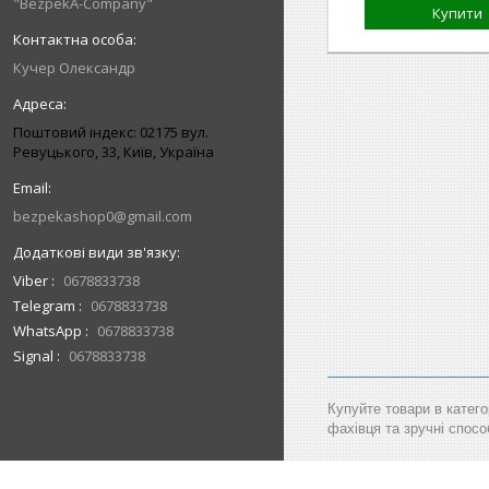
"BezpekA-Company"
Купити
Кучер Олександр
Поштовий індекс: 02175 вул.
Ревуцького, 33, Київ, Україна
bezpekashop0@gmail.com
Viber
0678833738
Telegram
0678833738
WhatsApp
0678833738
Signal
0678833738
Купуйте товари в катего
фахівця та зручні спосо