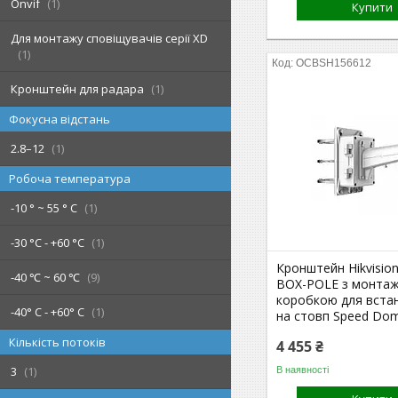
Onvif
1
Купити
Для монтажу сповіщувачів серії XD
1
OCBSH156612
Кронштейн для радара
1
Фокусна відстань
2.8–12
1
Робоча температура
-10 ° ~ 55 ° С
1
-30 °C - +60 °C
1
Кронштейн Hikvision
-40 ℃ ~ 60 ℃
9
ВОХ-POLE з монта
коробкою для вста
-40° C - +60° C
1
на стовп Speed Do
Кількість потоків
4 455 ₴
3
1
В наявності