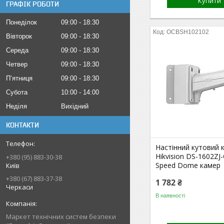
Купити
ГРАФІК РОБОТИ
Понеділок
09:00
18:30
OCBSH102102
Вівторок
09:00
18:30
Середа
09:00
18:30
Четвер
09:00
18:30
Пʼятниця
09:00
18:30
Субота
10:00
14:00
Неділя
Вихідний
КОНТАКТИ
Настінний кутовий
Hikvision DS-1602ZJ
+380 (95) 883-30-38
Speed Dome камер
Київ
+380 (67) 883-37-38
1 782 ₴
Черкаси
В наявності
Маркет технічних систем безпеки