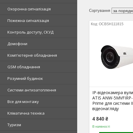
Охоронна сигналізація
Пожежна сигналізація
OCBSH111815
Контроль доступу, СКУД
Домофони
Комп'ютерне обладнання
GSM обладнання
Розумний будинок
Системи антизатоплення
IP-відеокамера вул
ATIS ANW-5MVFIRP-
Все для монтажу
Prime для системи I
відеонагляду
Кліматична техніка
4 840 ₴
Туризм
В наявності