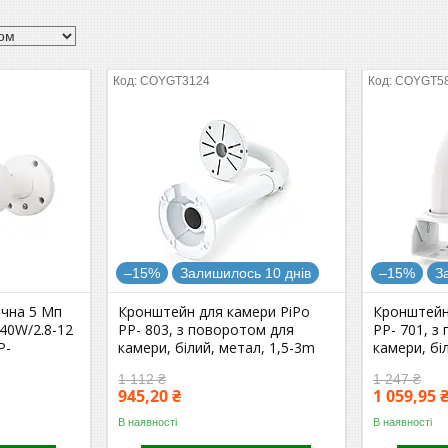
COYGT3124
COYGT5
–15%
Залишилось 10 днів
–15%
З
ична 5 Мп
Кронштейн для камери PiPo
Кронштейн
40W/2.8-12
PP- 803, з поворотом для
PP- 701, з
P-
камери, білий, метал, 1,5-3m
камери, бі
1 112 ₴
1 247 ₴
945,20 ₴
1 059,95 
В наявності
В наявності