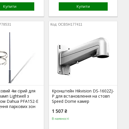
Купити
Купити
778531
OCBSH177411
овий 4м сірий для
Кронштейн Hikvision DS-1602ZJ-
амп Lightwell з
P для встановлення на стовп
ом Dahua PFA152-E
Speed Dome камер
ення паркових зон
1 507 ₴
В наявності