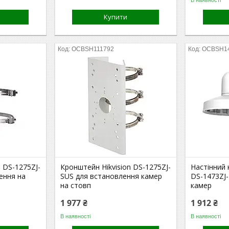
Купити
OCBSH111792
OCBSH1
 DS-1275ZJ-
Кронштейн Hikvision DS-1275ZJ-
Настінний 
ення на
SUS для встановлення камер
DS-1473ZJ-
на стовп
камер
1 977 ₴
1 912 ₴
В наявності
В наявності