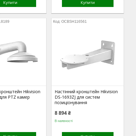
Купити
Купити
18189
OCBSH116561
кронштейн Hikvision
Настінний кронштейн Hikvision
 для PTZ камер
DS-1693ZJ для систем
позиціонування
8 894 ₴
В наявності