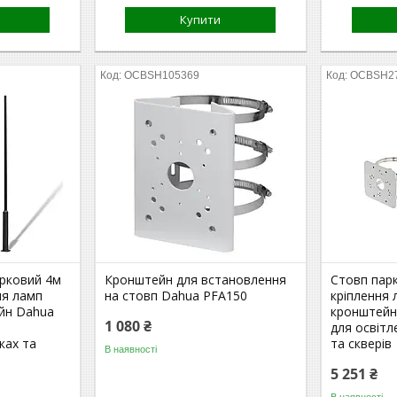
Купити
OCBSH105369
OCBSH2
арковий 4м
Кронштейн для встановлення
Стовп парк
ня ламп
на стовп Dahua PFA150
кріплення л
ейн Dahua
кронштейн
1 080 ₴
для освітл
ках та
та скверів
В наявності
5 251 ₴
В наявності