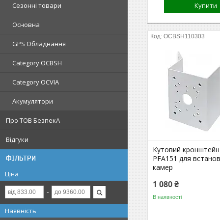
Сезонні товари
Купити
Основна
OCBSH110303
GPS Обладнання
Category OCBSH
Category OCVIA
Акумулятори
Про ТОВ БезпекА
Відгуки
Кутовий кронштейн
PFA151 для встано
ФІЛЬТРИ
камер
Ціна
1 080 ₴
В наявності
Наявність