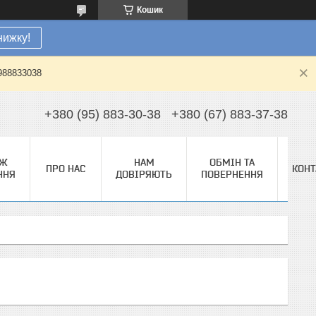
Кошик
нижку!
0988833038
+380 (95) 883-30-38
+380 (67) 883-37-38
АЖ
НАМ
ОБМІН ТА
ПРО НАС
КОНТ
ННЯ
ДОВІРЯЮТЬ
ПОВЕРНЕННЯ