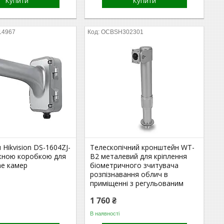
Купити
Купити
14967
OCBSH302301
Hikvision DS-1604ZJ-
Телескопічний кронштейн WT-
жною коробкою для
B2 металевий для кріплення
e камер
біометричного зчитувача
розпізнавання облич в
приміщенні з регульованим
1 760 ₴
В наявності