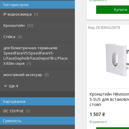
Тип пристрою
Купити
IP-відеокамера
1
Кронштейн
32
OCBSH115079
Стійка
2
для біометричних терміналів
SpeedFaceV5/SpeedFaceV5-
L/FaceDephicB/FaceDepot7B-L/Place-
X/Elite серія
1
монтажний аксесуар
2
Ще 4
Кронштейн Hikvision
S-SUS для встановл
Харчування
стовп
DC 12V/PoE
1
1 507 ₴
Сумісність
В наявності