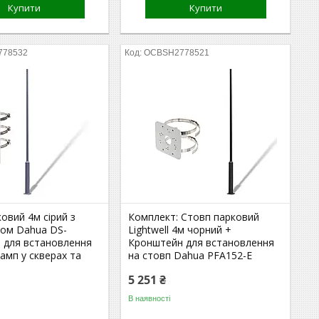
Купити
Купити
778532
OCBSH2778521
овий 4м сірий з
Комплект: Стовп парковий
ом Dahua DS-
Lightwell 4м чорний +
S для встановлення
Кронштейн для встановлення
амп у скверах та
на стовп Dahua PFA152-E
5 251 ₴
В наявності