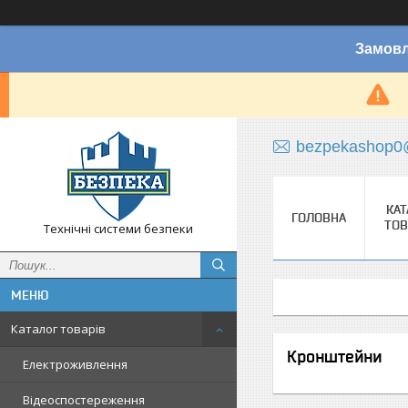
Замовл
bezpekashop0
КАТ
ГОЛОВНА
ТОВ
Технічні системи безпеки
Каталог товарів
Кронштейни
Електроживлення
Відеоспостереження