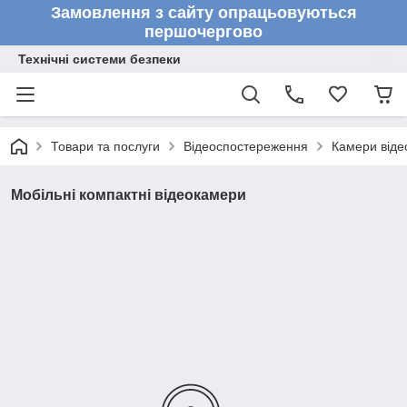
Замовлення з сайту опрацьовуються
першочергово
Технічні системи безпеки
Товари та послуги
Відеоспостереження
Камери від
Мобільні компактні відеокамери