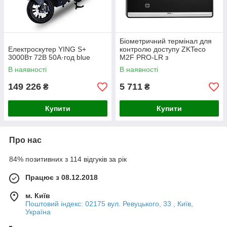
Біометричний термінал для
Електроскутер YING S+
контролю доступу ZKTeco
3000Вт 72В 50А·год blue
M2F PRO-LR з
розпізнаванням обличчя,
В наявності
В наявності
відбитків пальців та карт EM-
Marine для
149 226
5 711
₴
₴
Купити
Купити
Про нас
84% позитивних з 114 відгуків за рік
Працює з 08.12.2018
м. Київ
Поштовий індекс: 02175 вул. Ревуцького, 33 , Київ,
Україна