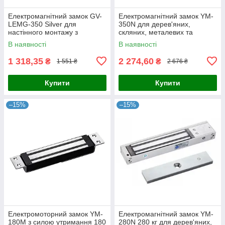
Електромагнітний замок GV-
Електромагнітний замок YM-
LEMG-350 Silver для
350N для дерев'яних,
настінного монтажу з
скляних, металевих та
контролем доступу та
протипожежних дверей з
В наявності
В наявності
магнітним полем для
силою утримання 350 кг,
забезпечення безпеки
живлення DC12В
1 318,35
2 274,60
₴
₴
1 551 ₴
2 676 ₴
Купити
Купити
–15%
–15%
Електромоторний замок YM-
Електромагнітний замок YM-
180M з силою утримання 180
280N 280 кг для дерев'яних,