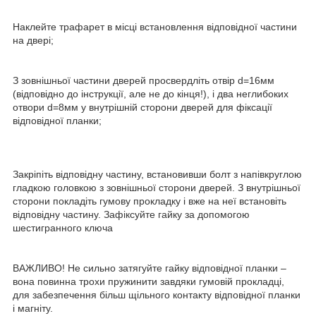
Наклейте трафарет в місці встановлення відповідної частини
на двері;
З зовнішньої частини дверей просвердліть отвір d=16мм
(відповідно до інструкції, але не до кінця!), і два неглибоких
отвори d=8мм у внутрішній сторони дверей для фіксації
відповідної планки;
Закріпіть відповідну частину, встановивши болт з напівкруглою
гладкою головкою з зовнішньої сторони дверей. З внутрішньої
сторони покладіть гумову прокладку і вже на неї встановіть
відповідну частину. Зафіксуйте гайку за допомогою
шестигранного ключа
ВАЖЛИВО! Не сильно затягуйте гайку відповідної планки –
вона повинна трохи пружинити завдяки гумовій прокладці,
для забезпечення більш щільного контакту відповідної планки
і магніту.