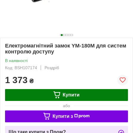
Електромагнітний замок YM-180M для систем
контролю доступу
В наявності
Код: BSH107174
Роздріб
1 373
₴
Купити
або
Купити з
Що таке купити з Пром?