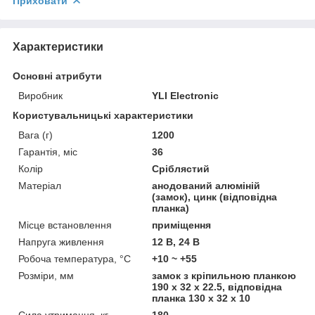
Приховати
Характеристики
Основні атрибути
Виробник
YLI Electronic
Користувальницькі характеристики
Вага (г)
1200
Гарантія, міс
36
Колір
Сріблястий
Матеріал
анодований алюміній
(замок), цинк (відповідна
планка)
Місце встановлення
приміщення
Напруга живлення
12 В, 24 В
Робоча температура, °C
+10 ~ +55
Розміри, мм
замок з кріпильною планкою
190 х 32 х 22.5, відповідна
планка 130 х 32 х 10
Сила утримання, кг
180