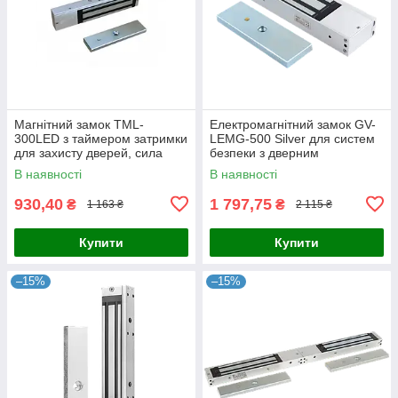
Магнітний замок TML-
Електромагнітний замок GV-
300LED з таймером затримки
LEMG-500 Silver для систем
для захисту дверей, сила
безпеки з дверним
утримання 300кг, накладний
контролем доступу та
В наявності
В наявності
монтаж, індикація, живлення
магнітним кріпленням
12В
930,40
1 797,75
₴
₴
1 163 ₴
2 115 ₴
Купити
Купити
–15%
–15%