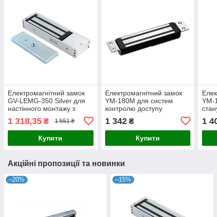
Електромагнітний замок
Електромагнітний замок
Елек
GV-LEMG-350 Silver для
YM-180M для систем
YM-1
настінного монтажу з
контролю доступу
стан
контролем доступу та
сист
1 318,35
1 342
1 4
₴
₴
1 551 ₴
магнітним полем для
забезпечення безпеки
Купити
Купити
Акційні пропозиції та новинки
–20%
–15%