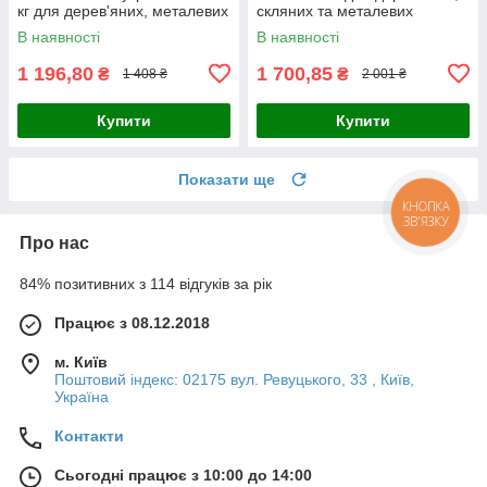
кг для дерев'яних, металевих
скляних та металевих
та протипожежних дверей,
дверей, живлення
В наявності
В наявності
живлення DC12В/300mA,
DC12V/520mA або
DC24V/260mA, розміри
1 196,80
1 700,85
₴
₴
1 408 ₴
2 001 ₴
Купити
Купити
Показати ще
КНОПКА
ЗВ'ЯЗКУ
Про нас
84% позитивних з 114 відгуків за рік
Працює з 08.12.2018
м. Київ
Поштовий індекс: 02175 вул. Ревуцького, 33 , Київ,
Україна
Контакти
Сьогодні працює з 10:00 до 14:00