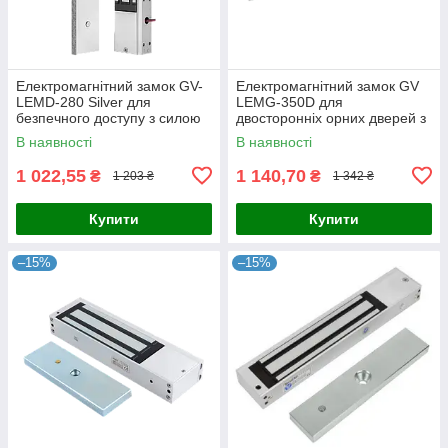
Електромагнітний замок GV-
Електромагнітний замок GV
LEMD-280 Silver для
LEMG-350D для
безпечного доступу з силою
двосторонніх орних дверей з
утримання 280 кг, накладний
силою утримання 700 кг,
В наявності
В наявності
монтаж, для дерев'яних,
ідеальний для металевих,
пластикових,
1 022,55
1 140,70
₴
₴
1 203 ₴
1 342 ₴
Купити
Купити
–15%
–15%