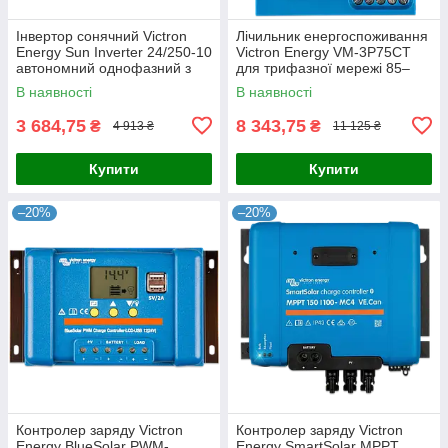
Інвертор сонячний Victron
Лічильник енергоспоживання
Energy Sun Inverter 24/250-10
Victron Energy VM-3P75CT
автономний однофазний з
для трифазної мережі 85–
чистою синусоїдою та ШІМ
265В L-N 150–460В L-L 75А з
В наявності
В наявності
контролером заряду для
моніторингом через
3 684,75
8 343,75
₴
₴
4 913 ₴
11 125 ₴
Купити
Купити
–20%
–20%
Контролер заряду Victron
Контролер заряду Victron
Energy BlueSolar PWM-
Energy SmartSolar MPPT