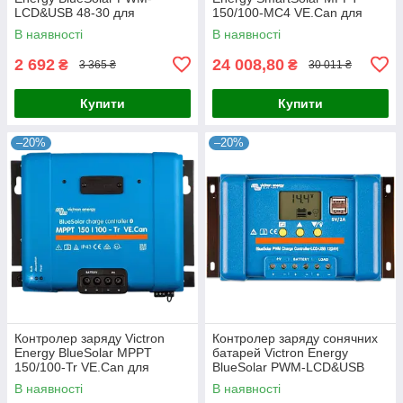
LCD&USB 48-30 для
150/100-MC4 VE.Can для
сонячних панелей 48В 30А з
сонячних батарей 12/24/48 В,
В наявності
В наявності
реле навантаження та USB
100 А з Bluetooth, VE.Can та
5В 2А
2 692
24 008,80
₴
₴
3 365 ₴
30 011 ₴
Купити
Купити
–20%
–20%
Контролер заряду Victron
Контролер заряду сонячних
Energy BlueSolar MPPT
батарей Victron Energy
150/100-Tr VE.Can для
BlueSolar PWM-LCD&USB
сонячних батарей 12/24/48 В,
12/24-30 30А 12/24В з реле
В наявності
В наявності
100 А, 5800 Вт, з Bluetooth та
навантаженням та USB для