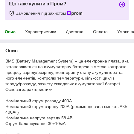
Що таке купити з Пром?
Замовлення під захистом
Опис
Характеристики
Доставка
Оплата
Умови п
Опис
BMS (Battery Management System) – це електронна плата, яка
встановлюється на акумуляторну батарею з метою контролю
процесу заряду/розряду, моніторингу стану акумулятора та
його елементів, контролю температури, кількості циклів
заряду/розряду, захисту складових акумуляторної батареї.
Основні характеристики
Номінальний струм розряду 400А
Номінальний струм заряду 200А (рекомендована ємність АКБ
400Ач)
Номінальна напруга заряду 58.4В
Струм балансування 30±10мА