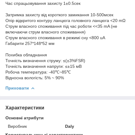
Час спрацьовування захисту 1±0.5сек
Затримка захисту від короткого замикання 10-500мсек
Опір відкритого контуру ланцюга головного ланцюга <20 mΩ
Струм власного споживання під час роботи <<35 mA (не
включаючи струм власного споживання)
Струм власного споживання в режимі сну <800 uA
Габарити 257*148*52 мм
Похибка обладнання
Точність визначення струму: ≤(±3%FSR)
Точність визначення напруги: ≤±15 мВ
Робоча температура: -40℃~85℃
Відносна вологість: 5% ~ 90%
Приховати
Характеристики
Основні атрибути
Виробник
Daly
Користувальницькі характеристики