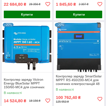
22 684,80
1 845,60
₴
₴
28 356 ₴
2 307 ₴
Купити
Купити
–20%
–20%
Контролер заряду SmartSolar
Контролер заряду Victron
MPPT RS 450/200-MC4 для
Energy BlueSolar MPPT
сонячних електростанцій 48
150/60-MC4 для сонячних
В, 200 А, 11 500 Вт, з MC4,
В наявності
панелей 150 В 60 А 12/24/48
VE.Can, VE.Direct та
В наявності
В з інтерфейсом VE.Direct та
100 762,40
₴
14 524,80
₴
18 156 ₴
125 953 ₴