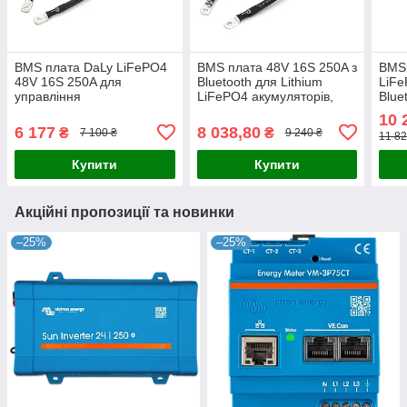
BMS плата DaLy LiFePO4
BMS плата 48V 16S 250A з
BMS 
48V 16S 250A для
Bluetooth для Lithium
LiFe
управління
LiFePO4 акумуляторів,
Blue
акумуляторами в
моніторинг заряду/
заря
10 
системах зберігання
розряду, захист від
акум
6 177
8 038,80
₴
₴
7 100 ₴
9 240 ₴
11 82
енергії та
перевантаження та
моні
електротранспорті
сис
Купити
Купити
Акційні пропозиції та новинки
–25%
–25%