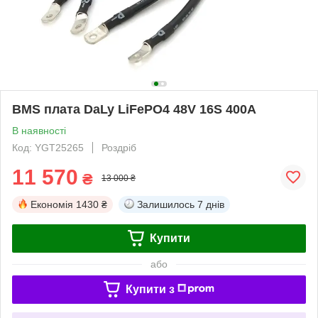
BMS плата DaLy LiFePO4 48V 16S 400A
В наявності
Код: YGT25265
Роздріб
11 570
₴
13 000 ₴
Економія
1430 ₴
Залишилось
7 днів
Купити
або
Купити з