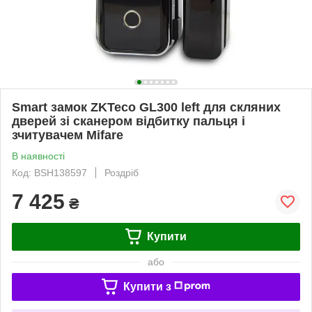
Smart замок ZKTeco GL300 left для скляних
дверей зі сканером відбитку пальця і
зчитувачем Mifare
В наявності
Код: BSH138597
Роздріб
7 425
₴
Купити
або
Купити з