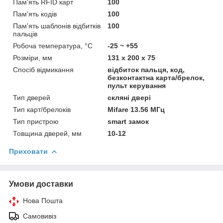
Пам'ять RFID карт
100
Пам'ять кодів
100
Пам'ять шаблонів відбитків
100
пальців
Робоча температура, °C
-25 ~ +55
Розміри, мм
131 х 200 х 75
Спосіб відмикання
відбиток пальця, код,
безконтактна карта/брелок,
пульт керування
Тип дверей
скляні двері
Тип карт/брелоків
Mifare 13.56 МГц
Тип пристрою
smart замок
Товщина дверей, мм
10-12
Приховати
Умови доставки
Нова Пошта
Самовивіз