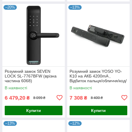
–20%
–13%
Розумний замок SEVEN
Розумний замок YOSO YO-
LOCK SL-7767BFW (врізна
K10 на АКБ 4200mA ,
частина 6068)
Відбиток пальця/обличчя/код/
карта/ключ/додаток ( врізна
В наявності
В наявності
частина 6068) Матеріал
алюміній
6 479,20
7 308
₴
₴
8 099 ₴
8 400 ₴
Купити
Купити
–13%
–12%