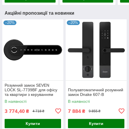
Акційні пропозиції та новинки
–20%
–20%
Розумний замок SEVEN
LOCK SL-7739BF для офісу
Полуавтоматичний розумний
та квартири з керуванням
замок Dnake 607-B
через смартфон по Bluetooth
В наявності
В наявності
3 774,40
7 884
₴
₴
4 718 ₴
9 855 ₴
Купити
Купити