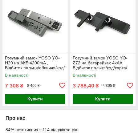
Розумний замок YOSO YO-
Розумний замок YOSO YO-
H20 на АКБ 4200mA ,
Z72 на батарейках 4хАА,
Відбиток пальця/обличчя/код/
Відбиток пальця/код/карта/
карта/ключ/додаток ( врізна
ключ/додаток (врізна частина
В наявності
В наявності
частина 6068) Матеріал
7255) Матеріал алюміній,
алюміній
7 308
3 788,40
₴
₴
8 400 ₴
4 305 ₴
Купити
Купити
Про нас
84% позитивних з 114 відгуків за рік