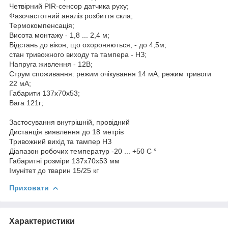
Четвірний PIR-сенсор датчика руху;
Фазочастотний аналіз розбиття скла;
Термокомпенсація;
Висота монтажу - 1,8 ... 2,4 м;
Відстань до вікон, що охороняються, - до 4,5м;
стан тривожного виходу та тампера - НЗ;
Напруга живлення - 12В;
Струм споживання: режим очікування 14 мА, режим тривоги
22 мА;
Габарити 137х70х53;
Вага 121г;
Застосування внутрішній, провідний
Дистанція виявлення до 18 метрів
Тривожний вихід та тампер НЗ
Діапазон робочих температур -20 ... +50 С °
Габаритні розміри 137х70х53 мм
Імунітет до тварин 15/25 кг
Приховати
Характеристики