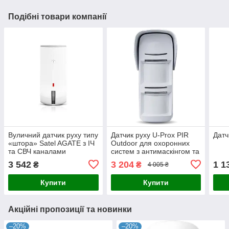
Подібні товари компанії
Вуличний датчик руху типу
Датчик руху U-Prox PIR
Дат
«штора» Satel AGATE з ІЧ
Outdoor для охоронних
та СВЧ каналами
систем з антимаскінгом та
виявлення
захистом від саботажу,
3 542
3 204
1 1
₴
₴
4 005 ₴
автономний у режимі від
-20°C до
Купити
Купити
Акційні пропозиції та новинки
–20%
–20%