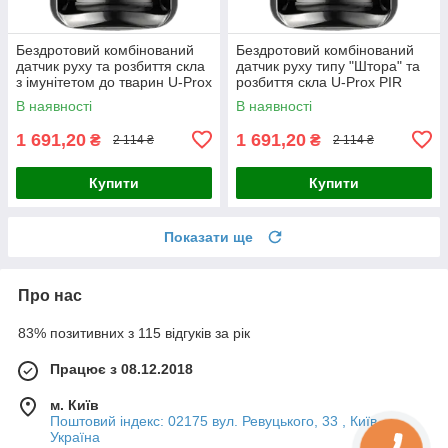
Бездротовий комбінований
Бездротовий комбінований
датчик руху та розбиття скла
датчик руху типу "Штора" та
з імунітетом до тварин U-Prox
розбиття скла U-Prox PIR
PIR Combi Black
Combi VB Black
В наявності
В наявності
1 691,20
1 691,20
₴
₴
2 114 ₴
2 114 ₴
Купити
Купити
Показати ще
Про нас
83% позитивних з 115 відгуків за рік
Працює з 08.12.2018
м. Київ
Поштовий індекс: 02175 вул. Ревуцького, 33 , Київ,
Україна