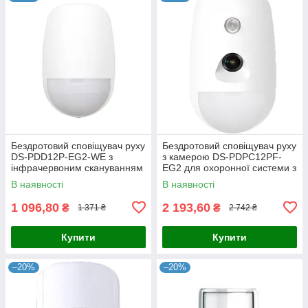
Бездротовий сповіщувач руху
Бездротовий сповіщувач руху
DS-PDD12P-EG2-WE з
з камерою DS-PDPC12PF-
інфрачервоним скануванням
EG2 для охоронної системи з
на 12 метрів для охоронної
інфрачервоною технологією
В наявності
В наявності
системи з тривалим терміном
та дистанційним переглядом
1 096,80
2 193,60
₴
₴
1 371 ₴
2 742 ₴
Купити
Купити
–20%
–20%