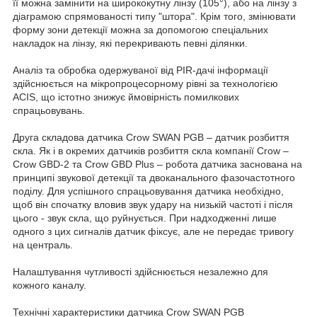
її можна замінити на ширококутну лінзу (105°), або на лінзу з
діаграмою спрямованості типу "штора". Крім того, змінювати
форму зони детекції можна за допомогою спеціальних
накладок на лінзу, які перекривають певні ділянки.
Аналіз та обробка одержуваної від PIR-дачі інформації
здійснюється на мікропроцесорному рівні за технологією
ACIS, що істотно знижує ймовірність помилкових
спрацьовувань.
Друга складова датчика Crow SWAN PGB – датчик розбиття
скла. Як і в окремих датчиків розбиття скла компанії Crow –
Crow GBD-2 та Crow GBD Plus – робота датчика заснована на
принципі звукової детекції та двоканального фазочастотного
поділу. Для успішного спрацьовування датчика необхідно,
щоб він спочатку вловив звук удару на низькій частоті і після
цього - звук скла, що руйнується. При надходженні лише
одного з цих сигналів датчик фіксує, але не передає тривогу
на централь.
Налаштування чутливості здійснюється незалежно для
кожного каналу.
Технічні характеристики датчика Crow SWAN PGB