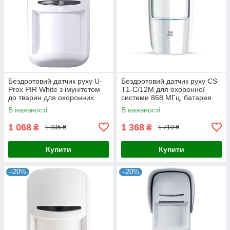
Бездротовий датчик руху U-
Бездротовий датчик руху CS-
Prox PIR White з імунітетом
T1-C/12M для охоронної
до тварин для охоронних
системи 868 МГц, батарея
систем, термокомпенсація,
CR123, температурний
В наявності
В наявності
регулювання чутливості,
діапазон -10 °C - 60 °C,
1 068
1 368
₴
₴
1 335 ₴
1 710 ₴
Купити
Купити
–20%
–20%