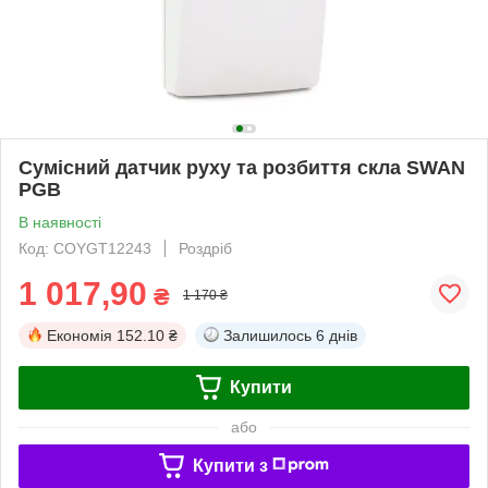
Сумісний датчик руху та розбиття скла SWAN
PGB
В наявності
Код: COYGT12243
Роздріб
1 017,90
₴
1 170 ₴
Економія
152.10 ₴
Залишилось
6 днів
Купити
або
Купити з