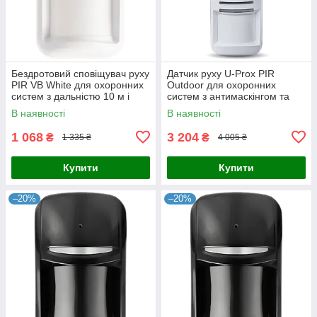
Бездротовий сповіщувач руху
Датчик руху U-Prox PIR
PIR VB White для охоронних
Outdoor для охоронних
систем з дальністю 10 м і
систем з антимаскінгом та
вбудованим датчиком
захистом від саботажу,
В наявності
В наявності
температури
автономний у режимі від
-20°C до
1 068
3 204
₴
₴
1 335 ₴
4 005 ₴
Купити
Купити
–20%
–20%