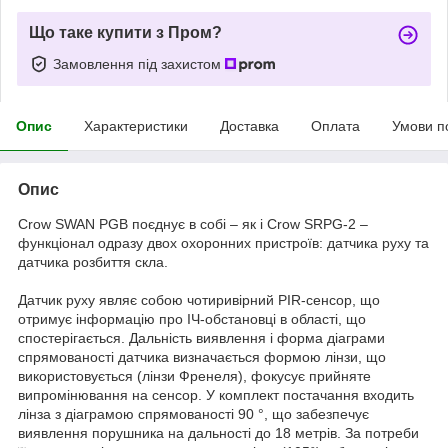
Що таке купити з Пром?
Замовлення під захистом
Опис
Характеристики
Доставка
Оплата
Умови п
Опис
Crow SWAN PGB поєднує в собі – як і Crow SRPG-2 –
функціонал одразу двох охоронних пристроїв: датчика руху та
датчика розбиття скла.
Датчик руху являє собою чотиривірний PIR-сенсор, що
отримує інформацію про ІЧ-обстановці в області, що
спостерігається. Дальність виявлення і форма діаграми
спрямованості датчика визначається формою лінзи, що
використовується (лінзи Френеля), фокусує прийняте
випромінювання на сенсор. У комплект постачання входить
лінза з діаграмою спрямованості 90 °, що забезпечує
виявлення порушника на дальності до 18 метрів. За потреби